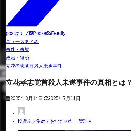
post
はてブ
Pocket
Feedly
ニュースまとめ
事件・事故
政治・経済
立花孝志党首殺人未遂事件
立花孝志党首殺人未遂事件の真相とは
2025年3月14日
2025年7月11日
投資ネタ集めておいたのだ！管理人