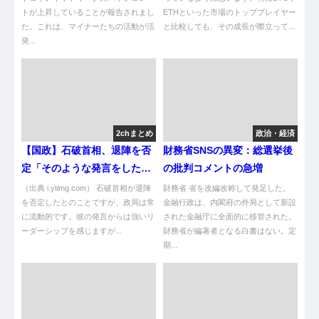
トが上昇していることが報告されまし
ETHといった市場のトッププレイヤー
た。これは、マイナーたちの活動が活
と比較しても、その成長が際立って...
発...
2chまとめ
政治・経済
【国政】石破首相、退陣を否
財務省SNSの異変：総選挙後
定「そのような発言をしたこ
の批判コメントの急増
とは一度もない」 [シャチ★]
（出典 i.ytimg.com） 石破首相が退陣
財務省 省を改編改称して発足した。
を否定したとのことですが、政局は常
金融行政は、内閣府の外局として新設
に流動的です。彼の発言からは強いリ
された金融庁に全面的に移管された。
ーダーシップを感じますが...
財務省が編著者となる白書はない。定
期...