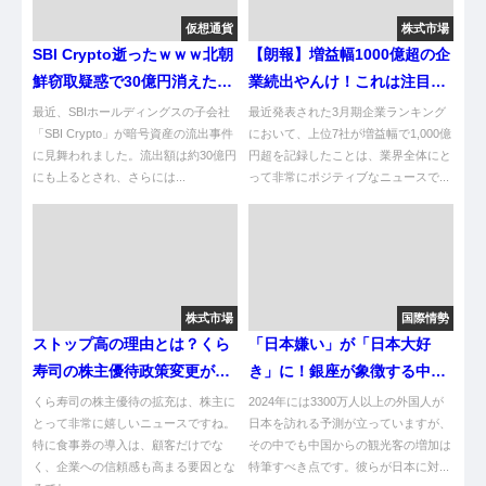
仮想通貨
株式市場
SBI Crypto逝ったｗｗｗ北朝
【朗報】増益幅1000億超の企
鮮窃取疑惑で30億円消えた件
業続出やんけ！これは注目や
ｗｗｗ
ろがい！
最近、SBIホールディングスの子会社
最近発表された3月期企業ランキング
「SBI Crypto」が暗号資産の流出事件
において、上位7社が増益幅で1,000億
に見舞われました。流出額は約30億円
円超を記録したことは、業界全体にと
にも上るとされ、さらには...
って非常にポジティブなニュースで...
株式市場
国際情勢
ストップ高の理由とは？くら
「日本嫌い」が「日本大好
寿司の株主優待政策変更が示
き」に！銀座が象徴する中国
す未来
人の心変わり
くら寿司の株主優待の拡充は、株主に
2024年には3300万人以上の外国人が
とって非常に嬉しいニュースですね。
日本を訪れる予測が立っていますが、
特に食事券の導入は、顧客だけでな
その中でも中国からの観光客の増加は
く、企業への信頼感も高まる要因とな
特筆すべき点です。彼らが日本に対...