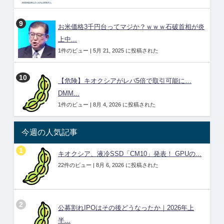
お米価格3千円台ってマジか？ｗｗｗ石破首相が炎
上中...
1件のビュー
|
5月 21, 2025 に投稿された
【危険】キオクシアがレバ5倍で取引可能に…
DMM...
1件のビュー
|
8月 4, 2026 に投稿された
今週の人気記事
キオクシア、液冷SSD「CM10」発表！ GPUの...
22件のビュー
|
8月 6, 2026 に投稿された
公募割れIPOはその後どうなったか｜2026年上
半...