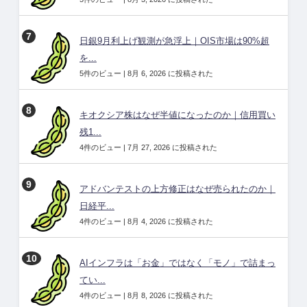
日銀9月利上げ観測が急浮上｜OIS市場は90%超
を...
5件のビュー
|
8月 6, 2026 に投稿された
キオクシア株はなぜ半値になったのか｜信用買い
残1...
4件のビュー
|
7月 27, 2026 に投稿された
アドバンテストの上方修正はなぜ売られたのか｜
日経平...
4件のビュー
|
8月 4, 2026 に投稿された
AIインフラは「お金」ではなく「モノ」で詰まっ
てい...
4件のビュー
|
8月 8, 2026 に投稿された