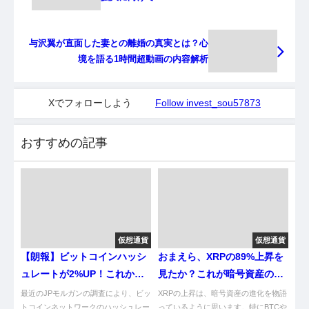
与沢翼が直面した妻との離婚の真実とは？心
境を語る1時間超動画の内容解析
Xでフォローしよう
Follow invest_sou57873
おすすめの記事
仮想通貨
仮想通貨
【朗報】ビットコインハッシ
おまえら、XRPの89%上昇を
ュレートが2%UP！これから
見たか？これが暗号資産の真
どうなるん？
実やでｗｗｗ
最近のJPモルガンの調査により、ビッ
XRPの上昇は、暗号資産の進化を物語
トコインネットワークのハッシュレー
っているように思います。特にBTCや