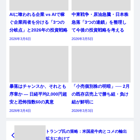
AIに喰われる企業 vs AIで稼
中東戦争・原油急騰・日本株
ぐ企業両者を分ける「3つの
急落「3つの連鎖」を整理し
分岐点」と2026年の投資戦略
て今後の投資戦略を考える
2026年3月6日
2026年3月5日
暴落はチャンスか、それとも
「小売個別株の明暗」── 2月
序章か ― 日経平均2,000円超
の既存店売上で勝ち組・負け
安と恐怖指数60の真意
組が鮮明に
2026年3月4日
2026年3月3日
トランプ氏の策略：米国産牛肉とコメの輸出
拡大に向けて