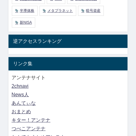
半導体株
メタプラネット
暗号資産
新NISA
逆アクセスランキング
リンク集
アンテナサイト
2chnavi
News人
あんてぃな
おまとめ
キター！アンテナ
つべこアンテナ