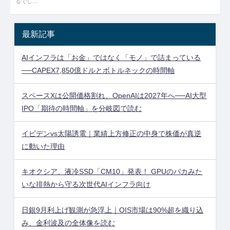
るでし...
最新記事
AIインフラは「お金」ではなく「モノ」で詰まっている
──CAPEX7,850億ドルとボトルネックの時間軸
スペースXは公開価格割れ、OpenAIは2027年へ──AI大型
IPO「期待の時間軸」を分岐図で読む
イビデンvs太陽誘電｜業績上方修正の中身で株価が真逆
に動いた理由
キオクシア、液冷SSD「CM10」発表！ GPUのバカみた
いな排熱から守る次世代AIインフラ向け
日銀9月利上げ観測が急浮上｜OIS市場は90%超を織り込
み、金利波及の全体像を読む