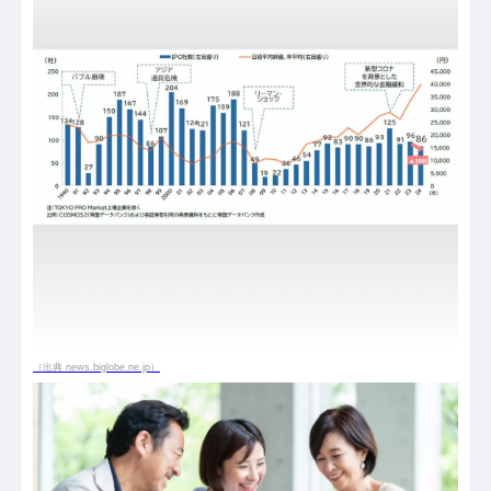
（出典 news.biglobe.ne.jp）