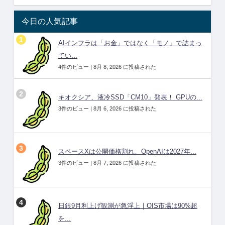
今日の人気記事
AIインフラは「お金」ではなく「モノ」で詰まっ
てい...
4件のビュー
|
8月 8, 2026 に投稿された
キオクシア、液冷SSD「CM10」発表！ GPUの...
3件のビュー
|
8月 6, 2026 に投稿された
スペースXは公開価格割れ、OpenAIは2027年...
3件のビュー
|
8月 7, 2026 に投稿された
日銀9月利上げ観測が急浮上｜OIS市場は90%超
を...