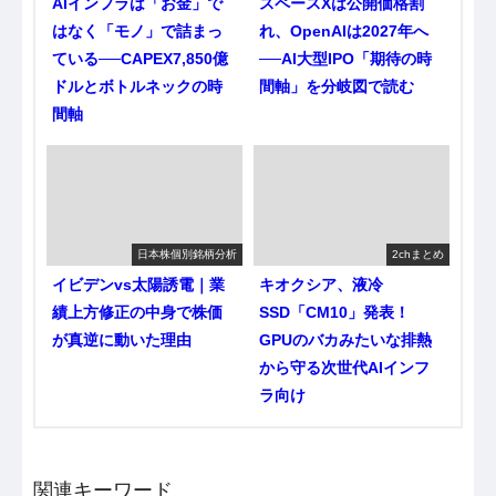
AIインフラは「お金」で
スペースXは公開価格割
はなく「モノ」で詰まっ
れ、OpenAIは2027年へ
ている──CAPEX7,850億
──AI大型IPO「期待の時
ドルとボトルネックの時
間軸」を分岐図で読む
間軸
日本株個別銘柄分析
2chまとめ
イビデンvs太陽誘電｜業
キオクシア、液冷
績上方修正の中身で株価
SSD「CM10」発表！
が真逆に動いた理由
GPUのバカみたいな排熱
から守る次世代AIインフ
ラ向け
関連キーワード