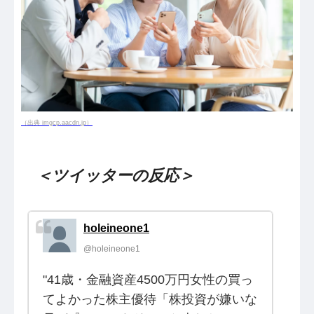
（出典 imgcp.aacdn.jp）
＜ツイッターの反応＞
holeineone1
@holeineone1
"41歳・金融資産4500万円女性の買っ
てよかった株主優待「株投資が嫌いな