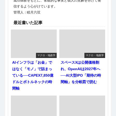
成功体験をもとに、客観的な事実と個人の見解を分けて発
信するよう心がけています。
管理人：睦月六弦
最近書いた記事
マクロ・地政学
マクロ・地政学
AIインフラは「お金」で
スペースXは公開価格割
はなく「モノ」で詰まっ
れ、OpenAIは2027年へ
ている──CAPEX7,850億
──AI大型IPO「期待の時
ドルとボトルネックの時
間軸」を分岐図で読む
間軸