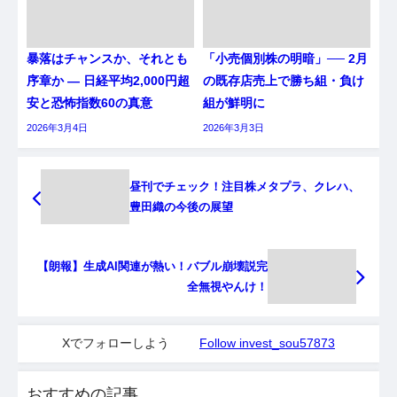
暴落はチャンスか、それとも
「小売個別株の明暗」── 2月
序章か ― 日経平均2,000円超
の既存店売上で勝ち組・負け
安と恐怖指数60の真意
組が鮮明に
2026年3月4日
2026年3月3日
昼刊でチェック！注目株メタプラ、クレハ、
豊田織の今後の展望
【朗報】生成AI関連が熱い！バブル崩壊説完
全無視やんけ！
Xでフォローしよう
Follow invest_sou57873
おすすめの記事