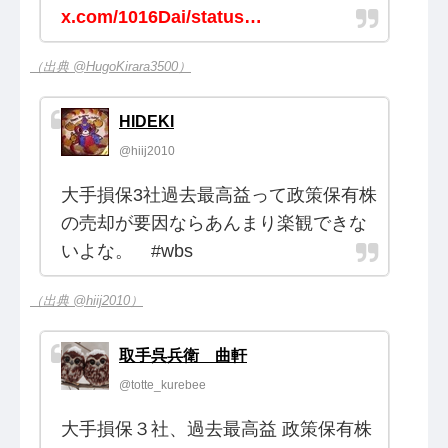
x.com/1016Dai/status…
（出典 @HugoKirara3500）
HIDEKI
@hiij2010
大手損保3社過去最高益って政策保有株
の売却が要因ならあんまり楽観できな
いよな。 #wbs
（出典 @hiij2010）
取手呉兵衛 曲軒
@totte_kurebee
大手損保３社、過去最高益 政策保有株