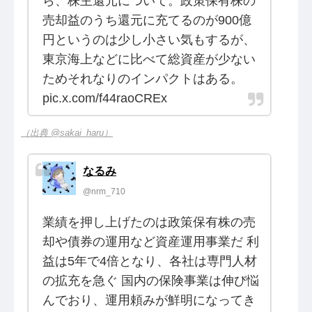
ら、株主還元について。政策保有株の
売却益のうち還元に充てるのが900億
円というのは少し小さい気もするが、
東京海上などに比べて総資産が少ない
ためそれなりのインパクトはある。
pic.x.com/f44raoCREx
（出典 @sakai_haru）
なるみ
@nrm_710
業績を押し上げたのは政策保有株の売
却や債券の運用など資産運用事業だ 利
益は5年で4倍となり、各社は専門人材
の拡充を急ぐ 国内の保険事業は伸び悩
んでおり、運用頼みが鮮明になってき