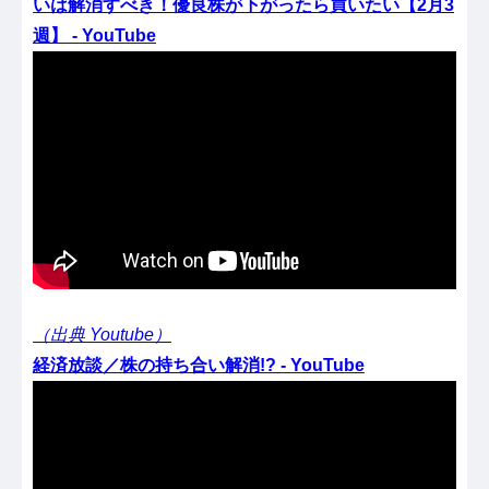
いは解消すべき！優良株が下がったら買いたい【2月3
週】 - YouTube
（出典 Youtube）
経済放談／株の持ち合い解消!? - YouTube