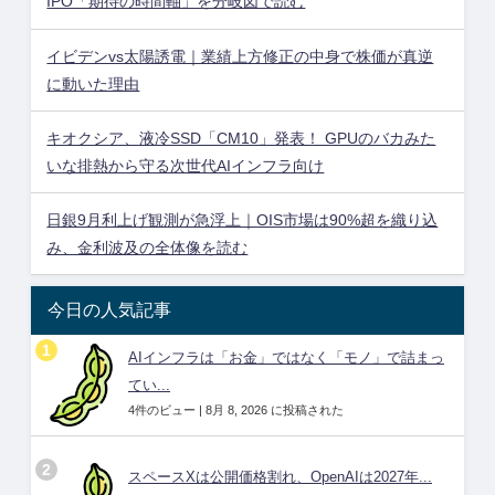
IPO「期待の時間軸」を分岐図で読む
イビデンvs太陽誘電｜業績上方修正の中身で株価が真逆
に動いた理由
キオクシア、液冷SSD「CM10」発表！ GPUのバカみた
いな排熱から守る次世代AIインフラ向け
日銀9月利上げ観測が急浮上｜OIS市場は90%超を織り込
み、金利波及の全体像を読む
今日の人気記事
AIインフラは「お金」ではなく「モノ」で詰まっ
てい...
4件のビュー
|
8月 8, 2026 に投稿された
スペースXは公開価格割れ、OpenAIは2027年...