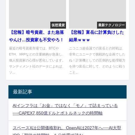
仮想通貨
最新テクノロジー
【悲報】暗号資産、また急落
【悲報】富岳に計算負けした
やんけ…投資家も不安やろ！
結果ｗｗｗ
最近の暗号資産市場では、BTCや
ニコニコ超会議での富岳との対戦は、
ETH、XRPなどの主要銘柄が急落し、
非常にユニークで挑戦的な企画でした
個人投資家の心理が悪化しています。
ね！計算機としての圧倒的な処理能力
サンティメント社のデータによれば、
を持つ富岳に対して、どのように戦う
ソ...
こと...
最新記事
AIインフラは「お金」ではなく「モノ」で詰まっている
──CAPEX7,850億ドルとボトルネックの時間軸
スペースXは公開価格割れ、OpenAIは2027年へ──AI大型