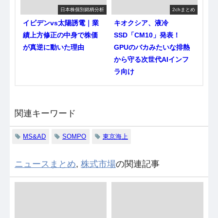
日本株個別銘柄分析
2chまとめ
イビデンvs太陽誘電｜業
キオクシア、液冷
績上方修正の中身で株価
SSD「CM10」発表！
が真逆に動いた理由
GPUのバカみたいな排熱
から守る次世代AIインフ
ラ向け
関連キーワード
MS&AD
SOMPO
東京海上
ニュースまとめ
,
株式市場
の関連記事