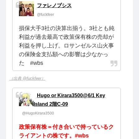
ファレノプシス
@fuckfeer
損保大手3社の決算出揃う。3社とも純
利益が過去最高で政策保有株の売却が
利益を押し上げ。ロサンゼルス山火事
の保険金支払額への影響は少なかっ
た #wbs
（出典 @fuckfeer）
Hugo or Kirara3500@6/1 Key
Island 2階C-09
@HugoKirara3500
政策保有株＝付き合いで持っているク
ライアントの株です。#wbs