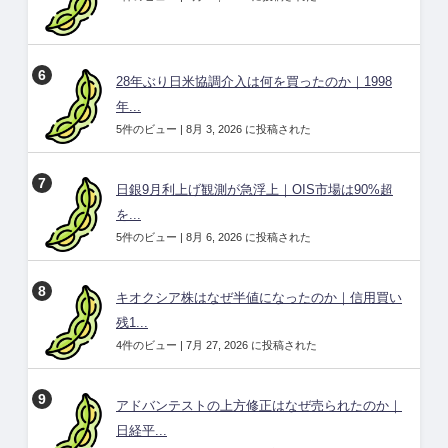
28年ぶり日米協調介入は何を買ったのか｜1998
年...
5件のビュー
|
8月 3, 2026 に投稿された
日銀9月利上げ観測が急浮上｜OIS市場は90%超
を...
5件のビュー
|
8月 6, 2026 に投稿された
キオクシア株はなぜ半値になったのか｜信用買い
残1...
4件のビュー
|
7月 27, 2026 に投稿された
アドバンテストの上方修正はなぜ売られたのか｜
日経平...