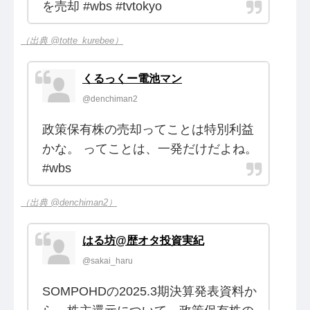
を売却 #wbs #tvtokyo
（出典 @totte_kurebee）
くるっくー電池マン
@denchiman2
政策保有株の売却ってことは特別利益
かな。 ってことは、一発だけだよね。
#wbs
（出典 @denchiman2）
はる坊@歴オタ投資実紀
@sakai_haru
SOMPOHDの2025.3期決算発表資料か