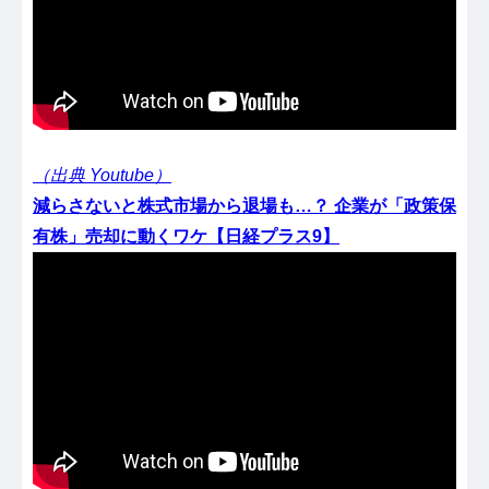
（出典 Youtube）
減らさないと株式市場から退場も…？ 企業が「政策保
有株」売却に動くワケ【日経プラス9】