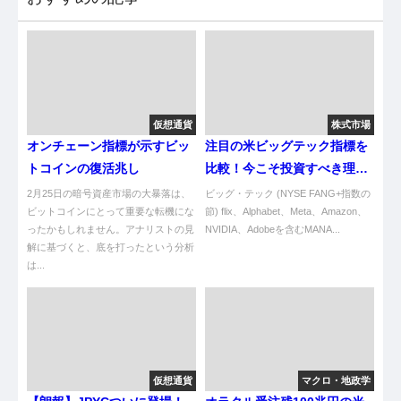
仮想通貨
株式市場
オンチェーン指標が示すビッ
注目の米ビッグテック指標を
トコインの復活兆し
比較！今こそ投資すべき理由
とは
2月25日の暗号資産市場の大暴落は、
ビッグ・テック (NYSE FANG+指数の
ビットコインにとって重要な転機にな
節) flix、Alphabet、Meta、Amazon、
ったかもしれません。アナリストの見
NVIDIA、Adobeを含むMANA...
解に基づくと、底を打ったという分析
は...
仮想通貨
マクロ・地政学