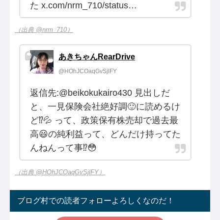
た x.com/nrm_710/status…
（出典 @nrm_710）
あきちゃんRearDrive
@HOhJCOaqGvSjlFY
返信先:@beikokukairo430 見出しだ
と、一見保険会社絶好調🙂に読めるけ
ど⁉️💦 って、政策保有株売却で過去最
高😃の純利益って、どんだけ持ってた
んねんって事⁉️😳
（出典 @HOhJCOaqGvSjlFY）
ブログ村での読者フォローよろしくなのだ！