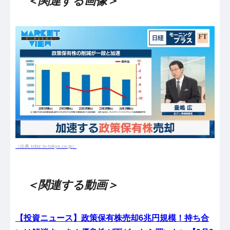
＜関連する画像＞
（出典 txbiz.tv-tokyo.co.jp）
＜関連する動画＞
【投資ニュース】政策保有株売却6兆円規模！持ち合