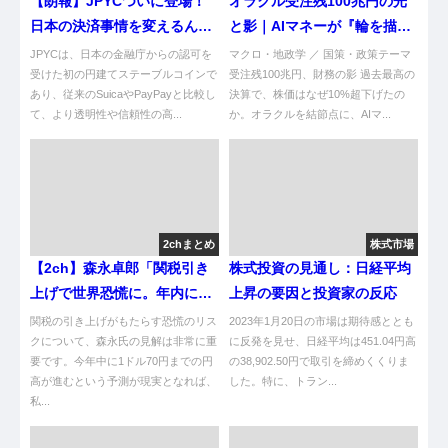
【朗報】JPYCついに登場！
オラクル受注残100兆円の光
日本の決済事情を変えるんや
と影｜AIマネーが『輪を描い
ろがい！
て回る』資金環流を解説
JPYCは、日本の金融庁からの認可を
マクロ・地政学 ／ 国策・政策テーマ
受けた初の円建てステーブルコインで
受注残100兆円、財務の影 過去最高の
あり、従来のSuicaやPayPayと比較し
決算で、株価はなぜ10%超下げたの
て、より透明性や信頼性の高...
か。オラクルを結節点に、AIマ...
2chまとめ
株式市場
【2ch】森永卓郎「関税引き
株式投資の見通し：日経平均
上げで世界恐慌に。年内に1
上昇の要因と投資家の反応
ドル70円まで円高が進む」
関税の引き上げがもたらす恐慌のリス
2023年1月20日の市場は期待感ととも
NISA民全滅か
クについて、森永氏の見解は非常に重
に反発を見せ、日経平均は451.04円高
要です。今年中に1ドル70円までの円
の38,902.50円で取引を締めくくりま
高が進むという予測が現実となれば、
した。特に、トラン...
私...