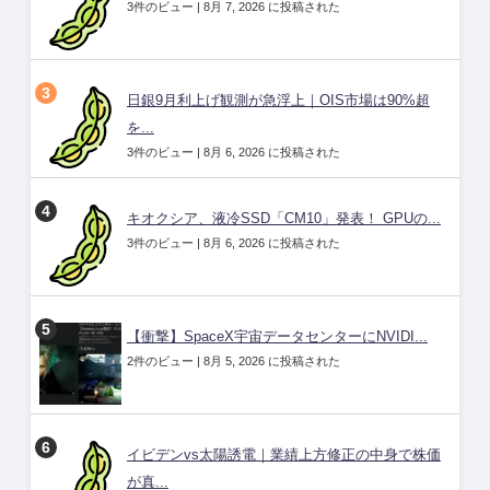
3件のビュー
|
8月 7, 2026 に投稿された
日銀9月利上げ観測が急浮上｜OIS市場は90%超
を...
3件のビュー
|
8月 6, 2026 に投稿された
キオクシア、液冷SSD「CM10」発表！ GPUの...
3件のビュー
|
8月 6, 2026 に投稿された
【衝撃】SpaceX宇宙データセンターにNVIDI...
2件のビュー
|
8月 5, 2026 に投稿された
イビデンvs太陽誘電｜業績上方修正の中身で株価
が真...