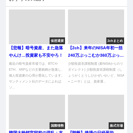
仮想通貨
2chまとめ
【悲報】暗号資産、また急落
【2ch】来年のNISA年初一括
やんけ…投資家も不安やろ！
240万ぶっこむか360万ぶっこ
むか悩んでる
最近の暗号資産市場では、BTCや
少額投資非課税制度 (新NISAからのリ
ETH、XRPなどの主要銘柄が急落し、
ダイレクト) 少額投資非課税制度（し
個人投資家の心理が悪化しています。
ょうがくとうしひかぜいせいど、NISA
サンティメント社のデータによれば、
= ニーサ）とは、資産運...
ソ...
国際情勢
株式市場
韓国大統領官邸前の混乱：支
【朗報】後場の日経平均、