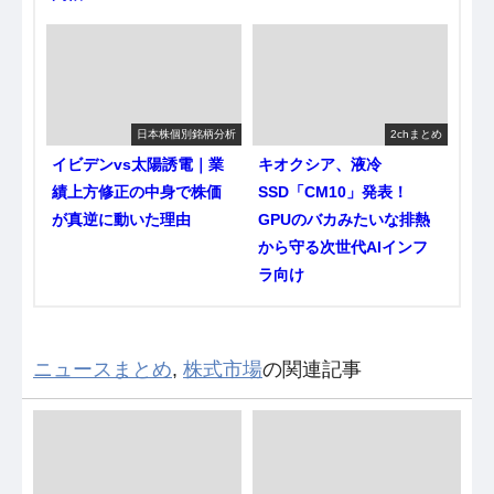
日本株個別銘柄分析
2chまとめ
イビデンvs太陽誘電｜業
キオクシア、液冷
績上方修正の中身で株価
SSD「CM10」発表！
が真逆に動いた理由
GPUのバカみたいな排熱
から守る次世代AIインフ
ラ向け
ニュースまとめ
,
株式市場
の関連記事