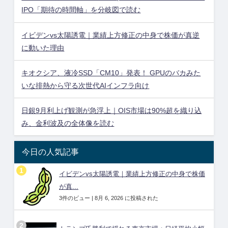
IPO「期待の時間軸」を分岐図で読む
イビデンvs太陽誘電｜業績上方修正の中身で株価が真逆
に動いた理由
キオクシア、液冷SSD「CM10」発表！ GPUのバカみた
いな排熱から守る次世代AIインフラ向け
日銀9月利上げ観測が急浮上｜OIS市場は90%超を織り込
み、金利波及の全体像を読む
今日の人気記事
イビデンvs太陽誘電｜業績上方修正の中身で株価
が真...
3件のビュー
|
8月 6, 2026 に投稿された