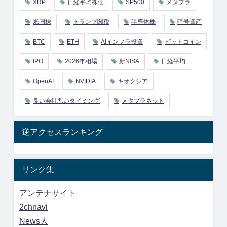
XRP
日経平均株価
SP500
メタプラ
米国株
トランプ関税
半導体株
暗号資産
BTC
ETH
AIインフラ投資
ビットコイン
IPO
2026年相場
新NISA
日経平均
OpenAI
NVIDIA
キオクシア
良い会社悪いタイミング
メタプラネット
逆アクセスランキング
リンク集
アンテナサイト
2chnavi
News人