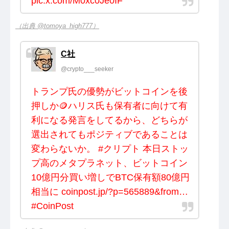
pic.x.com/M0xc0Je0IF
（出典 @tomoya_high777）
C社
@crypto___seeker
トランプ氏の優勢がビットコインを後
押しか🪙ハリス氏も保有者に向けて有
利になる発言をしてるから、どちらが
選出されてもポジティブであることは
変わらないか。 #クリプト 本日ストッ
プ高のメタプラネット、ビットコイン
10億円分買い増しでBTC保有額80億円
相当に coinpost.jp/?p=565889&from…
#CoinPost