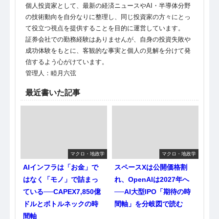
個人投資家として、最新の経済ニュースやAI・半導体分野
の技術動向を自分なりに整理し、同じ投資家の方々にとっ
て役立つ視点を提供することを目的に運営しています。
証券会社での勤務経験はありませんが、自身の投資失敗や
成功体験をもとに、客観的な事実と個人の見解を分けて発
信するよう心がけています。
管理人：睦月六弦
最近書いた記事
マクロ・地政学
マクロ・地政学
AIインフラは「お金」で
スペースXは公開価格割
はなく「モノ」で詰まっ
れ、OpenAIは2027年へ
ている──CAPEX7,850億
──AI大型IPO「期待の時
ドルとボトルネックの時
間軸」を分岐図で読む
間軸