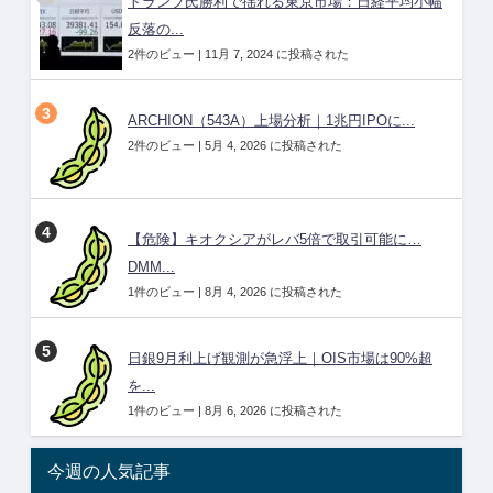
トランプ氏勝利で揺れる東京市場：日経平均小幅
反落の...
2件のビュー
|
11月 7, 2024 に投稿された
ARCHION（543A）上場分析｜1兆円IPOに...
2件のビュー
|
5月 4, 2026 に投稿された
【危険】キオクシアがレバ5倍で取引可能に…
DMM...
1件のビュー
|
8月 4, 2026 に投稿された
日銀9月利上げ観測が急浮上｜OIS市場は90%超
を...
1件のビュー
|
8月 6, 2026 に投稿された
今週の人気記事