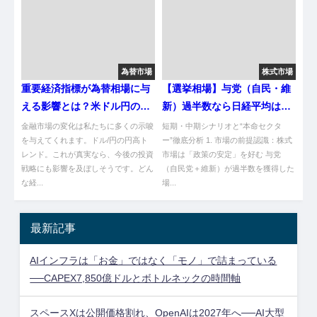
為替市場
株式市場
重要経済指標が為替相場に与
【選挙相場】与党（自民・維
える影響とは？米ドル円の動
新）過半数なら日経平均はど
向
こまで伸びるか？
金融市場の変化は私たちに多くの示唆
短期・中期シナリオと“本命セクタ
を与えてくれます。ドル/円の円高ト
ー”徹底分析 1. 市場の前提認識：株式
レンド。これが真実なら、今後の投資
市場は「政策の安定」を好む 与党
戦略にも影響を及ぼしそうです。どん
（自民党＋維新）が過半数を獲得した
な経...
場...
最新記事
AIインフラは「お金」ではなく「モノ」で詰まっている
──CAPEX7,850億ドルとボトルネックの時間軸
スペースXは公開価格割れ、OpenAIは2027年へ──AI大型