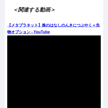
＜関連する動画＞
【メタプラネット】株のはなしのんきにつぶやく＋先
物オプション - YouTube
（出典 Youtube）
3350メタプラネット・5253カバー・6659メディアリ