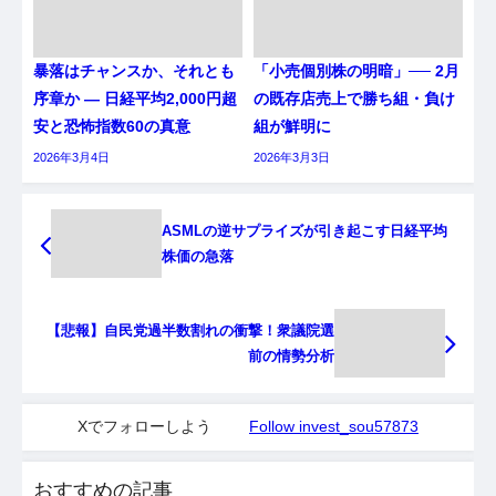
暴落はチャンスか、それとも
「小売個別株の明暗」── 2月
序章か ― 日経平均2,000円超
の既存店売上で勝ち組・負け
安と恐怖指数60の真意
組が鮮明に
2026年3月4日
2026年3月3日
ASMLの逆サプライズが引き起こす日経平均
株価の急落
【悲報】自民党過半数割れの衝撃！衆議院選
前の情勢分析
Xでフォローしよう
Follow invest_sou57873
おすすめの記事