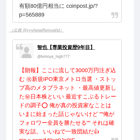
有額80億円相当に coinpost.jp/?
p=565889
（出典 @yyyhegeffemxwhd）
智也【専業投資歴9年目】
@tomoya_high777
【朗報】ここに流して3000万円注ぎ込
む ㊗️新規IPO東京メトロ当選 ・ストッ
プ高のメタプラネット ・最高値更新し
た㊙︎日本株といい 最近すこぶるトレー
ドの調子⭕️ 俺が真の投資家なことは
いまに始まった話じゃないけど ""俺が
フォロワー全員を勝たせる"" それは確
実な話。 いいねで一致団結だ👍