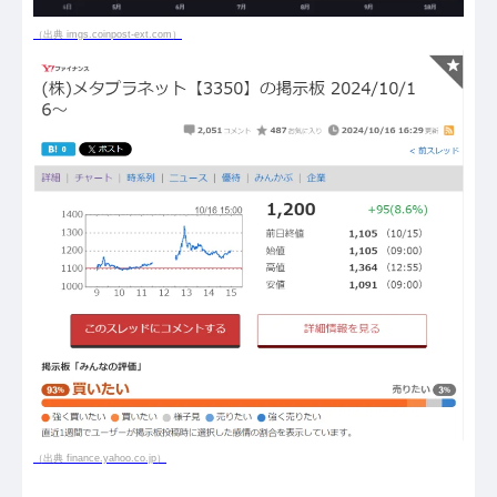
（出典 imgs.coinpost-ext.com）
（出典 finance.yahoo.co.jp）