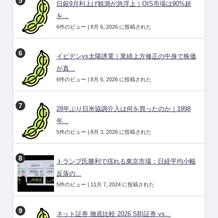
日銀9月利上げ観測が急浮上｜OIS市場は90%超
を...
6件のビュー
|
8月 6, 2026 に投稿された
イビデンvs太陽誘電｜業績上方修正の中身で株価
が真...
6件のビュー
|
8月 6, 2026 に投稿された
28年ぶり日米協調介入は何を買ったのか｜1998
年...
5件のビュー
|
8月 3, 2026 に投稿された
トランプ氏勝利で揺れる東京市場：日経平均小幅
反落の...
5件のビュー
|
11月 7, 2024 に投稿された
ネット証券 徹底比較 2026 SBI証券 vs...