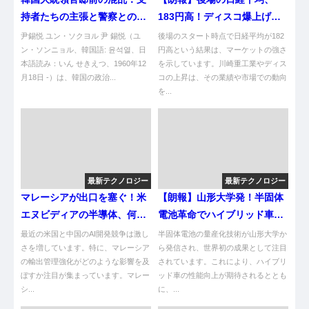
持者たちの主張と警察との衝
183円高！ディスコ爆上げや
突
ん！
尹錫悦 ユン・ソクヨル 尹 錫悦（ユ
後場のスタート時点で日経平均が182
ン・ソンニョル、韓国語: 윤석열、日
円高という結果は、マーケットの強さ
本語読み：いん せきえつ、1960年12
を示しています。川崎重工業やディス
月18日 -）は、韓国の政治...
コの上昇は、その業績や市場での動向
を...
最新テクノロジー
最新テクノロジー
マレーシアが出口を塞ぐ！米
【朗報】山形大学発！半固体
エヌビディアの半導体、何処
電池革命でハイブリッド車が
へ行ったんやｗｗｗ
大変身やんけ！
最近の米国と中国のAI開発競争は激し
半固体電池の量産化技術が山形大学か
さを増しています。特に、マレーシア
ら発信され、世界初の成果として注目
の輸出管理強化がどのような影響を及
されています。これにより、ハイブリ
ぼすか注目が集まっています。マレー
ッド車の性能向上が期待されるととも
シ...
に、...