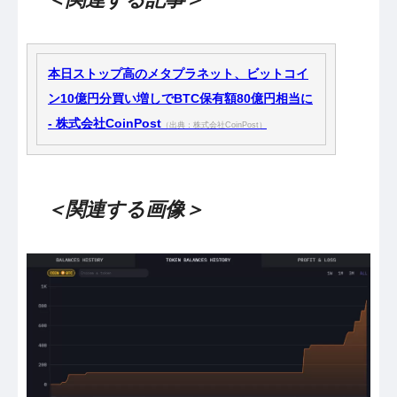
本日ストップ高のメタプラネット、ビットコイ
ン10億円分買い増しでBTC保有額80億円相当に
- 株式会社CoinPost
（出典：株式会社CoinPost）
＜関連する画像＞