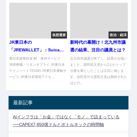
仮想通貨
政治・経済
JR東日本の
新時代の幕開け！北九州市議
「JREWALLET」：Suicaデ
選の結果、注目の議員とは？
ータを活用した新時代のブロ
東日本旅客鉄道 駅・車内サービス・
北九州市議選が終了し、結果が出揃い
ックチェーンアプリ
清掃整備・リネンサプライ JR東日本
ました。国民民主党から2人がトップ
テクノハートTESSEI JR東日本運輸サ
当選を果たしたことは注目に値しま
ービス JR東日本環境アクセ...
す。自民党や立憲民主党は期待された
ほどの...
最新記事
AIインフラは「お金」ではなく「モノ」で詰まっている
──CAPEX7,850億ドルとボトルネックの時間軸