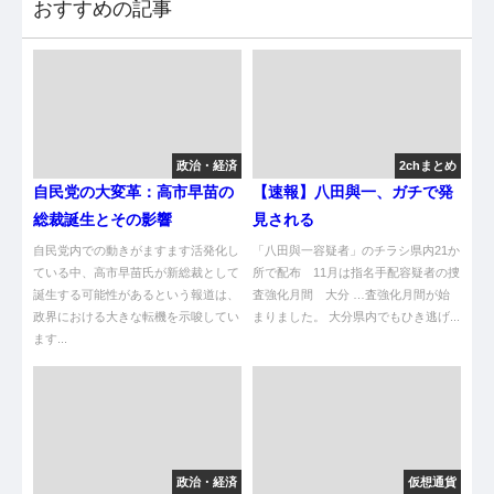
おすすめの記事
政治・経済
2chまとめ
自民党の大変革：高市早苗の
【速報】八田與一、ガチで発
総裁誕生とその影響
見される
自民党内での動きがますます活発化し
「八田與一容疑者」のチラシ県内21か
ている中、高市早苗氏が新総裁として
所で配布 11月は指名手配容疑者の捜
誕生する可能性があるという報道は、
査強化月間 大分 …査強化月間が始
政界における大きな転機を示唆してい
まりました。 大分県内でもひき逃げ...
ます...
政治・経済
仮想通貨