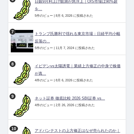
日銀9月利上げ観測が急浮上｜OIS市場は90%超
を...
5件のビュー
|
8月 6, 2026 に投稿された
トランプ氏勝利で揺れる東京市場：日経平均小幅
反落の...
5件のビュー
|
11月 7, 2024 に投稿された
イビデンvs太陽誘電｜業績上方修正の中身で株価
が真...
4件のビュー
|
8月 6, 2026 に投稿された
ネット証券 徹底比較 2026 SBI証券 vs...
4件のビュー
|
2月 26, 2026 に投稿された
アドバンテストの上方修正はなぜ売られたのか｜