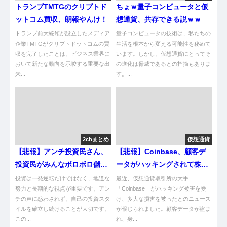
トランプTMTGのクリプトド
ちょｗ量子コンピュータと仮
ットコム買収、朗報やんけ！
想通貨、共存できる説ｗｗ
トランプ前大統領が設立したメディア
量子コンピュータの技術は、私たちの
企業TMTGがクリプトドットコムの買
生活を根本から変える可能性を秘めて
収を完了したことは、ビジネス業界に
います。しかし、仮想通貨にとってそ
おいて新たな動向を示唆する重要な出
の進化は脅威であるとの指摘もありま
来...
す。...
2chまとめ
仮想通貨
【悲報】アンチ投資民さん、
【悲報】Coinbase、顧客デ
投資民がみんなボロボロ儲け
ータがハッキングされて株価
てるなか今年も一円も増えず
が大暴落やんけ！
投資は一発逆転だけではなく、地道な
最近、仮想通貨取引所の大手
に終了
努力と長期的な視点が重要です。アン
「Coinbase」がハッキング被害を受
チの声に惑わされず、自己の投資スタ
け、多大な損害を被ったとのニュース
イルを確立し続けることが大切です。
が報じられました。顧客データが盗ま
この...
れ、身...