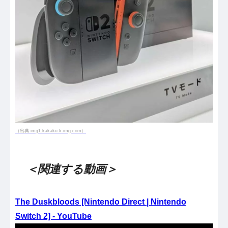
（出典 img1.kakaku.k-img.com）
＜関連する動画＞
The Duskbloods [Nintendo Direct | Nintendo
Switch 2] - YouTube