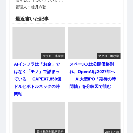
信するよう心がけています。
管理人：睦月六弦
最近書いた記事
マクロ・地政学
マクロ・地政学
AIインフラは「お金」で
スペースXは公開価格割
はなく「モノ」で詰まっ
れ、OpenAIは2027年へ
ている──CAPEX7,850億
──AI大型IPO「期待の時
ドルとボトルネックの時
間軸」を分岐図で読む
間軸
日本株個別銘柄分析
2chまとめ