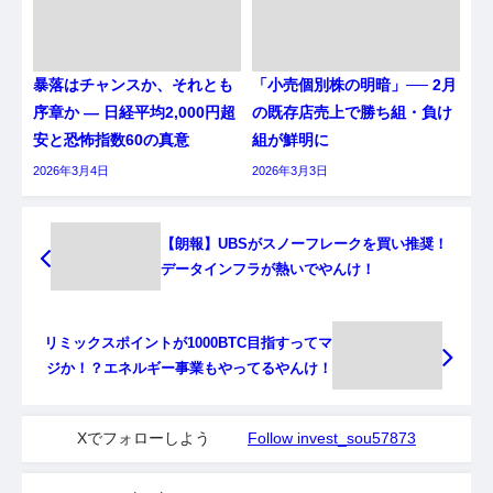
暴落はチャンスか、それとも
「小売個別株の明暗」── 2月
序章か ― 日経平均2,000円超
の既存店売上で勝ち組・負け
安と恐怖指数60の真意
組が鮮明に
2026年3月4日
2026年3月3日
【朗報】UBSがスノーフレークを買い推奨！
データインフラが熱いでやんけ！
リミックスポイントが1000BTC目指すってマ
ジか！？エネルギー事業もやってるやんけ！
Xでフォローしよう
Follow invest_sou57873