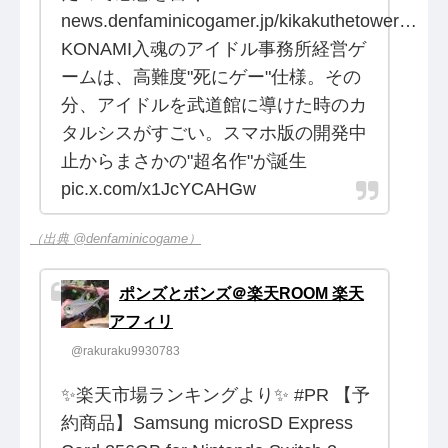
news.denfaminicogamer.jp/kikakuthetower…
KONAMI入魂のアイドル事務所経営ゲ
ームは、高難度"死にゲー"仕様。その
分、アイドルを武道館に導けた時のカ
タルシスがすごい。スマホ版の開発中
止からまさかの"超名作"が誕生
pic.x.com/x1JcYCAHGw
（出典 @denfaminicogame）
ポンズとボンズ＠楽天ROOM 楽天
アフィリ
@rakuraku9930783
✨楽天市場ランキングより✨ #PR 【予
約商品】Samsung microSD Express