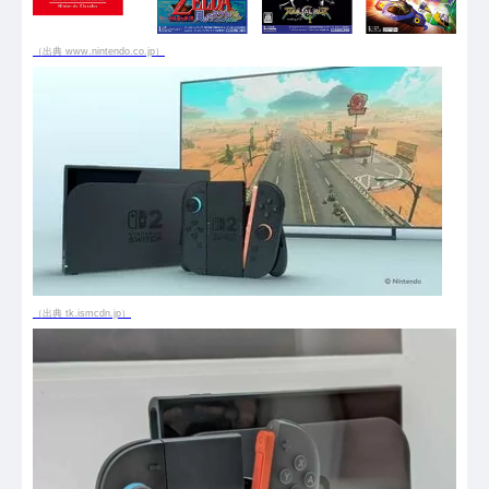
（出典 www.nintendo.co.jp）
（出典 tk.ismcdn.jp）