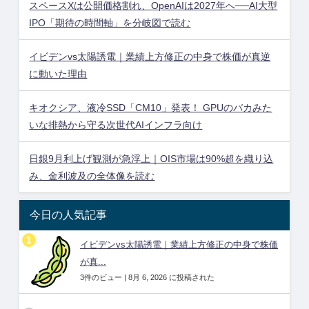
スペースXは公開価格割れ、OpenAIは2027年へ──AI大型
IPO「期待の時間軸」を分岐図で読む
イビデンvs太陽誘電｜業績上方修正の中身で株価が真逆
に動いた理由
キオクシア、液冷SSD「CM10」発表！ GPUのバカみた
いな排熱から守る次世代AIインフラ向け
日銀9月利上げ観測が急浮上｜OIS市場は90%超を織り込
み、金利波及の全体像を読む
今日の人気記事
イビデンvs太陽誘電｜業績上方修正の中身で株価
が真...
3件のビュー
|
8月 6, 2026 に投稿された