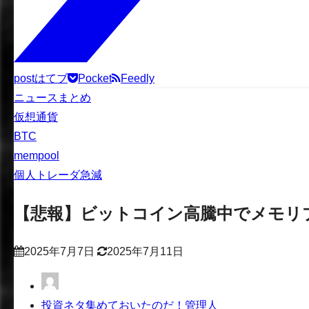
post
はてブ
Pocket
Feedly
ニュースまとめ
仮想通貨
BTC
mempool
個人トレーダ急減
【悲報】ビットコイン高騰中でメモリ
2025年7月7日
2025年7月11日
投資ネタ集めておいたのだ！管理人