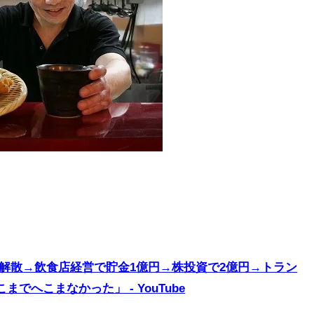
ビ解散→飲食店経営で貯金1億円→株投資で2億円→トラン
でへこまなかった」 - YouTube