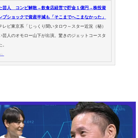
た芸人 コンビ解散→飲食店経営で貯金１億円→株投資
ンプショックで資産半減も「そこまでへこまなかった」
テレビ東京系「じっくり聞いタロウ～スター近況（秘）
い芸人のオモロー山下が出演。驚きのジェットコースタ
た。
ツ）