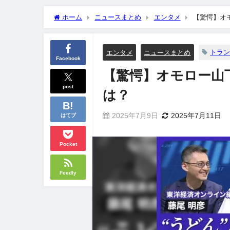
ホーム
ニュースまとめ
エンタメ
【驚愕】オ
トラ
エンタメ
ニュースまとめ
Facebook
【驚愕】オモロー山
post
は？
2025年7月9日
2025年7月11日
はてブ
Pocket
Feedly