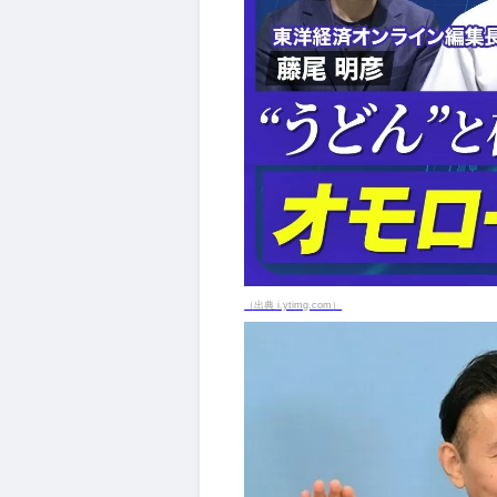
（出典 i.ytimg.com）