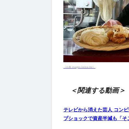
（出典 images.keizai.biz）
＜関連する動画＞
テレビから消えた芸人 コン
プショックで資産半減も「そこま