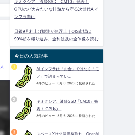
キオクシア、液冷SSD「CM10」発表！
GPUのバカみたいな排熱から守る次世代AIイ
ンフラ向け
日銀9月利上げ観測が急浮上｜OIS市場は
90%超を織り込み、金利波及の全体像を読む
今日の人気記事
理人
AIインフラは「お金」ではなく「モ
ノ」で詰まってい...
4件のビュー
|
8月 8, 2026 に投稿された
キオクシア、液冷SSD「CM10」発
表！ GPUの...
3件のビュー
|
8月 6, 2026 に投稿された
スペースXは公開価格割れ、OpenAI