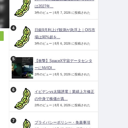
は2027年...
3件のビュー
|
8月 7, 2026 に投稿された
日銀9月利上げ観測が急浮上｜OIS市
場は90%超を...
3件のビュー
|
8月 6, 2026 に投稿された
【衝撃】SpaceX宇宙データセンタ
ーにNVIDI...
2件のビュー
|
8月 5, 2026 に投稿された
イビデンvs太陽誘電｜業績上方修正
の中身で株価が真...
2件のビュー
|
8月 6, 2026 に投稿された
プライバシーポリシー・免責事項