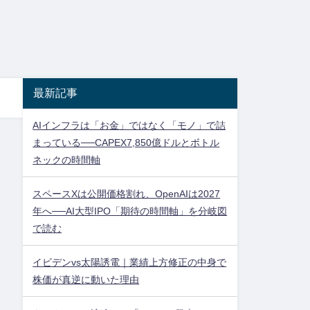
最新記事
AIインフラは「お金」ではなく「モノ」で詰
まっている──CAPEX7,850億ドルとボトル
ネックの時間軸
スペースXは公開価格割れ、OpenAIは2027
年へ──AI大型IPO「期待の時間軸」を分岐図
で読む
イビデンvs太陽誘電｜業績上方修正の中身で
株価が真逆に動いた理由