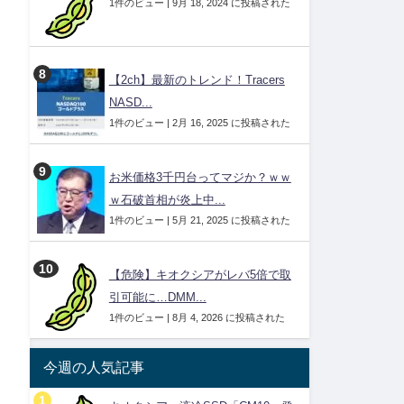
1件のビュー
|
9月 18, 2024 に投稿された
【2ch】最新のトレンド！Tracers
NASD...
1件のビュー
|
2月 16, 2025 に投稿された
お米価格3千円台ってマジか？ｗｗ
ｗ石破首相が炎上中...
1件のビュー
|
5月 21, 2025 に投稿された
【危険】キオクシアがレバ5倍で取
引可能に…DMM...
1件のビュー
|
8月 4, 2026 に投稿された
今週の人気記事