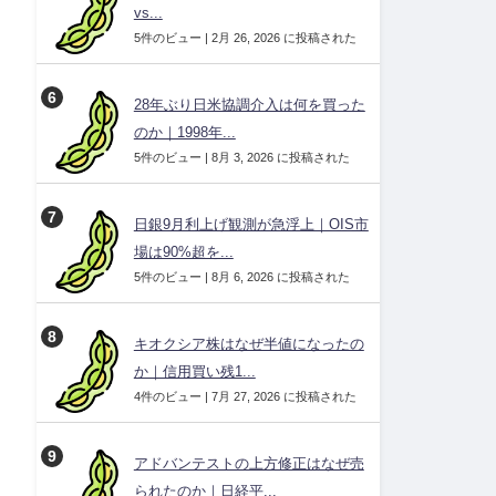
vs...
5件のビュー
|
2月 26, 2026 に投稿された
28年ぶり日米協調介入は何を買った
のか｜1998年...
5件のビュー
|
8月 3, 2026 に投稿された
日銀9月利上げ観測が急浮上｜OIS市
場は90%超を...
5件のビュー
|
8月 6, 2026 に投稿された
キオクシア株はなぜ半値になったの
か｜信用買い残1...
4件のビュー
|
7月 27, 2026 に投稿された
アドバンテストの上方修正はなぜ売
られたのか｜日経平...