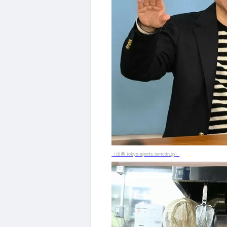
（出典 tokyo-sports.ismcdn.jp）