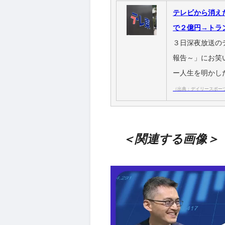
テレビから消え
で２億円→トラ
３日深夜放送の
報告～」にお笑
ー人生を明かし
（出典：デイリースポー
＜関連する画像＞