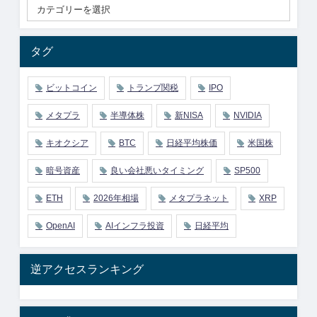
タグ
ビットコイン
トランプ関税
IPO
メタプラ
半導体株
新NISA
NVIDIA
キオクシア
BTC
日経平均株価
米国株
暗号資産
良い会社悪いタイミング
SP500
ETH
2026年相場
メタプラネット
XRP
OpenAI
AIインフラ投資
日経平均
逆アクセスランキング