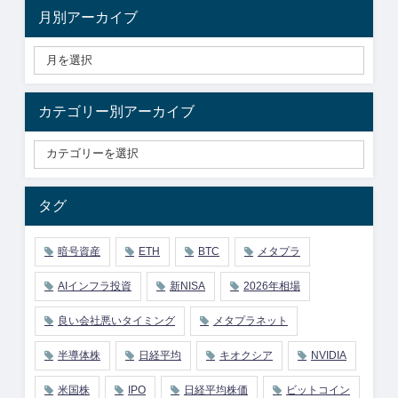
月別アーカイブ
カテゴリー別アーカイブ
タグ
暗号資産
ETH
BTC
メタプラ
AIインフラ投資
新NISA
2026年相場
良い会社悪いタイミング
メタプラネット
半導体株
日経平均
キオクシア
NVIDIA
米国株
IPO
日経平均株価
ビットコイン