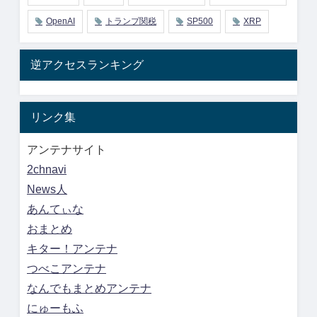
OpenAI
トランプ関税
SP500
XRP
逆アクセスランキング
リンク集
アンテナサイト
2chnavi
News人
あんてぃな
おまとめ
キター！アンテナ
つべこアンテナ
なんでもまとめアンテナ
にゅーもふ