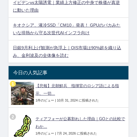
イビデンvs太陽誘電｜業績上方修正の中身で株価が真逆
に動いた理由
キオクシア、液冷SSD「CM10」発表！ GPUのバカみた
いな排熱から守る次世代AIインフラ向け
日銀9月利上げ観測が急浮上｜OIS市場は90%超を織り込
み、金利波及の全体像を読む
今日の人気記事
【悲報】北朝鮮兵 指揮官のロシア語による指
示、一切...
1件のビュー
|
10月 31, 2024 に投稿された
ティアフォーが公募割れした理由｜GOとの比較で
わか...
1件のビュー
|
7月 24, 2026 に投稿された