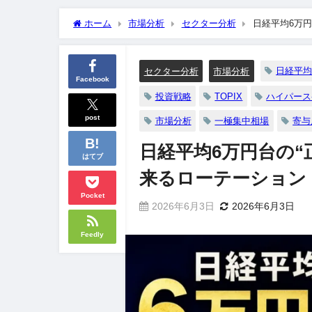
ホーム
市場分析
セクター分析
日経平均6万円
日経平
セクター分析
市場分析
Facebook
投資戦略
TOPIX
ハイパース
post
市場分析
一極集中相場
寄与
日経平均6万円台の“
はてブ
来るローテーション【
Pocket
2026年6月3日
2026年6月3日
Feedly