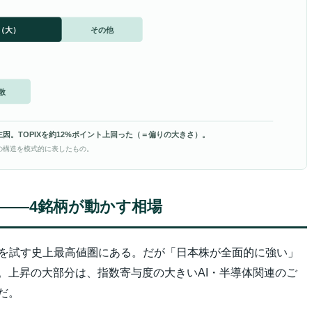
（大）
その他
散
主因。TOPIXを約12%ポイント上回った（＝偏りの大きさ）。
の構造を模式的に表したもの。
い――4銘柄が動かす相場
定着を試す史上最高値圏にある。だが「日本株が全面的に強い」
。上昇の大部分は、指数寄与度の大きいAI・半導体関連のご
だ。