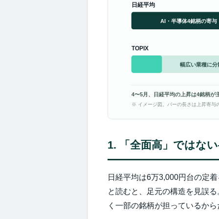
日経平均
AI・半導体4銘柄の寄与
TOPIX
幅広い業種に分
4〜5月、日経平均の上昇は4銘柄が
※ イメージ図。バーの長さは上昇寄与
1. 「全面高」ではな
日経平均は6万3,000円台の
と読むと、足元の構造を見誤る
く一部の銘柄が担っているから