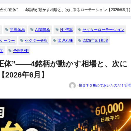
台の“正体”――4銘柄が動かす相場と、次に来るローテーション【2026年6月
均
半導体株
AI関連株
NT倍率
セクターローテーション
ケーラー
セクター分析
出遅れ株
2026年6月相場
度
予想PER
正体”――4銘柄が動かす相場と、次に
2026年6月】
投資ネタ集めておいたのだ！管