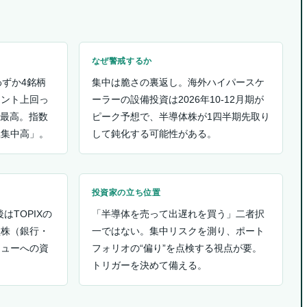
）
なぜ警戒するか
わずか4銘柄
集中は脆さの裏返し。海外ハイパースケ
イント上回っ
ーラーの設備投資は2026年10-12月期が
去最高。指数
ピーク予想で、半導体株が1四半期先取り
極集中高」。
して鈍化する可能性がある。
投資家の立ち位置
はTOPIXの
「半導体を売って出遅れを買う」二者択
型株（銀行・
一ではない。集中リスクを測り、ポート
リューへの資
フォリオの“偏り”を点検する視点が要。
トリガーを決めて備える。