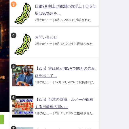
日銀9月利上げ観測が急浮上｜OIS市
場は90%超を...
2件のビュー
|
8月 6, 2026 に投稿された
お問い合わせ
2件のビュー
|
9月 18, 2024 に投稿された
【2ch】実は俺がNISAで90万の含み
益を出して...
1件のビュー
|
12月 23, 2024 に投稿された
【2ch】台湾の鴻海、ルノーが保有
する日産株の買い...
1件のビュー
|
2月 13, 2025 に投稿された