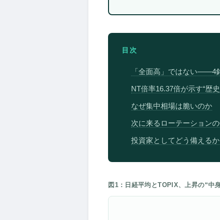
目次
「全面高」ではない――4
NT倍率16.37倍が示す“歴
なぜ集中相場は脆いのか
次に来るローテーションの
投資家としてどう備えるか
図1：日経平均とTOPIX、上昇の“中