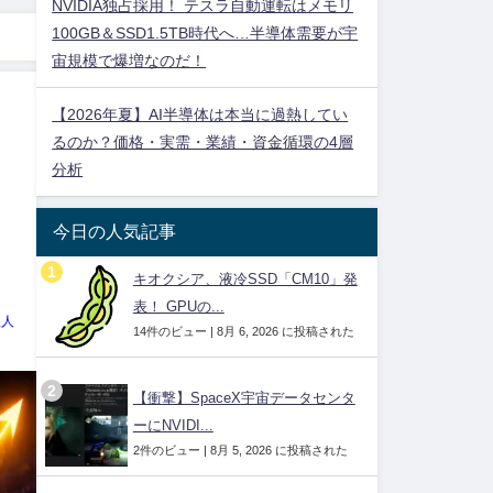
NVIDIA独占採用！ テスラ自動運転はメモリ
100GB＆SSD1.5TB時代へ…半導体需要が宇
】
宙規模で爆増なのだ！
【2026年夏】AI半導体は本当に過熱してい
るのか？価格・実需・業績・資金循環の4層
分析
今日の人気記事
キオクシア、液冷SSD「CM10」発
表！ GPUの...
理人
14件のビュー
|
8月 6, 2026 に投稿された
【衝撃】SpaceX宇宙データセンタ
ーにNVIDI...
2件のビュー
|
8月 5, 2026 に投稿された