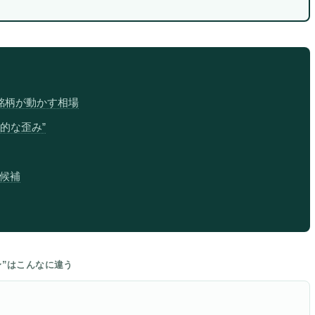
銘柄が動かす相場
史的な歪み”
候補
身”はこんなに違う