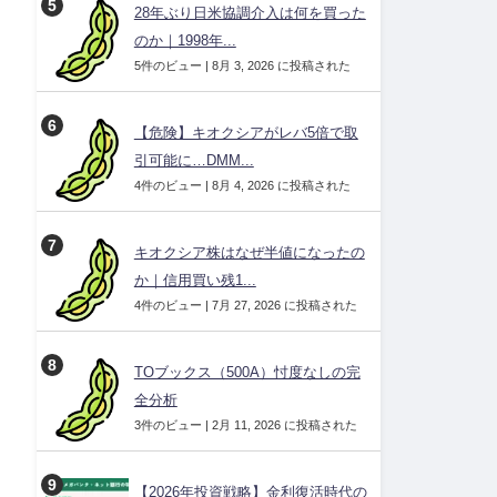
28年ぶり日米協調介入は何を買った
のか｜1998年...
5件のビュー
|
8月 3, 2026 に投稿された
【危険】キオクシアがレバ5倍で取
引可能に…DMM...
4件のビュー
|
8月 4, 2026 に投稿された
キオクシア株はなぜ半値になったの
か｜信用買い残1...
4件のビュー
|
7月 27, 2026 に投稿された
TOブックス（500A）忖度なしの完
全分析
3件のビュー
|
2月 11, 2026 に投稿された
【2026年投資戦略】金利復活時代の