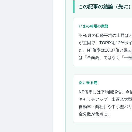
この記事の結論（先に
いまの相場の実態
4〜5月の日経平均の上昇は
が主因で、TOPIXを12%ポ
た。NT倍率は16.37倍と過
は「全面高」ではなく「一
次に来る筋
NT倍率には平均回帰性。今後
キャッチアップ＝出遅れ大
自動車・商社）や中小型バ
金分散が焦点に。