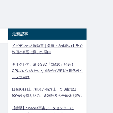
最新記事
イビデンvs太陽誘電｜業績上方修正の中身で
株価が真逆に動いた理由
キオクシア、液冷SSD「CM10」発表！
GPUのバカみたいな排熱から守る次世代AIイ
ンフラ向け
日銀9月利上げ観測が急浮上｜OIS市場は
90%超を織り込み、金利波及の全体像を読む
【衝撃】SpaceX宇宙データセンターに