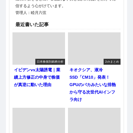
信するよう心がけています。
管理人：睦月六弦
最近書いた記事
日本株個別銘柄分析
2chまとめ
イビデンvs太陽誘電｜業
キオクシア、液冷
績上方修正の中身で株価
SSD「CM10」発表！
が真逆に動いた理由
GPUのバカみたいな排熱
から守る次世代AIインフ
ラ向け