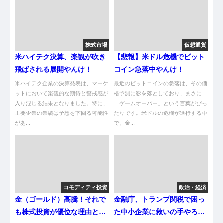
株式市場
仮想通貨
米ハイテク決算、楽観が吹き
【悲報】米ドル危機でビット
飛ばされる展開やんけ！
コイン急落中やんけ！
米ハイテク企業の決算発表は、マーケ
最近のビットコインの急落は、その価
ットにおいて楽観的な期待と警戒感が
格予測に影を落としており、まさに
入り混じる結果となりました。特に、
「ゲームオーバー」という言葉がぴっ
主要企業の業績は予想を下回る可能性
たりです。米ドルの危機が進行する中
があ...
で、金...
コモディティ投資
政治・経済
金（ゴールド）高騰！それで
金融庁、トランプ関税で困っ
も株式投資が優位な理由と
た中小企業に救いの手やろが