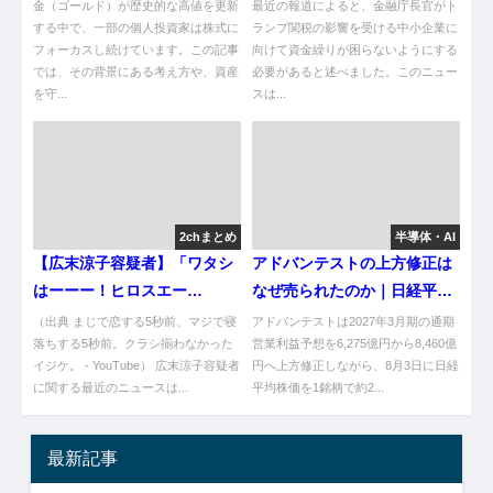
は？
い！
金（ゴールド）が歴史的な高値を更新
最近の報道によると、金融庁長官がト
する中で、一部の個人投資家は株式に
ランプ関税の影響を受ける中小企業に
フォーカスし続けています。この記事
向けて資金繰りが困らないようにする
では、その背景にある考え方や、資産
必要があると述べました。このニュー
を守...
スは...
2chまとめ
半導体・AI
【広末涼子容疑者】「ワタシ
アドバンテストの上方修正は
はーーー！ヒロスエー
なぜ売られたのか｜日経平均
ー！！」 ★4 [combatt★]
を277円押し下げた指数ルー
（出典 まじで恋する5秒前、マジで寝
アドバンテストは2027年3月期の通期
落ちする5秒前。クラシ揃わなかった
ル
営業利益予想を6,275億円から8,460億
イジケ。 - YouTube） 広末涼子容疑者
円へ上方修正しながら、8月3日に日経
に関する最近のニュースは...
平均株価を1銘柄で約2...
最新記事