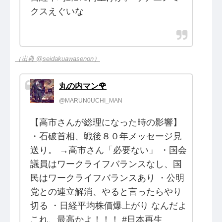
クスえぐいな
（出典 @seidakuawasenon）
丸の内マン🌹
@MARUN0UCHI_MAN
【高市さんが総理になった時の影響】
・石破首相、戦後８０年メッセージ見
送り。 →高市さん「必要ない」 ・国会
議員はワークライフバランスなし、国
民はワークライフバランスあり ・公明
党との連立解消、やると言ったらやり
切る ・日経平均株価爆上がり なんだよ
これ、最高かよ！！！ #日本再生