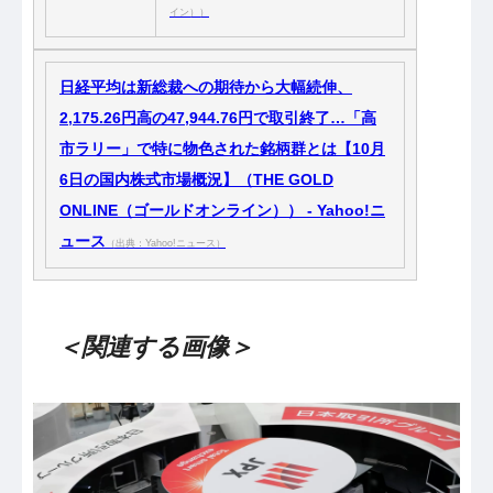
イン））
日経平均は新総裁への期待から大幅続伸、
2,175.26円高の47,944.76円で取引終了…「高
市ラリー」で特に物色された銘柄群とは【10月
6日の国内株式市場概況】（THE GOLD
ONLINE（ゴールドオンライン）） - Yahoo!ニ
ュース
（出典：Yahoo!ニュース）
＜関連する画像＞