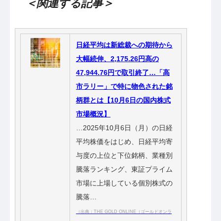
＜関連する記事＞
日経平均は新総裁への期待から
大幅続伸、2,175.26円高の
47,944.76円で取引終了…「高
市ラリー」で特に物色された銘
柄群とは【10月6日の国内株式
市場概況】
…2025年10月6日（月）の日経
平均株価をはじめ、日経平均寄
与度の上位と下位銘柄、業種別
騰落ランキング、東証プライム
市場に上場している個別株式の
騰落…
（出典：THE GOLD ONLINE（ゴールドオンラ