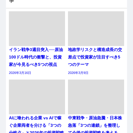
事
イラン戦争3週目突入──原油
地政学リスクと構造成長の交
100ドル時代の衝撃と、投資
差点で投資家が注目すべき5
家が今見るべき5つの視点
つのテーマ
2026年3月16日
2026年3月9日
AIに喰われる企業 vs AIで稼
中東戦争・原油急騰・日本株
ぐ企業両者を分ける「3つの
急落「3つの連鎖」を整理し
分岐点」と2026年の投資戦略
て今後の投資戦略を考える