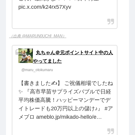
pic.x.com/k24rx57Xyv
（出典 @MARUN0UCHI_MAN）
丸ちゃん＠元ポイントサイト中の人
やってました
@maru_otokumaru
【書きました✍️】 ご祝儀相場でしたね
✨ 『高市早苗サプライズバブルで日経
平均株価高騰！ハッピーマンデーでデ
イトレードも20万円以上の儲け♪』 #ア
メブロ ameblo.jp/mikado-hello/e…