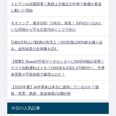
イビデンvs太陽誘電｜業績上方修正の中身で株価が真逆
に動いた理由
キオクシア、液冷SSD「CM10」発表！ GPUのバカみた
いな排熱から守る次世代AIインフラ向け
日銀9月利上げ観測が急浮上｜OIS市場は90%超を織り込
み、金利波及の全体像を読む
【衝撃】SpaceX宇宙データセンターにNVIDIA独占採用！
テスラ自動運転はメモリ100GB＆SSD1.5TB時代へ…半導
体需要が宇宙規模で爆増なのだ！
【2026年夏】AI半導体は本当に過熱しているのか？価
格・実需・業績・資金循環の4層分析
今日の人気記事