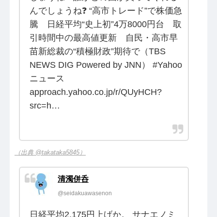
んでしょうね❓ “高市トレード”で株価急
騰 日経平均“史上初”4万8000円台 取
引時間中の最高値更新 自民・高市早
苗新総裁の“積極財政”期待で（TBS
NEWS DIG Powered by JNN） #Yahoo
ニュース
approach.yahoo.co.jp/r/QUyHCH?
src=h…
（出典 @takataka5845）
清濁併呑
@seidakuawasenon
日経平均2,175円上げか。 サナエノミ