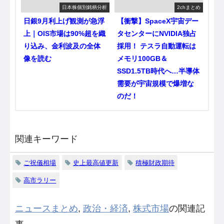
日本株個別銘柄分析
2chまとめ
日銀9月利上げ観測が急浮
【衝撃】SpaceX宇宙デー
上｜OIS市場は90%超を織
タセンターにNVIDIA独占
り込み、金利波及の全体
採用！ テスラ自動運転は
像を読む
メモリ100GB＆
SSD1.5TB時代へ…半導体
需要が宇宙規模で爆増な
のだ！
関連キーワード
ご祝儀相場
史上最高値更新
積極財政期待
高市ラリー
ニュースまとめ
,
政治・経済
,
株式市場
の関連記