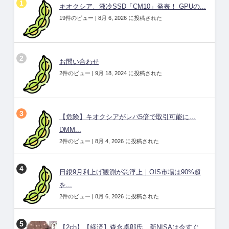
キオクシア、液冷SSD「CM10」発表！ GPUの...
19件のビュー
|
8月 6, 2026 に投稿された
お問い合わせ
2件のビュー
|
9月 18, 2024 に投稿された
【危険】キオクシアがレバ5倍で取引可能に…
DMM...
2件のビュー
|
8月 4, 2026 に投稿された
日銀9月利上げ観測が急浮上｜OIS市場は90%超
を...
2件のビュー
|
8月 6, 2026 に投稿された
【2ch】【経済】森永卓郎氏、新NISAは今すぐ