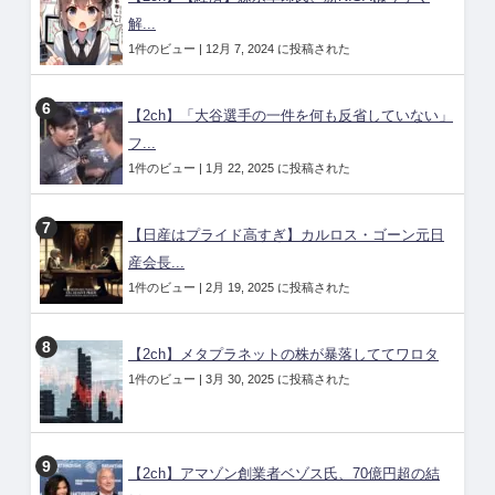
解...
1件のビュー
|
12月 7, 2024 に投稿された
【2ch】「大谷選手の一件を何も反省していない」
フ...
1件のビュー
|
1月 22, 2025 に投稿された
【日産はプライド高すぎ】カルロス・ゴーン元日
産会長...
1件のビュー
|
2月 19, 2025 に投稿された
【2ch】メタプラネットの株が暴落しててワロタ
1件のビュー
|
3月 30, 2025 に投稿された
【2ch】アマゾン創業者ベゾス氏、70億円超の結