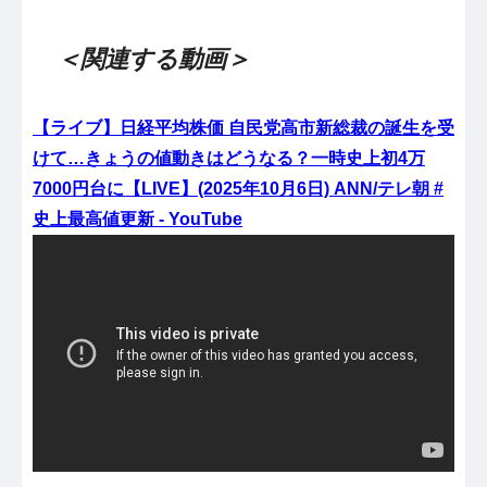
＜関連する動画＞
【ライブ】日経平均株価 自民党高市新総裁の誕生を受
けて…きょうの値動きはどうなる？一時史上初4万
7000円台に【LIVE】(2025年10月6日) ANN/テレ朝 #
史上最高値更新 - YouTube