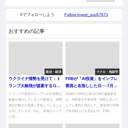
Xでフォローしよう
Follow invest_sou57873
おすすめの記事
政治・経済
マクロ・地政学
ウクライナ情勢を受けて：ト
FRBが「AI投資」をインフレ
ランプ大統領が提案するロシ
要因と名指しした日──7月日
ア制裁の目的と結果
銀会合への波及を読む
トランプ大統領がロシアへの大規模な
2026年7月8日公表のFOMC議事要旨
制裁を検討しているとの報道は、国際
は、AI投資を中東情勢・関税と並ぶイ
政治の動きが急速に変化していること
ンフレ要因と明記した。参加者の半数
を示しています。特に、米国がロシア
が年内利上げを見込む中、FRB...
に対...