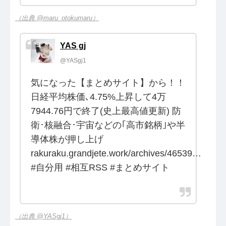
（出典 @maru_otokumaru）
YAS gj
@YASgj1
気になった【まとめサイト】から！！
日経平均株価､4.75%上昇して4万
7944.76円で終了(史上最高値更新) 防
衛･核融合･宇宙などの｢高市銘柄｣や半
導体株が押し上げ
rakuraku.grandjete.work/archives/46539…
#自分用 #相互RSS #まとめサイト
（出典 @YASgj1）