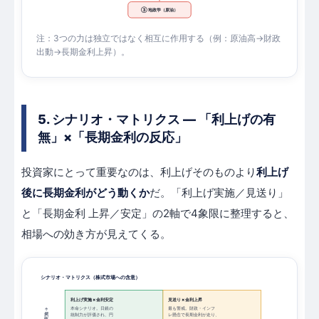
③ 地政学（原油）
注：3つの力は独立ではなく相互に作用する（例：原油高→財政
出動→長期金利上昇）。
5. シナリオ・マトリクス — 「利上げの有
無」×「長期金利の反応」
投資家にとって重要なのは、利上げそのものより
利上げ
後に長期金利がどう動くか
だ。「利上げ実施／見送り」
と「長期金利 上昇／安定」の2軸で4象限に整理すると、
相場への効き方が見えてくる。
シナリオ・マトリクス（株式市場への含意）
利上げ実施 × 金利安定
見送り × 金利上昇
本命シナリオ。日銀の
最も警戒。財政・インフ
統制力が評価され、円
レ懸念で長期金利が走り、