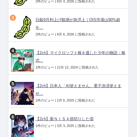
2件のビュー
|
8月 4, 2026 に投稿された
日銀9月利上げ観測が急浮上｜OIS市場は90%超
を...
2件のビュー
|
8月 6, 2026 に投稿された
【2ch】マイクロソフト株を逃した少年の物語：株
式...
1件のビュー
|
12月 12, 2024 に投稿された
【2ch】日本人「AI使えません、電子決済使えま
せ...
1件のビュー
|
2月 6, 2025 に投稿された
【2ch】新ＮＩＳＡ損切りした😡
1件のビュー
|
3月 3, 2025 に投稿された