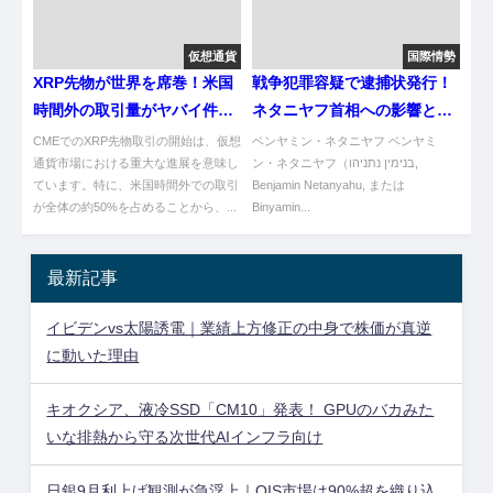
仮想通貨
国際情勢
XRP先物が世界を席巻！米国
戦争犯罪容疑で逮捕状発行！
時間外の取引量がヤバイ件ｗ
ネタニヤフ首相への影響と国
ｗ
際的反応
CMEでのXRP先物取引の開始は、仮想
ベンヤミン・ネタニヤフ ベンヤミ
通貨市場における重大な進展を意味し
ン・ネタニヤフ（בנימין נתניהו,
ています。特に、米国時間外での取引
Benjamin Netanyahu, または
が全体の約50%を占めることから、...
Binyamin...
最新記事
イビデンvs太陽誘電｜業績上方修正の中身で株価が真逆
に動いた理由
キオクシア、液冷SSD「CM10」発表！ GPUのバカみた
いな排熱から守る次世代AIインフラ向け
日銀9月利上げ観測が急浮上｜OIS市場は90%超を織り込