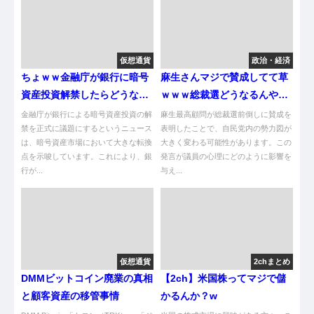
仮想通貨
政治・経済
ちょｗｗ金融庁が銀行に暗号
麻生さんマジで賛成してて草
資産投資解禁したらどうなる
ｗｗｗ総裁選どうなるんやｗ
んやｗｗ
ｗｗ
金融庁が銀行による暗号資産投資の解
麻生最高顧問が総裁選前倒しに賛成を
禁を正式に議題にするというニュース
表明したことで、自民党内の勢力図が
は、暗号資産市場において大きな転換
大きく変わる可能性があります。この
点を示唆しています。これにより、銀
発言が議員の心理にどのように影響を
行が...
与え...
仮想通貨
2chまとめ
DMMビットコイン廃業の真相
【2ch】米国株ってマジで儲
と顧客資産の移管事情
かるんか？w