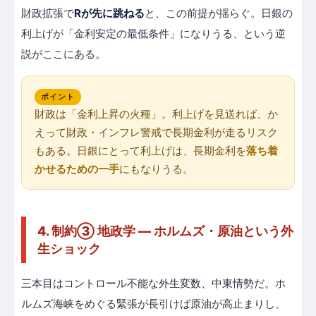
財政拡張で
Rが先に跳ねる
と、この前提が揺らぐ。日銀の
利上げが「金利安定の最低条件」になりうる、という逆
説がここにある。
ポイント
財政は「金利上昇の火種」。利上げを見送れば、か
えって財政・インフレ警戒で長期金利が走るリスク
もある。日銀にとって利上げは、長期金利を
落ち着
かせるための一手
にもなりうる。
4. 制約③ 地政学 — ホルムズ・原油という外
生ショック
三本目はコントロール不能な外生変数、中東情勢だ。ホ
ルムズ海峡をめぐる緊張が長引けば原油が高止まりし、