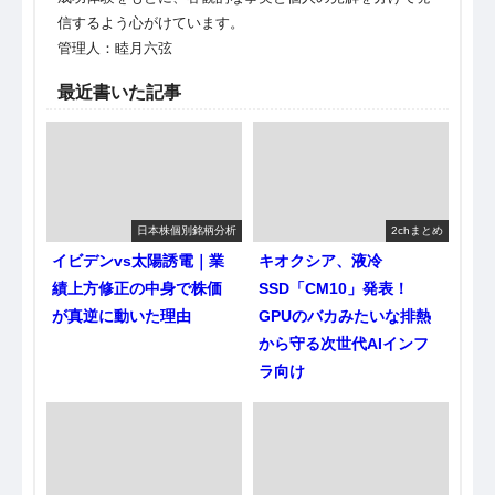
信するよう心がけています。
管理人：睦月六弦
最近書いた記事
日本株個別銘柄分析
2chまとめ
イビデンvs太陽誘電｜業
キオクシア、液冷
績上方修正の中身で株価
SSD「CM10」発表！
が真逆に動いた理由
GPUのバカみたいな排熱
から守る次世代AIインフ
ラ向け