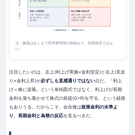
← 見送り ／ 利上げ実施 →
安一服でも株は底堅い。
バリュエーション圧迫。
見送り × 金利安定
利上げ実施 × 金利上昇
小康。円安進行なら輸出
綱渡り失敗。利上げが逆
に金利上昇を増幅、内需・
株に追い風だが、先送り
不動産系に逆風。
感が燻る。
← 長期金利 安定 ／ 長期金利 上昇 →
注：象限はあくまで思考整理用の枠組みで、売買推奨ではな
い。
注目したいのは、左上(利上げ実施×金利安定)と右上(見送
り×金利上昇)が
必ずしも直感通りではない
点だ。「利上
げ＝株に逆風」という単純図式ではなく、利上げが長期
金利を落ち着かせて株式の前提(G>R)を守る、という経路
もありうる。だからこそ、会合後は
政策金利の水準よ
り、長期金利と為替の反応
を見るべきだ。