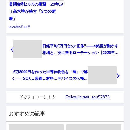
長期金利2.6%の衝撃 29年ぶ
り高水準が映す「3つの断
層」
2026年5月14日
日経平均6万円台の“正体”――4銘柄が動かす
相場と、次に来るローテーション【2026年6
月】
6万8000円を作った半導体物色を「層」で解
く——SOX→装置→材料→デバイスの伝播地
図
Xでフォローしよう
Follow invest_sou57873
おすすめの記事