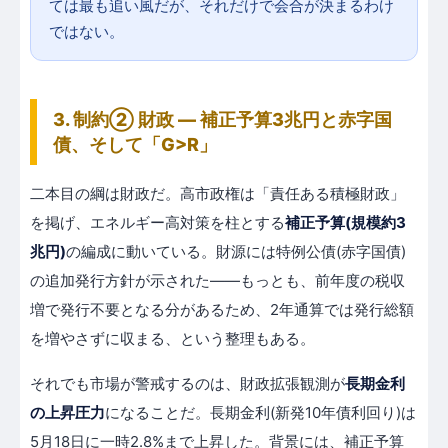
ては最も追い風だが、それだけで会合が決まるわけ
ではない。
3. 制約② 財政 — 補正予算3兆円と赤字国
債、そして「G>R」
二本目の綱は財政だ。高市政権は「責任ある積極財政」
を掲げ、エネルギー高対策を柱とする
補正予算(規模約3
兆円)
の編成に動いている。財源には特例公債(赤字国債)
の追加発行方針が示された——もっとも、前年度の税収
増で発行不要となる分があるため、2年通算では発行総額
を増やさずに収まる、という整理もある。
それでも市場が警戒するのは、財政拡張観測が
長期金利
の上昇圧力
になることだ。長期金利(新発10年債利回り)は
5月18日に一時2.8%まで上昇した。背景には、補正予算