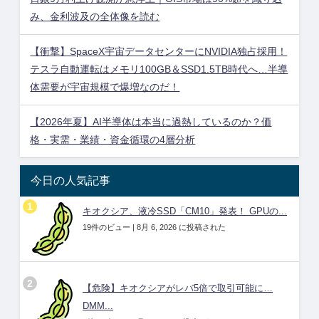
み、金利波及の全体像を読む
【衝撃】SpaceX宇宙データセンターにNVIDIA独占採用！
テスラ自動運転はメモリ100GB＆SSD1.5TB時代へ…半導
体需要が宇宙規模で爆増なのだ！
【2026年夏】AI半導体は本当に過熱しているのか？価
格・実需・業績・資金循環の4層分析
今日の人気記事
キオクシア、液冷SSD「CM10」発表！ GPUの...
19件のビュー
|
8月 6, 2026 に投稿された
【危険】キオクシアがレバ5倍で取引可能に…
DMM...