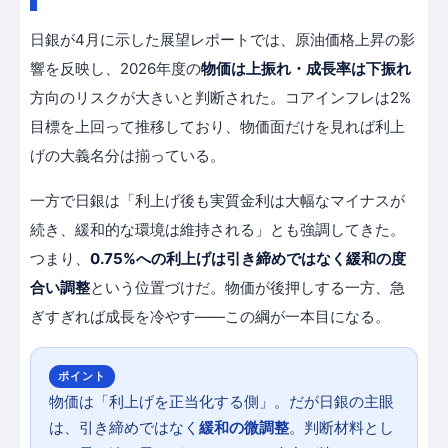
日銀が4月に示した展望レポートでは、原油価格上昇の影
響を反映し、2026年度の
物価は上振れ・成長率は下振れ
方向のリスクが大きいと判断された。コアインフレは2%
目標を上回って推移しており、物価面だけを見れば利上
げの大義名分は揃っている。
一方で日銀は「利上げ後も実質金利は大幅なマイナスが
続き、緩和的な環境は維持される」とも強調してきた。
つまり、
0.75%への利上げは引き締めではなく緩和の度
合い調整
という位置づけだ。物価が後押しする一方、急
ぎすぎれば成長を冷やす——この綱が一本目になる。
ポイント
物価は「利上げを正当化する側」。だが日銀の主眼
は、引き締めではなく
緩和の微調整
。判断材料とし