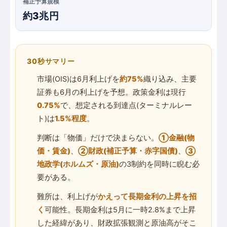
補正予算規模
約3兆円
30秒サマリー
市場(OIS)は6月利上げを
約75%
織り込み、主要
証券も6月の利上げを予想。政策金利は現行
0.75%
で、想定される到達点(ターミナルレー
ト)は
1.5%程度
。
判断は「物価」だけで決まらない。
①金融(物
価・賃金)
、
②財政(補正予算・赤字国債)
、
③
地政学(ホルムズ・原油)
の3制約を同時に睨む必
要がある。
難所は、利上げが
かえって長期金利の上昇を招
く
可能性。長期金利は5月に一時2.8%まで上昇
した経緯があり、財政拡張観測と原油高がそこ