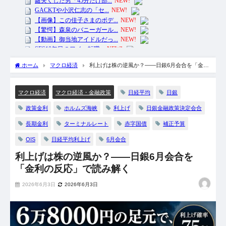
ホーム
マクロ経済
利上げは株の逆風か？——日銀6月会合を「金利
の反応」で読み解く
日経平均
日銀
マクロ経済
マクロ経済・金融政策
政策金利
ホルムズ海峡
利上げ
日銀金融政策決定会合
長期金利
ターミナルレート
赤字国債
補正予算
OIS
日経平均利上げ
6月会合
利上げは株の逆風か？——日銀6月会合を
「金利の反応」で読み解く
2026年6月3日
2026年6月3日