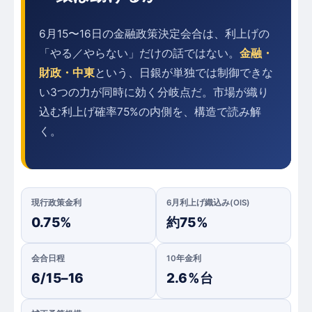
6月15〜16日の金融政策決定会合は、利上げの
「やる／やらない」だけの話ではない。
金融・
財政・中東
という、日銀が単独では制御できな
い3つの力が同時に効く分岐点だ。市場が織り
込む利上げ確率75%の内側を、構造で読み解
く。
現行政策金利
6月利上げ織込み(OIS)
0.75%
約75%
会合日程
10年金利
6/15–16
2.6%台