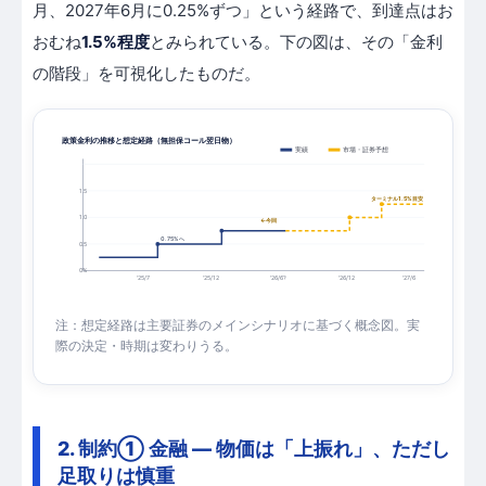
月、2027年6月に0.25%ずつ」という経路で、到達点はお
おむね
1.5%程度
とみられている。下の図は、その「金利
の階段」を可視化したものだ。
政策金利の推移と想定経路（無担保コール翌日物）
実績
市場・証券予想
1.5
ターミナル1.5%目安
1.0
←今回
0.75%へ
0.5
0%
'25/7
'25/12
'26/6?
'26/12
'27/6
注：想定経路は主要証券のメインシナリオに基づく概念図。実
際の決定・時期は変わりうる。
2. 制約① 金融 — 物価は「上振れ」、ただし
足取りは慎重