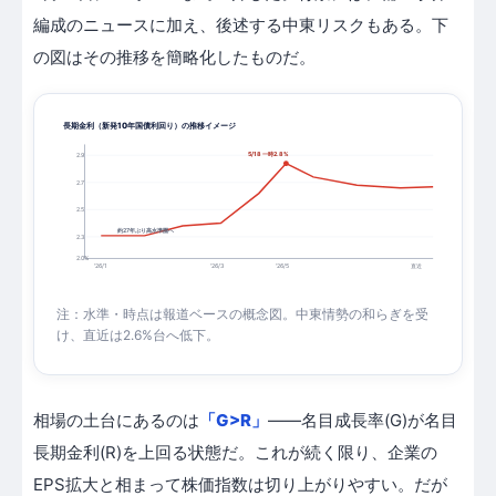
編成のニュースに加え、後述する中東リスクもある。下
の図はその推移を簡略化したものだ。
長期金利（新発10年国債利回り）の推移イメージ
5/18 一時2.8%
2.9
2.7
2.5
約27年ぶり高水準圏へ
2.3
2.0%
'26/1
'26/3
'26/5
直近
注：水準・時点は報道ベースの概念図。中東情勢の和らぎを受
け、直近は2.6%台へ低下。
相場の土台にあるのは
「G>R」
——名目成長率(G)が名目
長期金利(R)を上回る状態だ。これが続く限り、企業の
EPS拡大と相まって株価指数は切り上がりやすい。だが