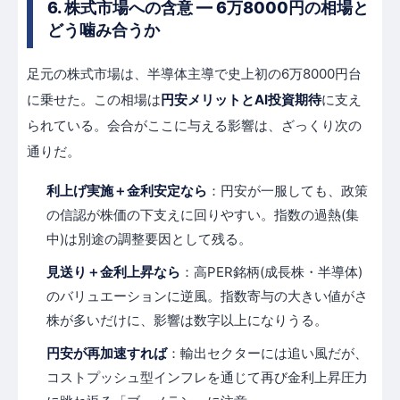
6. 株式市場への含意 — 6万8000円の相場と
どう噛み合うか
足元の株式市場は、半導体主導で史上初の6万8000円台
に乗せた。この相場は
円安メリットとAI投資期待
に支え
られている。会合がここに与える影響は、ざっくり次の
通りだ。
利上げ実施＋金利安定なら
：円安が一服しても、政策
の信認が株価の下支えに回りやすい。指数の過熱(集
中)は別途の調整要因として残る。
見送り＋金利上昇なら
：高PER銘柄(成長株・半導体)
のバリュエーションに逆風。指数寄与の大きい値がさ
株が多いだけに、影響は数字以上になりうる。
円安が再加速すれば
：輸出セクターには追い風だが、
コストプッシュ型インフレを通じて再び金利上昇圧力