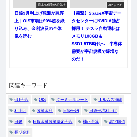
日本株個別銘柄分析
2chまとめ
日銀9月利上げ観測が急浮
【衝撃】SpaceX宇宙デー
上｜OIS市場は90%超を織
タセンターにNVIDIA独占
り込み、金利波及の全体
採用！ テスラ自動運転は
像を読む
メモリ100GB＆
SSD1.5TB時代へ…半導体
需要が宇宙規模で爆増な
のだ！
関連キーワード
6月会合
OIS
ターミナルレート
ホルムズ海峡
利上げ
政策金利
日経平均
日経平均利上げ
日銀
日銀金融政策決定会合
補正予算
赤字国債
長期金利