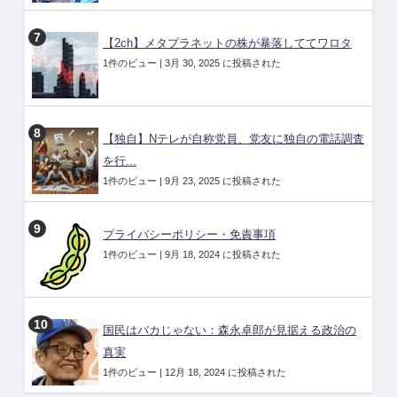
【2ch】メタプラネットの株が暴落しててワロタ
1件のビュー
|
3月 30, 2025 に投稿された
【独自】Nテレが自称党員、党友に独自の電話調査
を行...
1件のビュー
|
9月 23, 2025 に投稿された
プライバシーポリシー・免責事項
1件のビュー
|
9月 18, 2024 に投稿された
国民はバカじゃない：森永卓郎が見据える政治の
真実
1件のビュー
|
12月 18, 2024 に投稿された