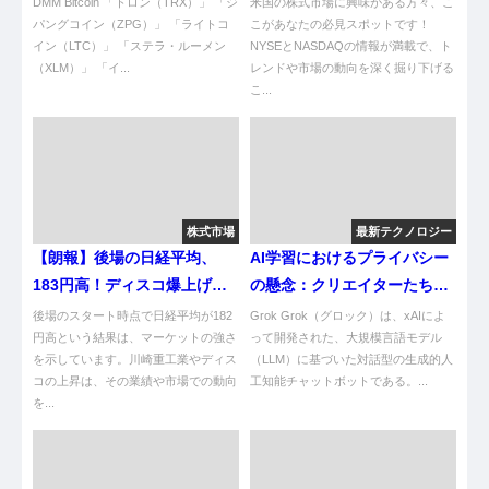
DMM Bitcoin 「トロン（TRX）」 「ジ
米国の株式市場に興味がある方々、こ
パングコイン（ZPG）」 「ライトコ
こがあなたの必見スポットです！
イン（LTC）」 「ステラ・ルーメン
NYSEとNASDAQの情報が満載で、ト
（XLM）」 「イ...
レンドや市場の動向を深く掘り下げる
こ...
株式市場
最新テクノロジー
【朗報】後場の日経平均、
AI学習におけるプライバシー
183円高！ディスコ爆上げや
の懸念：クリエイターたちの
ん！
移住動向
後場のスタート時点で日経平均が182
Grok Grok（グロック）は、xAIによ
円高という結果は、マーケットの強さ
って開発された、大規模言語モデル
を示しています。川崎重工業やディス
（LLM）に基づいた対話型の生成的人
コの上昇は、その業績や市場での動向
工知能チャットボットである。...
を...