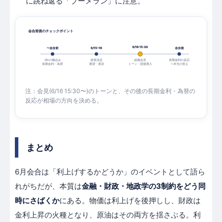
に跳ね返る「ブーメラン」に注意。
会合前後のチェックポイント
6/16 15:30
〜会合前
6/15–16
会合後
政策決定
長期金利の反応
OISの織込み
総裁会見
展望・票決
長期金利・為替
トーン・国債買入
＝本当の答え
注：会見(6/16 15:30〜)のトーンと、その後の長期金利・為替の
反応が相場の方向を決める。
まとめ
6月会合は「利上げするかどうか」のイベントとして語ら
れがちだが、本質は
金融・財政・地政学の3制約をどう同
時にさばくか
にある。物価は利上げを後押しし、財政は
金利上昇の火種となり、原油はその両方を揺さぶる。利