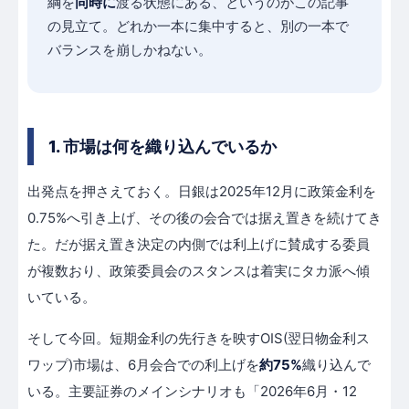
綱を
同時に
渡る状態にある、というのがこの記事
の見立て。どれか一本に集中すると、別の一本で
バランスを崩しかねない。
1. 市場は何を織り込んでいるか
出発点を押さえておく。日銀は2025年12月に政策金利を
0.75%へ引き上げ、その後の会合では据え置きを続けてき
た。だが据え置き決定の内側では利上げに賛成する委員
が複数おり、政策委員会のスタンスは着実にタカ派へ傾
いている。
そして今回。短期金利の先行きを映すOIS(翌日物金利ス
ワップ)市場は、6月会合での利上げを
約75%
織り込んで
いる。主要証券のメインシナリオも「2026年6月・12