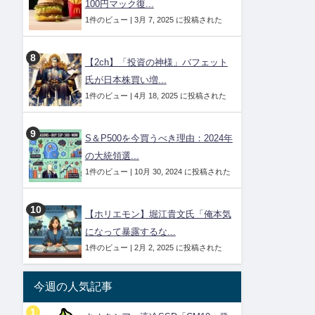
100円マック復...
1件のビュー
|
3月 7, 2025 に投稿された
【2ch】「投資の神様」バフェット
氏が日本株買い増...
1件のビュー
|
4月 18, 2025 に投稿された
S＆P500を今買うべき理由：2024年
の大統領選...
1件のビュー
|
10月 30, 2024 に投稿された
【ホリエモン】堀江貴文氏「俺本気
になって暴露するな...
1件のビュー
|
2月 2, 2025 に投稿された
今週の人気記事