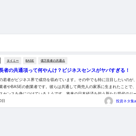
タイミー
BASE
億万長者の共通点
長者の共通項って何やんけ？ビジネスセンスがヤバすぎる！
の若者がビジネス界で成功を収めています。その中でも特に注目したいのが
業者やBASEの創業者です。彼らは共通して商売人の家系に生まれたことで
スセンスを身につけているようです。将来の日本経済を担う新たな世代のリ
から目が離せません！ ＜関連する記事＞ 【28歳で資産448...
30日