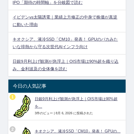
IPO「期待の時間軸」を分岐図で読む
イビデンvs太陽誘電｜業績上方修正の中身で株価が真逆
に動いた理由
キオクシア、液冷SSD「CM10」発表！ GPUのバカみた
いな排熱から守る次世代AIインフラ向け
日銀9月利上げ観測が急浮上｜OIS市場は90%超を織り込
み、金利波及の全体像を読む
今日の人気記事
日銀9月利上げ観測が急浮上｜OIS市場は90%超
を...
3件のビュー
|
8月 6, 2026 に投稿された
キオクシア、液冷SSD「CM10」発表！ GPUの...