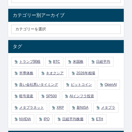
カテゴリー別アーカイブ
タグ
トランプ関税
BTC
米国株
日経平均
半導体株
キオクシア
2026年相場
良い会社悪いタイミング
ビットコイン
OpenAI
暗号資産
SP500
AIインフラ投資
メタプラネット
XRP
新NISA
メタプラ
NVIDIA
IPO
日経平均株価
ETH