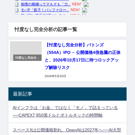
忖度なし完全分析の記事一覧
【忖度なし完全分析】バトンズ
（554A）IPO ─ 公開価格4倍急騰の正体
忖度なし完全分析
と、2026年10月17日に待つロックアッ
シリーズ
プ解除リスク
2026年5月20日
最新記事
AIインフラは「お金」ではなく「モノ」で詰まっている
──CAPEX7,850億ドルとボトルネックの時間軸
スペースXは公開価格割れ、OpenAIは2027年へ──AI大型