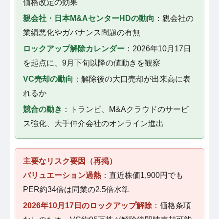
価格改定の効果
親会社・日本M&AセンターHDの動向
：親会社の
業績悪化やガバナンス問題の有無
ロックアップ解除カレンダー
：2026年10月17日
を起点に、9月下旬以降の値動きを観察
VC売却の動向
：解除後の大口売却が出来高に表
れるか
競合の動き
：トランビ、M&Aクラウドのサービ
ス強化、大手仲介会社のオンライン進出
主要なリスク要因（再掲）
バリュエーション過熱
：直近株価1,900円でも
PER約34倍は同業の2.5倍水準
2026年10月17日のロックアップ解除
：価格条項