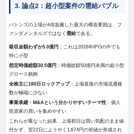
3. 論点2：超小型案件の需給バブル
バトンズの上場が4倍急騰した最大の構造要因は、フ
ァンダメンタルズではなく
需給
である。
吸収金額わずか5.0億円
：これは2026年IPOの中でも
特に小型
想定時価総額30.5億円
：時価総額50億円未満の超小型
グロース銘柄
全株主に180日ロックアップ
：上場直後の市場流通株
数が極端に少ない
事業承継・M&Aという分かりやすいテーマ性
：個人
投資家の買いを集めやすい
これらが重なった結果、上場初日は買い気配のまま値
付かず、翌22日にようやく1,674円の初値が形成され