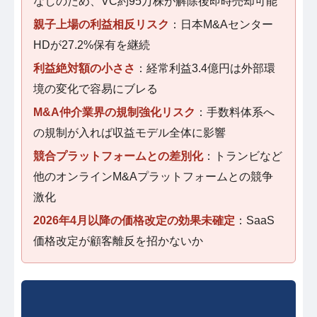
なしのため、VC約95万株が解除後即時売却可能
親子上場の利益相反リスク
：日本M&Aセンター
HDが27.2%保有を継続
利益絶対額の小ささ
：経常利益3.4億円は外部環
境の変化で容易にブレる
M&A仲介業界の規制強化リスク
：手数料体系へ
の規制が入れば収益モデル全体に影響
競合プラットフォームとの差別化
：トランビなど
他のオンラインM&Aプラットフォームとの競争
激化
2026年4月以降の価格改定の効果未確定
：SaaS
価格改定が顧客離反を招かないか