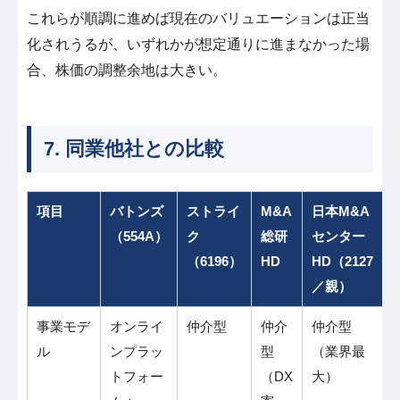
これらが順調に進めば現在のバリュエーションは正当
化されうるが、いずれかが想定通りに進まなかった場
合、株価の調整余地は大きい。
7. 同業他社との比較
項目
バトンズ
ストライ
M&A
日本M&A
（554A）
ク
総研
センター
（6196）
HD
HD（2127
／親）
事業モデ
オンライ
仲介型
仲介
仲介型
ル
ンプラッ
型
（業界最
トフォー
（DX
大）