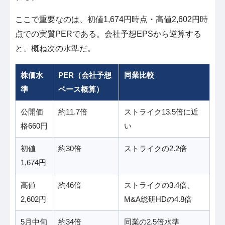
ここで重要なのは、初値1,674円時点・高値2,602円時
点での実質PERである。会社予想EPSから逆算する
と、概ね次の水準だ。
株価水
PER（会社予想
同業比較
準
ベース概算）
公開価
約11.7倍
ストライク13.5倍に近
格660円
い
初値
約30倍
ストライクの2.2倍
1,674円
高値
約46倍
ストライクの3.4倍、
2,602円
M&A総研HDの4.8倍
5月中旬
約34倍
同業の2.5倍水準