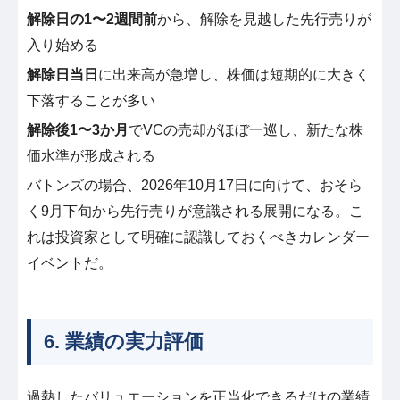
解除日の1〜2週間前
から、解除を見越した先行売りが
入り始める
解除日当日
に出来高が急増し、株価は短期的に大きく
下落することが多い
解除後1〜3か月
でVCの売却がほぼ一巡し、新たな株
価水準が形成される
バトンズの場合、2026年10月17日に向けて、おそら
く9月下旬から先行売りが意識される展開になる。こ
れは投資家として明確に認識しておくべきカレンダー
イベントだ。
6. 業績の実力評価
過熱したバリュエーションを正当化できるだけの業績