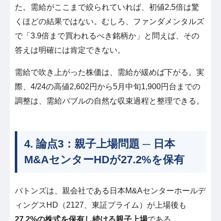
た。需給がここまで絞られていれば、初値2.5倍は驚
くほどの結果ではない。むしろ、ファンダメンタルズ
で「3.9倍まで買われるべき銘柄か」と問えば、その
答えは明確には肯定できない。
需給で吹き上がった株価は、需給が緩めば下がる。実
際、4/24の高値2,602円から5月中旬1,900円台までの
調整は、需給バブルの自然な収束過程と整理できる。
4. 論点3：親子上場問題 ─ 日本
M&AセンターHDが27.2%を保有
バトンズは、親会社である日本M&Aセンターホールデ
ィングスHD（2127、東証プライム）が上場後も
27.2%の株式を保有し続ける親子上場
である。