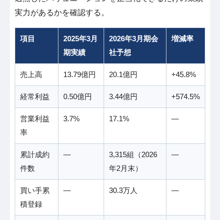
実力があるかを確認する。
項目
2025年3月
2026年3月期会
増減率
期実績
社予想
売上高
13.79億円
20.1億円
+45.8%
経常利益
0.50億円
3.44億円
+574.5%
営業利益
3.7%
17.1%
―
率
累計成約
―
3,315組（2026
―
件数
年2月末）
買い手累
―
30.3万人
―
積登録