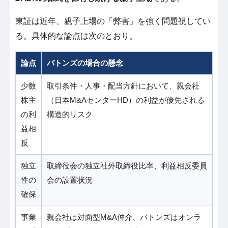
東証は近年、親子上場の「弊害」を強く問題視してい
る。具体的な論点は次のとおり。
論点
バトンズの場合の懸念
少数
取引条件・人事・配当方針において、親会社
株主
（日本M&AセンターHD）の利益が優先される
の利
構造的リスク
益相
反
独立
取締役会の独立社外取締役比率、利益相反委員
性の
会の設置状況
確保
事業
親会社は対面型M&A仲介、バトンズはオンラ