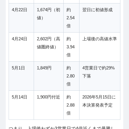
4月22日
1,674円（初
約
翌日に初値形成
値）
2.54
倍
4月24日
2,602円（高
約
上場後の高値水準
値圏終値）
3.94
倍
5月1日
1,849円
約
4営業日で約29%
2.80
下落
倍
5月14日
1,900円付近
約
2026年5月15日に
2.88
本決算発表予定
倍
つまり、上場後わずか3営業日で4倍近くまで暴騰し、