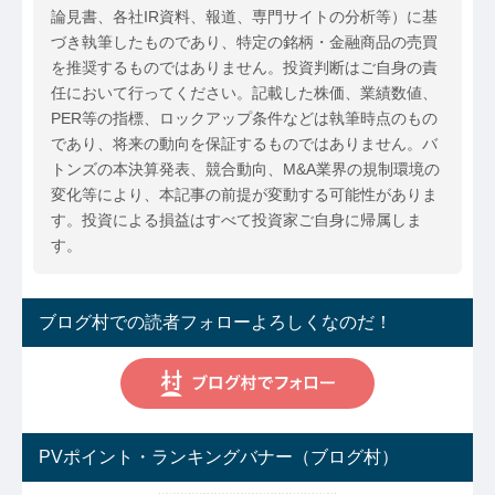
論見書、各社IR資料、報道、専門サイトの分析等）に基
づき執筆したものであり、特定の銘柄・金融商品の売買
を推奨するものではありません。投資判断はご自身の責
任において行ってください。記載した株価、業績数値、
PER等の指標、ロックアップ条件などは執筆時点のもの
であり、将来の動向を保証するものではありません。バ
トンズの本決算発表、競合動向、M&A業界の規制環境の
変化等により、本記事の前提が変動する可能性がありま
す。投資による損益はすべて投資家ご自身に帰属しま
す。
ブログ村での読者フォローよろしくなのだ！
PVポイント・ランキングバナー（ブログ村）