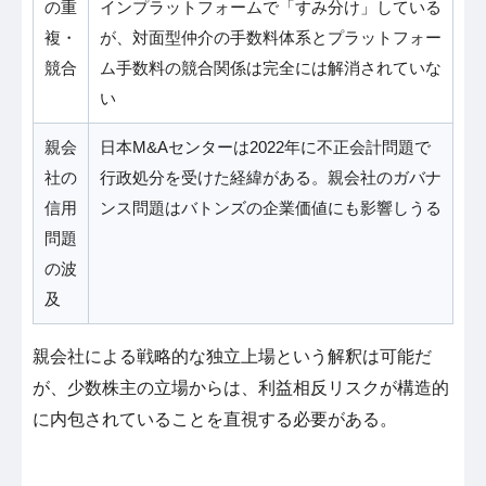
の重
インプラットフォームで「すみ分け」している
複・
が、対面型仲介の手数料体系とプラットフォー
競合
ム手数料の競合関係は完全には解消されていな
い
親会
日本M&Aセンターは2022年に不正会計問題で
社の
行政処分を受けた経緯がある。親会社のガバナ
信用
ンス問題はバトンズの企業価値にも影響しうる
問題
の波
及
親会社による戦略的な独立上場という解釈は可能だ
が、少数株主の立場からは、利益相反リスクが構造的
に内包されていることを直視する必要がある。