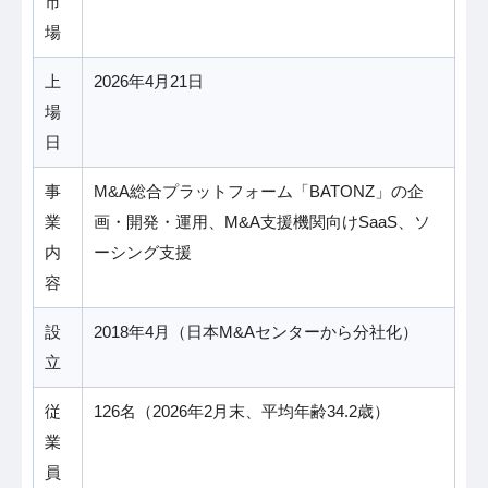
市
場
上
2026年4月21日
場
日
事
M&A総合プラットフォーム「BATONZ」の企
業
画・開発・運用、M&A支援機関向けSaaS、ソ
内
ーシング支援
容
設
2018年4月（日本M&Aセンターから分社化）
立
従
126名（2026年2月末、平均年齢34.2歳）
業
員