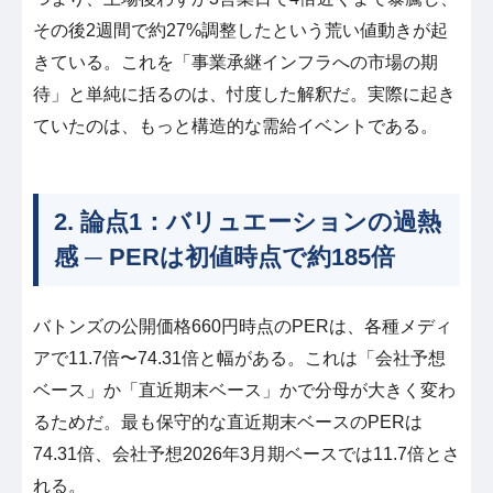
その後2週間で約27%調整したという荒い値動きが起
きている。これを「事業承継インフラへの市場の期
待」と単純に括るのは、忖度した解釈だ。実際に起き
ていたのは、もっと構造的な需給イベントである。
2. 論点1：バリュエーションの過熱
感 ─ PERは初値時点で約185倍
バトンズの公開価格660円時点のPERは、各種メディ
アで11.7倍〜74.31倍と幅がある。これは「会社予想
ベース」か「直近期末ベース」かで分母が大きく変わ
るためだ。最も保守的な直近期末ベースのPERは
74.31倍、会社予想2026年3月期ベースでは11.7倍とさ
れる。