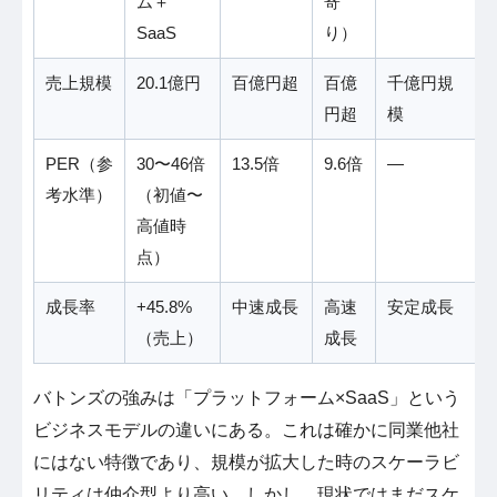
ム＋
寄
SaaS
り）
売上規模
20.1億円
百億円超
百億
千億円規
円超
模
PER（参
30〜46倍
13.5倍
9.6倍
―
考水準）
（初値〜
高値時
点）
成長率
+45.8%
中速成長
高速
安定成長
（売上）
成長
バトンズの強みは「プラットフォーム×SaaS」という
ビジネスモデルの違いにある。これは確かに同業他社
にはない特徴であり、規模が拡大した時のスケーラビ
リティは仲介型より高い。しかし、現状ではまだスケ