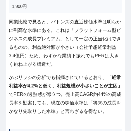
1,900円
同業比較で見ると、バトンズの直近株価水準は明らか
に割高な水準にある。これは「プラットフォーム型ビ
ジネスの成長プレミアム」として一定の正当化はでき
るものの、利益絶対額が小さい（会社予想経常利益
3.4億円）ため、わずかな業績下振れでもPERは大き
く跳ね上がる構造だ。
かぶリッジの分析でも指摘されているとおり、
「経常
利益率が4.2%と低く、利益規模が小さいことが主因」
でPERの過熱感が際立つ。売上高CAGR約44%の高成
長率を勘案しても、現在の株価水準は「将来の成長を
かなり先取りした水準」と言わざるを得ない。