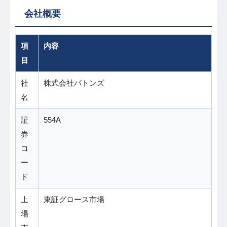
会社概要
項
内容
目
社
株式会社バトンズ
名
証
554A
券
コ
ー
ド
上
東証グロース市場
場