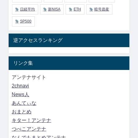
日経平均
新NISA
ETH
暗号資産
SP500
逆アクセスランキング
リンク集
アンテナサイト
2chnavi
News人
あんてぃな
おまとめ
キター！アンテナ
つべこアンテナ
なんでもまとめアンテナ