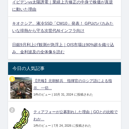
イビデンvs太陽誘電｜業績上方修正の中身で株価が真逆
に動いた理由
キオクシア、液冷SSD「CM10」発表！ GPUのバカみた
いな排熱から守る次世代AIインフラ向け
日銀9月利上げ観測が急浮上｜OIS市場は90%超を織り込
み、金利波及の全体像を読む
今日の人気記事
【悲報】北朝鮮兵 指揮官のロシア語による指
示、一切...
1件のビュー
|
10月 31, 2024 に投稿された
ティアフォーが公募割れした理由｜GOとの比較で
わか...
1件のビュー
|
7月 24, 2026 に投稿された