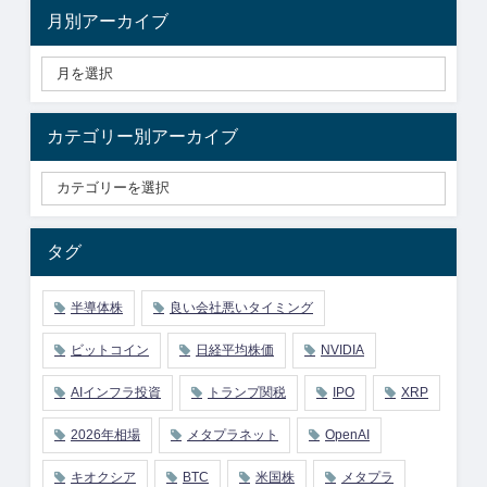
月別アーカイブ
カテゴリー別アーカイブ
タグ
半導体株
良い会社悪いタイミング
ビットコイン
日経平均株価
NVIDIA
AIインフラ投資
トランプ関税
IPO
XRP
2026年相場
メタプラネット
OpenAI
キオクシア
BTC
米国株
メタプラ