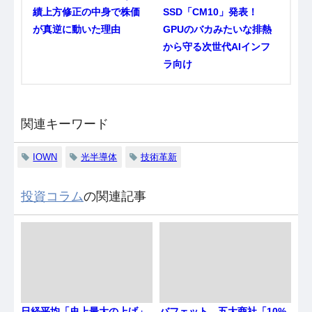
績上方修正の中身で株価
SSD「CM10」発表！
が真逆に動いた理由
GPUのバカみたいな排熱
から守る次世代AIインフ
ラ向け
関連キーワード
IOWN
光半導体
技術革新
投資コラム
の関連記事
日経平均「史上最大の上げ」
バフェット、五大商社「10%