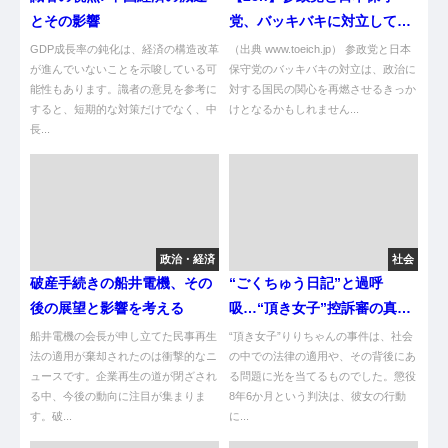
とその影響
党、バッキバキに対立してい
た… [271912485]
GDP成長率の鈍化は、経済の構造改革
（出典 www.toeich.jp） 参政党と日本
が進んでいないことを示唆している可
保守党のバッキバキの対立は、政治に
能性もあります。識者の意見を参考に
対する国民の関心を再燃させるきっか
すると、短期的な対策だけでなく、中
けとなるかもしれません...
長...
政治・経済
社会
破産手続きの船井電機、その
“ごくちゅう日記”と過呼
後の展望と影響を考える
吸…“頂き女子”控訴審の真実
と涙の証言
船井電機の会長が申し立てた民事再生
“頂き女子”りりちゃんの事件は、社会
法の適用が棄却されたのは衝撃的なニ
の中での法律の適用や、その背後にあ
ュースです。企業再生の道が閉ざされ
る問題に光を当てるものでした。懲役
る中、今後の動向に注目が集まりま
8年6か月という判決は、彼女の行動
す。破...
に...