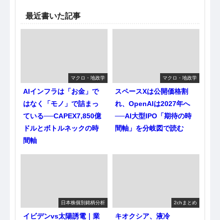
最近書いた記事
マクロ・地政学
マクロ・地政学
AIインフラは「お金」で
スペースXは公開価格割
はなく「モノ」で詰まっ
れ、OpenAIは2027年へ
ている──CAPEX7,850億
──AI大型IPO「期待の時
ドルとボトルネックの時
間軸」を分岐図で読む
間軸
日本株個別銘柄分析
2chまとめ
イビデンvs太陽誘電｜業
キオクシア、液冷