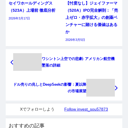
セイワホールディングス
【忖度なし】ジェイファーマ
（523A）上場前 徹底分析
（520A）IPO完全解剖：「売
上ゼロ・赤字拡大」の創薬ベ
2026年3月17日
ンチャーに賭ける価値はある
か
2026年3月5日
ワシントン上空での悲劇: アメリカン航空機
墜落の詳細
ドル売りの兆しとDeepSeekの影響：夏以降
の市場展望
Xでフォローしよう
Follow invest_sou57873
おすすめの記事