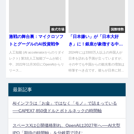
株式市場
国際情勢
激戦の舞台裏：マイクロソフ
「日本嫌い」が「日本大好
トとグーグルのAI投資戦争
き」に！銀座が象徴する中国
人の心変わり
人工知能 (AI acceleratorからのリダイ
2024年には3300万人以上の外国人が
レクト) 第3次人工知能ブームが続く
日本を訪れる予測が立っていますが、
中、2022年11月30日にOpenAIからリ
その中でも中国からの観光客の増加は
リース...
特筆すべき点です。彼らが日本に対...
最新記事
AIインフラは「お金」ではなく「モノ」で詰まっている
──CAPEX7,850億ドルとボトルネックの時間軸
スペースXは公開価格割れ、OpenAIは2027年へ──AI大型
IPO「期待の時間軸」を分岐図で読む