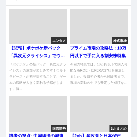
エンタメ
株式市場
【悲報】ポケポケ新パック
プライム市場の攻略法：10万
「異次元クライシス」でウル
円以下で手に入る割安株特集
トラビーストが暴れ回るやん
『ポケポケ』の新パック「異次元クラ
今回の特集では、10万円以下で購入可
け…
イシス」の追加が楽しみです！ウルト
能な高ROE・低PERの27社を厳選し
ラビーストが初登場することで、ゲー
ました。投資初心者から経験者まで、
ムの戦略が大きく変わる予感がしま
市場の変動の中でも安定した成績を...
す。特...
国際情勢
2chまとめ
識者の視点: 中国経済の減速
【2ch】参政党と日本保守