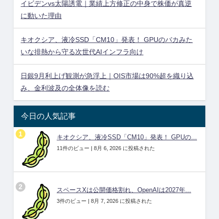
イビデンvs太陽誘電｜業績上方修正の中身で株価が真逆
に動いた理由
キオクシア、液冷SSD「CM10」発表！ GPUのバカみた
いな排熱から守る次世代AIインフラ向け
日銀9月利上げ観測が急浮上｜OIS市場は90%超を織り込
み、金利波及の全体像を読む
今日の人気記事
キオクシア、液冷SSD「CM10」発表！ GPUの...
11件のビュー
|
8月 6, 2026 に投稿された
スペースXは公開価格割れ、OpenAIは2027年...
3件のビュー
|
8月 7, 2026 に投稿された