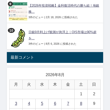
【2026年投資戦略】金利復活時代の勝ち組！地銀
株...
3件のビュー
|
2月 18, 2026 に投稿された
日銀9月利上げ観測が急浮上｜OIS市場は90%超
を...
3件のビュー
|
8月 6, 2026 に投稿された
最新コメント
2026年8月
月
火
水
木
金
土
日
1
2
3
4
5
6
7
8
9