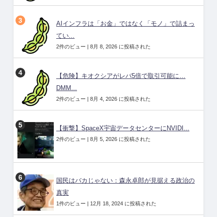
AIインフラは「お金」ではなく「モノ」で詰まっ
てい...
2件のビュー
|
8月 8, 2026 に投稿された
【危険】キオクシアがレバ5倍で取引可能に…
DMM...
2件のビュー
|
8月 4, 2026 に投稿された
【衝撃】SpaceX宇宙データセンターにNVIDI...
2件のビュー
|
8月 5, 2026 に投稿された
国民はバカじゃない：森永卓郎が見据える政治の
真実
1件のビュー
|
12月 18, 2024 に投稿された