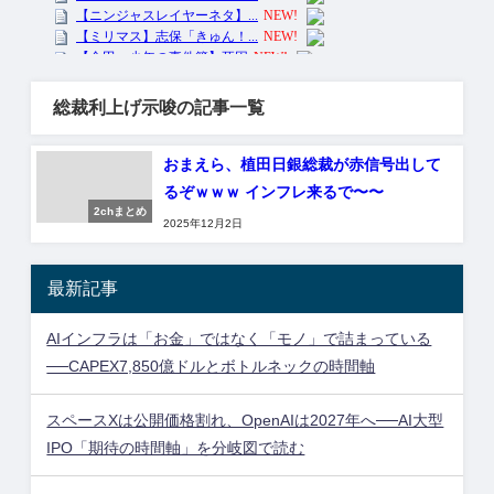
総裁利上げ示唆の記事一覧
おまえら、植田日銀総裁が赤信号出して
るぞｗｗｗ インフレ来るで〜〜
2chまとめ
2025年12月2日
最新記事
AIインフラは「お金」ではなく「モノ」で詰まっている
──CAPEX7,850億ドルとボトルネックの時間軸
スペースXは公開価格割れ、OpenAIは2027年へ──AI大型
IPO「期待の時間軸」を分岐図で読む