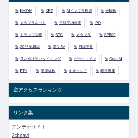
NVIDIA
XRP
AIインフラ投資
米国株
メタプラネット
日経平均株価
IPO
トランプ関税
BTC
メタプラ
SP500
2026年相場
新NISA
日経平均
良い会社悪いタイミング
ビットコイン
OpenAI
ETH
半導体株
キオクシア
暗号資産
逆アクセスランキング
リンク集
アンテナサイト
2chnavi