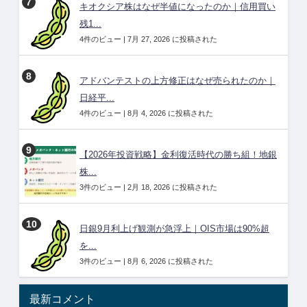
キオクシア株はなぜ半値になったのか｜信用買い
残1...
4件のビュー
|
7月 27, 2026 に投稿された
アドバンテストの上方修正はなぜ売られたのか｜
日経平...
4件のビュー
|
8月 4, 2026 に投稿された
【2026年投資戦略】金利復活時代の勝ち組！地銀
株...
3件のビュー
|
2月 18, 2026 に投稿された
日銀9月利上げ観測が急浮上｜OIS市場は90%超
を...
3件のビュー
|
8月 6, 2026 に投稿された
最新コメント