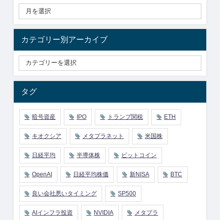
カテゴリー別アーカイブ
タグ
暗号資産
IPO
トランプ関税
ETH
キオクシア
メタプラネット
米国株
日経平均
半導体株
ビットコイン
OpenAI
日経平均株価
新NISA
BTC
良い会社悪いタイミング
SP500
AIインフラ投資
NVIDIA
メタプラ