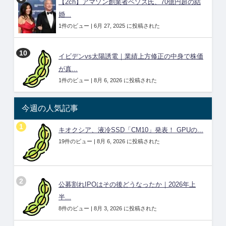
【2ch】アマゾン創業者ベゾス氏、70億円超の結
婚...
1件のビュー
|
6月 27, 2025 に投稿された
イビデンvs太陽誘電｜業績上方修正の中身で株価
が真...
1件のビュー
|
8月 6, 2026 に投稿された
今週の人気記事
キオクシア、液冷SSD「CM10」発表！ GPUの...
19件のビュー
|
8月 6, 2026 に投稿された
公募割れIPOはその後どうなったか｜2026年上
半...
8件のビュー
|
8月 3, 2026 に投稿された