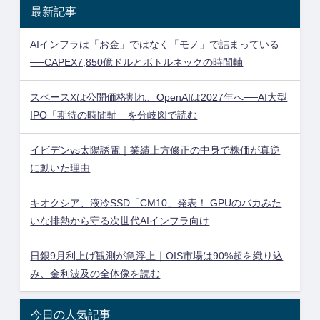
最新記事
AIインフラは「お金」ではなく「モノ」で詰まっている
──CAPEX7,850億ドルとボトルネックの時間軸
スペースXは公開価格割れ、OpenAIは2027年へ──AI大型
IPO「期待の時間軸」を分岐図で読む
イビデンvs太陽誘電｜業績上方修正の中身で株価が真逆
に動いた理由
キオクシア、液冷SSD「CM10」発表！ GPUのバカみた
いな排熱から守る次世代AIインフラ向け
日銀9月利上げ観測が急浮上｜OIS市場は90%超を織り込
み、金利波及の全体像を読む
今日の人気記事