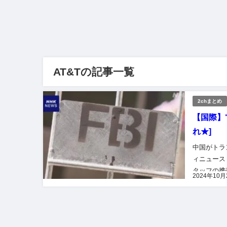
AT&Tの記事一覧
2chまとめ
【国際】
れ★]
中国がトラ
ィニュース
タッフの携
2024年10月
合同会社ロ