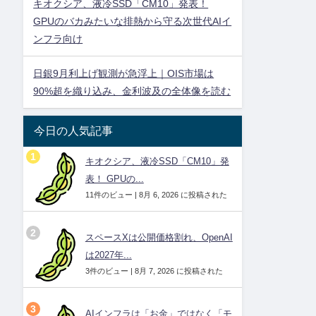
キオクシア、液冷SSD「CM10」発表！
GPUのバカみたいな排熱から守る次世代AIイ
ンフラ向け
日銀9月利上げ観測が急浮上｜OIS市場は
90%超を織り込み、金利波及の全体像を読む
今日の人気記事
キオクシア、液冷SSD「CM10」発
表！ GPUの...
11件のビュー
|
8月 6, 2026 に投稿された
スペースXは公開価格割れ、OpenAI
は2027年...
3件のビュー
|
8月 7, 2026 に投稿された
AIインフラは「お金」ではなく「モ