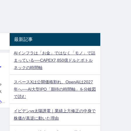
最新記事
AIインフラは「お金」ではなく「モノ」で詰
まっている──CAPEX7,850億ドルとボトル
ネックの時間軸
ぐ
スペースXは公開価格割れ、OpenAIは2027
テ
年へ──AI大型IPO「期待の時間軸」を分岐図
ス
で読む
：
投資ネタ集めておいたのだ！管理人
イビデンvs太陽誘電｜業績上方修正の中身で
株価が真逆に動いた理由