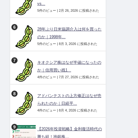
vs...
5件のビュー
|
2月 26, 2026 に投稿された
28年ぶり日米協調介入は何を買った
のか｜1998年...
5件のビュー
|
8月 3, 2026 に投稿された
キオクシア株はなぜ半値になったの
か｜信用買い残1...
4件のビュー
|
7月 27, 2026 に投稿された
アドバンテストの上方修正はなぜ売
られたのか｜日経平...
4件のビュー
|
8月 4, 2026 に投稿された
【2026年投資戦略】金利復活時代の
勝ち組！地銀株...