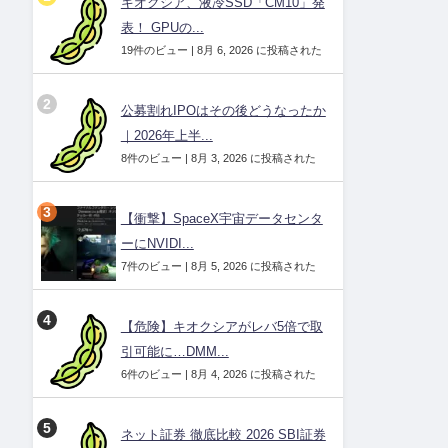
キオクシア、液冷SSD「CM10」発
表！ GPUの...
19件のビュー
|
8月 6, 2026 に投稿された
公募割れIPOはその後どうなったか
｜2026年上半...
8件のビュー
|
8月 3, 2026 に投稿された
【衝撃】SpaceX宇宙データセンタ
ーにNVIDI...
7件のビュー
|
8月 5, 2026 に投稿された
【危険】キオクシアがレバ5倍で取
引可能に…DMM...
6件のビュー
|
8月 4, 2026 に投稿された
ネット証券 徹底比較 2026 SBI証券