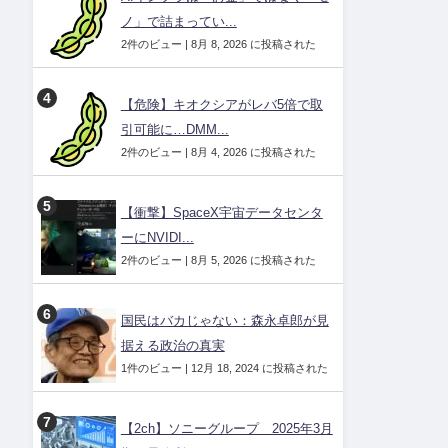
ノ」で詰まってい...
2件のビュー
|
8月 8, 2026 に投稿された
【危険】キオクシアがレバ5倍で取
引可能に…DMM...
2件のビュー
|
8月 4, 2026 に投稿された
【衝撃】SpaceX宇宙データセンタ
ーにNVIDI...
2件のビュー
|
8月 5, 2026 に投稿された
国民はバカじゃない：森永卓郎が見
据える政治の真実
1件のビュー
|
12月 18, 2024 に投稿された
【2ch】ソニーグループ 2025年3月