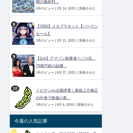
期の最終利...
1件のビュー
|
2月 14, 2025 に投稿された
【3350】メタプラネット【バーゲン
セール】
1件のビュー
|
3月 21, 2025 に投稿された
【2ch】アマゾン創業者ベゾス氏、
70億円超の結婚...
1件のビュー
|
6月 27, 2025 に投稿された
イビデンvs太陽誘電｜業績上方修正
の中身で株価が真...
1件のビュー
|
8月 6, 2026 に投稿された
今週の人気記事