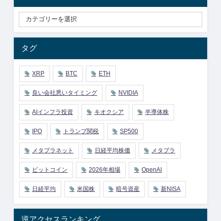
タグ
XRP
BTC
ETH
良い会社悪いタイミング
NVIDIA
AIインフラ投資
キオクシア
半導体株
IPO
トランプ関税
SP500
メタプラネット
日経平均株価
メタプラ
ビットコイン
2026年相場
OpenAI
日経平均
米国株
暗号資産
新NISA
逆アクセスランキング