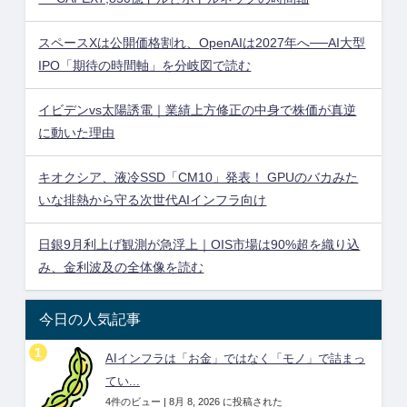
スペースXは公開価格割れ、OpenAIは2027年へ──AI大型
IPO「期待の時間軸」を分岐図で読む
イビデンvs太陽誘電｜業績上方修正の中身で株価が真逆
に動いた理由
キオクシア、液冷SSD「CM10」発表！ GPUのバカみた
いな排熱から守る次世代AIインフラ向け
日銀9月利上げ観測が急浮上｜OIS市場は90%超を織り込
み、金利波及の全体像を読む
今日の人気記事
AIインフラは「お金」ではなく「モノ」で詰まっ
てい...
4件のビュー
|
8月 8, 2026 に投稿された