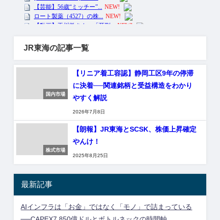
JR東海の記事一覧
【リニア着工容認】静岡工区9年の停滞
に決着──関連銘柄と受益構造をわかり
国内市場
やすく解説
2026年7月8日
【朗報】JR東海とSCSK、株価上昇確定
やんけ！
株式市場
2025年8月25日
最新記事
AIインフラは「お金」ではなく「モノ」で詰まっている
──CAPEX7,850億ドルとボトルネックの時間軸