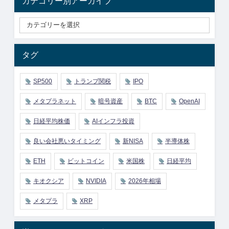
カテゴリー別アーカイブ
タグ
SP500
トランプ関税
IPO
メタプラネット
暗号資産
BTC
OpenAI
日経平均株価
AIインフラ投資
良い会社悪いタイミング
新NISA
半導体株
ETH
ビットコイン
米国株
日経平均
キオクシア
NVIDIA
2026年相場
メタプラ
XRP