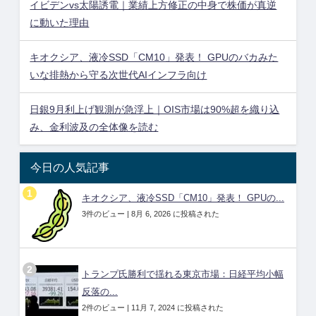
イビデンvs太陽誘電｜業績上方修正の中身で株価が真逆
に動いた理由
キオクシア、液冷SSD「CM10」発表！ GPUのバカみた
いな排熱から守る次世代AIインフラ向け
日銀9月利上げ観測が急浮上｜OIS市場は90%超を織り込
み、金利波及の全体像を読む
今日の人気記事
キオクシア、液冷SSD「CM10」発表！ GPUの...
3件のビュー
|
8月 6, 2026 に投稿された
トランプ氏勝利で揺れる東京市場：日経平均小幅
反落の...
2件のビュー
|
11月 7, 2024 に投稿された