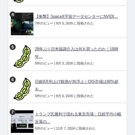
【衝撃】SpaceX宇宙データセンターにNVIDI...
7件のビュー
|
8月 5, 2026 に投稿された
28年ぶり日米協調介入は何を買ったのか｜1998
年...
5件のビュー
|
8月 3, 2026 に投稿された
日銀9月利上げ観測が急浮上｜OIS市場は90%超
を...
5件のビュー
|
8月 6, 2026 に投稿された
トランプ氏勝利で揺れる東京市場：日経平均小幅
反落の...
5件のビュー
|
11月 7, 2024 に投稿された