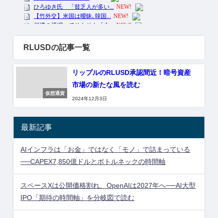
RLUSDの記事一覧
リップルのRLUSD承認間近！暗号資産
市場の新たな風を読む
仮想通貨
2024年12月3日
最新記事
AIインフラは「お金」ではなく「モノ」で詰まっている
──CAPEX7,850億ドルとボトルネックの時間軸
スペースXは公開価格割れ、OpenAIは2027年へ──AI大型
IPO「期待の時間軸」を分岐図で読む