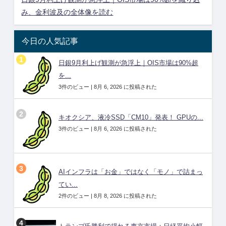
み、金利波及の全体像を読む
今日の人気記事
日銀9月利上げ観測が急浮上｜OIS市場は90%超
を...
3件のビュー
|
8月 6, 2026 に投稿された
キオクシア、液冷SSD「CM10」発表！ GPUの...
3件のビュー
|
8月 6, 2026 に投稿された
AIインフラは「お金」ではなく「モノ」で詰まっ
てい...
2件のビュー
|
8月 8, 2026 に投稿された