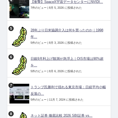
【衝撃】SpaceX宇宙データセンターにNVIDI...
7件のビュー
|
8月 5, 2026 に投稿された
28年ぶり日米協調介入は何を買ったのか｜1998
年...
5件のビュー
|
8月 3, 2026 に投稿された
日銀9月利上げ観測が急浮上｜OIS市場は90%超
を...
5件のビュー
|
8月 6, 2026 に投稿された
トランプ氏勝利で揺れる東京市場：日経平均小幅
反落の...
5件のビュー
|
11月 7, 2024 に投稿された
ネット証券 徹底比較 2026 SBI証券 vs...