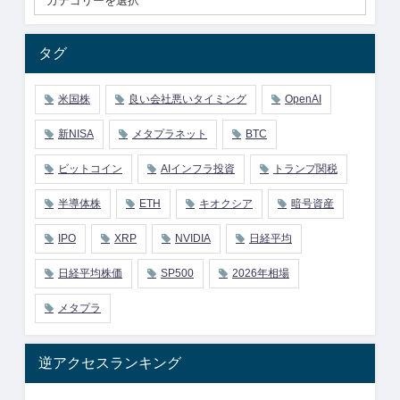
タグ
米国株
良い会社悪いタイミング
OpenAI
新NISA
メタプラネット
BTC
ビットコイン
AIインフラ投資
トランプ関税
半導体株
ETH
キオクシア
暗号資産
IPO
XRP
NVIDIA
日経平均
日経平均株価
SP500
2026年相場
メタプラ
逆アクセスランキング