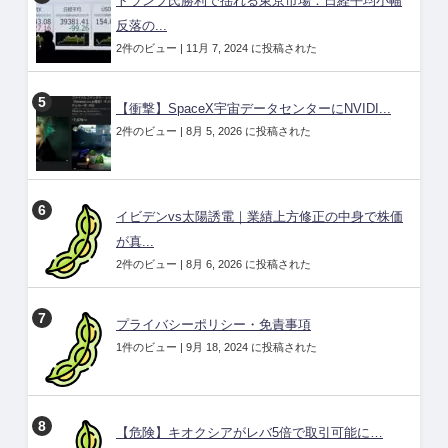
トランプ氏勝利で揺れる東京市場：日経平均小幅
反落の...
2件のビュー
|
11月 7, 2024 に投稿された
【衝撃】SpaceX宇宙データセンターにNVIDI...
2件のビュー
|
8月 5, 2026 に投稿された
イビデンvs太陽誘電｜業績上方修正の中身で株価
が真...
2件のビュー
|
8月 6, 2026 に投稿された
プライバシーポリシー・免責事項
1件のビュー
|
9月 18, 2024 に投稿された
【危険】キオクシアがレバ5倍で取引可能に…