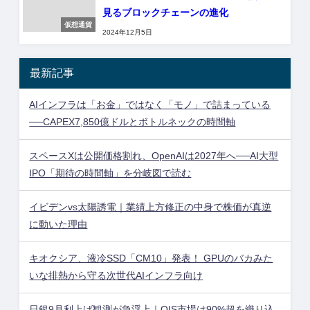
見るブロックチェーンの進化
仮想通貨
2024年12月5日
最新記事
AIインフラは「お金」ではなく「モノ」で詰まっている
──CAPEX7,850億ドルとボトルネックの時間軸
スペースXは公開価格割れ、OpenAIは2027年へ──AI大型
IPO「期待の時間軸」を分岐図で読む
イビデンvs太陽誘電｜業績上方修正の中身で株価が真逆
に動いた理由
キオクシア、液冷SSD「CM10」発表！ GPUのバカみた
いな排熱から守る次世代AIインフラ向け
日銀9月利上げ観測が急浮上｜OIS市場は90%超を織り込