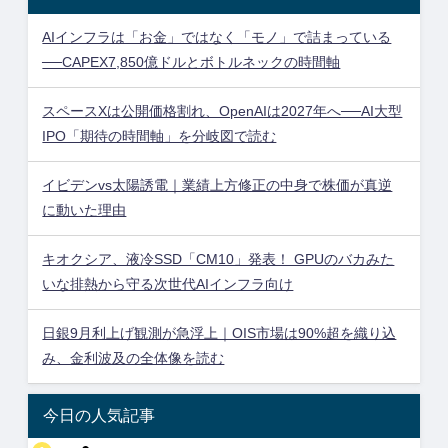
AIインフラは「お金」ではなく「モノ」で詰まっている
──CAPEX7,850億ドルとボトルネックの時間軸
スペースXは公開価格割れ、OpenAIは2027年へ──AI大型
IPO「期待の時間軸」を分岐図で読む
イビデンvs太陽誘電｜業績上方修正の中身で株価が真逆
に動いた理由
キオクシア、液冷SSD「CM10」発表！ GPUのバカみた
いな排熱から守る次世代AIインフラ向け
日銀9月利上げ観測が急浮上｜OIS市場は90%超を織り込
み、金利波及の全体像を読む
今日の人気記事