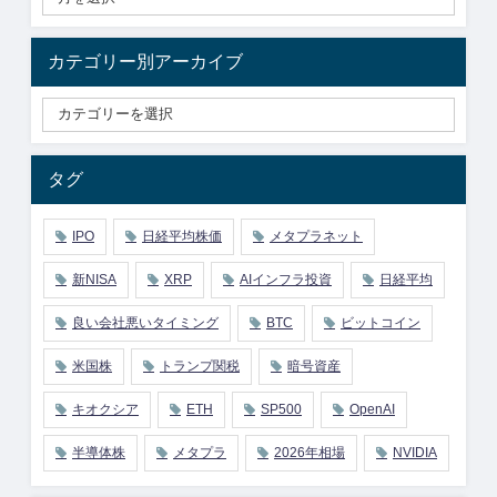
カテゴリー別アーカイブ
タグ
IPO
日経平均株価
メタプラネット
新NISA
XRP
AIインフラ投資
日経平均
良い会社悪いタイミング
BTC
ビットコイン
米国株
トランプ関税
暗号資産
キオクシア
ETH
SP500
OpenAI
半導体株
メタプラ
2026年相場
NVIDIA