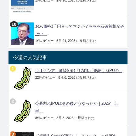
1件のビュー
|
2月 16, 2025 に投稿された
お米価格3千円台ってマジか？ｗｗｗ石破首相が炎
上中...
1件のビュー
|
5月 21, 2025 に投稿された
今週の人気記事
キオクシア、液冷SSD「CM10」発表！ GPUの...
22件のビュー
|
8月 6, 2026 に投稿された
公募割れIPOはその後どうなったか｜2026年上
半...
8件のビュー
|
8月 3, 2026 に投稿された