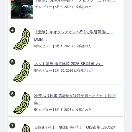
【衝撃】SpaceX宇宙データセンターにNVIDI...
7件のビュー
|
8月 5, 2026 に投稿された
【危険】キオクシアがレバ5倍で取引可能に…
DMM...
6件のビュー
|
8月 4, 2026 に投稿された
ネット証券 徹底比較 2026 SBI証券 vs...
5件のビュー
|
2月 26, 2026 に投稿された
28年ぶり日米協調介入は何を買ったのか｜1998
年...
5件のビュー
|
8月 3, 2026 に投稿された
日銀9月利上げ観測が急浮上｜OIS市場は90%超