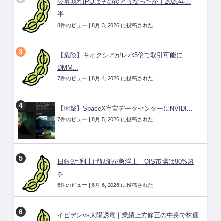
公募割れIPOはその後どうなったか｜2026年上
半...
8件のビュー
|
8月 3, 2026 に投稿された
【危険】キオクシアがレバ5倍で取引可能に…
DMM...
7件のビュー
|
8月 4, 2026 に投稿された
【衝撃】SpaceX宇宙データセンターにNVIDI...
7件のビュー
|
8月 5, 2026 に投稿された
日銀9月利上げ観測が急浮上｜OIS市場は90%超
を...
6件のビュー
|
8月 6, 2026 に投稿された
イビデンvs太陽誘電｜業績上方修正の中身で株価