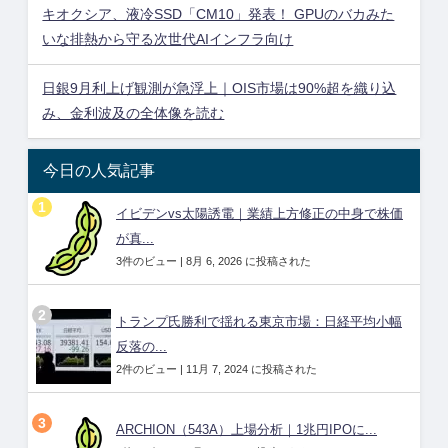
キオクシア、液冷SSD「CM10」発表！ GPUのバカみた
いな排熱から守る次世代AIインフラ向け
日銀9月利上げ観測が急浮上｜OIS市場は90%超を織り込
み、金利波及の全体像を読む
今日の人気記事
イビデンvs太陽誘電｜業績上方修正の中身で株価
が真...
3件のビュー
|
8月 6, 2026 に投稿された
トランプ氏勝利で揺れる東京市場：日経平均小幅
反落の...
2件のビュー
|
11月 7, 2024 に投稿された
ARCHION（543A）上場分析｜1兆円IPOに...