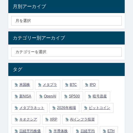
月別アーカイブ
カテゴリー別アーカイブ
タグ
米国株
メタプラ
BTC
IPO
新NISA
OpenAI
SP500
暗号資産
メタプラネット
2026年相場
ビットコイン
キオクシア
XRP
AIインフラ投資
日経平均株価
半導体株
日経平均
ETH