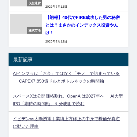
仮想通貨
2025年7月12日
【朗報】40代でFIRE成功した男の秘密
とは？まさかのインデックス投資やん
株式市場
け！
2025年7月12日
最新記事
AIインフラは「お金」ではなく「モノ」で詰まっている
──CAPEX7,850億ドルとボトルネックの時間軸
スペースXは公開価格割れ、OpenAIは2027年へ──AI大型
IPO「期待の時間軸」を分岐図で読む
イビデンvs太陽誘電｜業績上方修正の中身で株価が真逆
に動いた理由