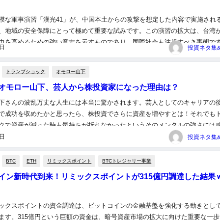
模な軍事演習「漢光41」が、中国本土からの攻撃を想定した内容で実施され
、地域の安全保障にとって極めて重要な試みです。この演習の拡大は、台湾
力を高めるための強い意志を示すものであり、国際社会も注視すべき事態で
9日
フル射撃から電子戦、そしてサイバー攻撃に至るまでの多様なシナリオ...
トランプショック
オモロー山下
オモロー山下、芸人から株投資家になった理由は？
下さんの波乱万丈な人生には本当に驚かされます。芸人としてのキャリアの
で成功を収めたかと思ったら、株投資でさらに資産を増やすとは！それでも
クで資産が減った時も気持ちが折れなかったというそのメンタルの強さには
ひこの経験から学ぶことの多い内容をお伝えしたいです。 ＜関連する...
9日
BTC
ETH
リミックスポイント
BTCトレジャリー事業
イン新時代到来！リミックスポイントが315億円調達した結果
ックスポイントの資金調達は、ビットコインの金融基盤を強化する動きとし
ます。315億円という巨額の資金は、暗号資産市場の拡大に向けた重要な一歩