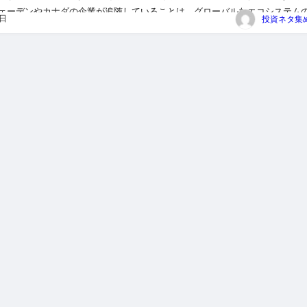
ェーデンやカナダの企業が追随していることは、グローバルなエコシステム
9日
て示しています。特に若い投資家層にとって、こうした動きはビット...