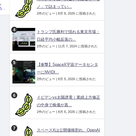
の一
ノ」で詰まってい...
投資ネタ集めておいたのだ！管理人
2件のビュー
|
8月 8, 2026 に投稿された
トランプ氏勝利で揺れる東京市場：
日経平均小幅反落の...
2件のビュー
|
11月 7, 2024 に投稿された
【衝撃】SpaceX宇宙データセンタ
ーにNVIDI...
2件のビュー
|
8月 5, 2026 に投稿された
イビデンvs太陽誘電｜業績上方修正
の中身で株価が真...
2件のビュー
|
8月 6, 2026 に投稿された
スペースXは公開価格割れ、OpenAI