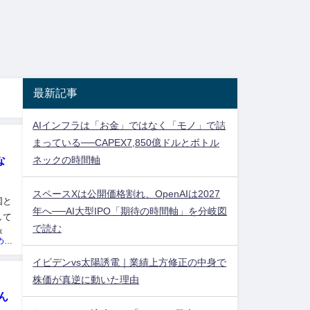
最新記事
AIインフラは「お金」ではなく「モノ」で詰
まっている──CAPEX7,850億ドルとボトル
ネックの時間軸
な
スペースXは公開価格割れ、OpenAIは2027
国と
年へ──AI大型IPO「期待の時間軸」を分岐図
して
で読む
率直
投資ネタ集めておいたのだ！管理人
イビデンvs太陽誘電｜業績上方修正の中身で
株価が真逆に動いた理由
ん