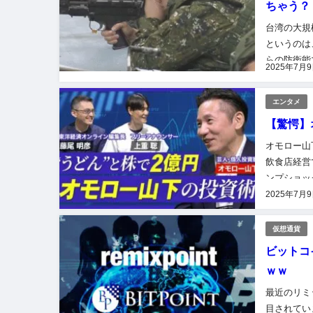
ちゃう？
台湾の大規
というのは
らの防衛能
2025年7月
特に、ライ
エンタメ
【驚愕】
オモロー山
飲食店経営
ンプショッ
します。ぜ
2025年7月
仮想通貨
ビットコ
ｗｗ
最近のリミ
目されてい