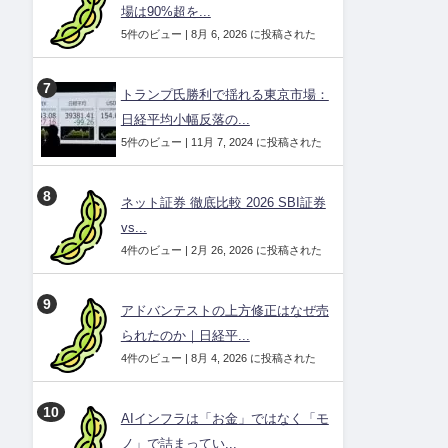
場は90%超を...
5件のビュー
|
8月 6, 2026 に投稿された
トランプ氏勝利で揺れる東京市場：
日経平均小幅反落の...
5件のビュー
|
11月 7, 2024 に投稿された
ネット証券 徹底比較 2026 SBI証券
vs...
4件のビュー
|
2月 26, 2026 に投稿された
アドバンテストの上方修正はなぜ売
られたのか｜日経平...
4件のビュー
|
8月 4, 2026 に投稿された
AIインフラは「お金」ではなく「モ
ノ」で詰まってい...