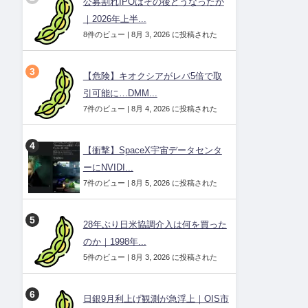
公募割れIPOはその後どうなったか
｜2026年上半...
8件のビュー
|
8月 3, 2026 に投稿された
【危険】キオクシアがレバ5倍で取
引可能に…DMM...
7件のビュー
|
8月 4, 2026 に投稿された
【衝撃】SpaceX宇宙データセンタ
ーにNVIDI...
7件のビュー
|
8月 5, 2026 に投稿された
28年ぶり日米協調介入は何を買った
のか｜1998年...
5件のビュー
|
8月 3, 2026 に投稿された
日銀9月利上げ観測が急浮上｜OIS市