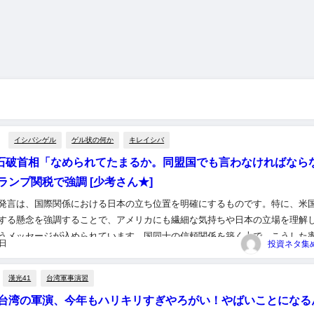
イシバシゲル
ゲル状の何か
キレイシバ
】石破首相「なめられてたまるか。同盟国でも言わなければなら
ランプ関税で強調 [少考さん★]
発言は、国際関係における日本の立ち位置を明確にするものです。特に、米
する懸念を強調することで、アメリカにも繊細な気持ちや日本の立場を理解
うメッセージが込められています。国同士の信頼関係を築く上で、こうした
9日
かせません。 （出典 石破首相「なめられてたまるか。同盟国でも言...
漢光41
台湾軍事演習
台湾の軍演、今年もハリキリすぎやろがい！やばいことになる