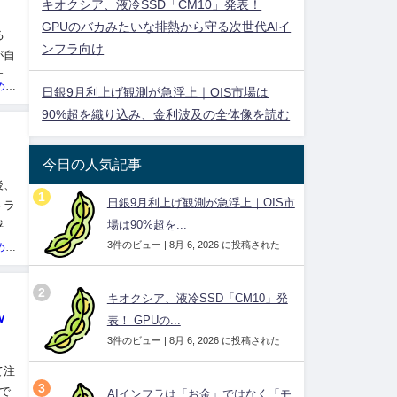
キオクシア、液冷SSD「CM10」発表！
GPUのバカみたいな排熱から守る次世代AIイ
る
ンフラ向け
が自
す。
投資ネタ集めておいたのだ！管理人
日銀9月利上げ観測が急浮上｜OIS市場は
90%超を織り込み、金利波及の全体像を読む
今日の人気記事
後、
日銀9月利上げ観測が急浮上｜OIS市
トラ
感服
場は90%超を...
3件のビュー
|
8月 6, 2026 に投稿された
投資ネタ集めておいたのだ！管理人
キオクシア、液冷SSD「CM10」発
ｗ
表！ GPUの...
3件のビュー
|
8月 6, 2026 に投稿された
て注
で
AIインフラは「お金」ではなく「モ