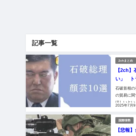
記事一覧
2chまとめ
【2ch
い」 ト
石破首相の
の貿易に関
ほしいとい
2025年7月
な対話は欠
国際情勢
【悲報】