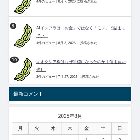
4件のビュー
|
8月 7, 2026 に投稿された
AIインフラは「お金」ではなく「モノ」で詰まっ
てい...
4件のビュー
|
8月 8, 2026 に投稿された
キオクシア株はなぜ半値になったのか｜信用買い
残1...
3件のビュー
|
7月 27, 2026 に投稿された
最新コメント
2025年8月
月
火
水
木
金
土
日