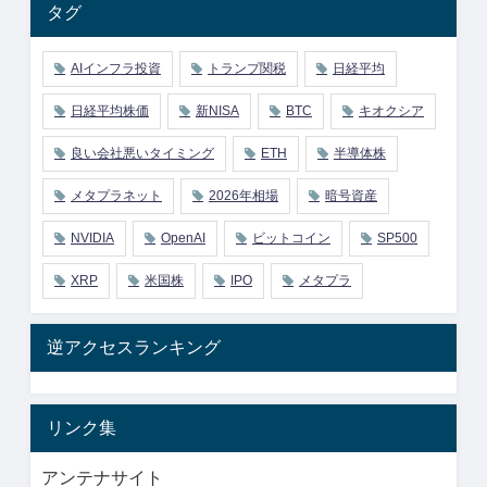
タグ
AIインフラ投資
トランプ関税
日経平均
日経平均株価
新NISA
BTC
キオクシア
良い会社悪いタイミング
ETH
半導体株
メタプラネット
2026年相場
暗号資産
NVIDIA
OpenAI
ビットコイン
SP500
XRP
米国株
IPO
メタプラ
逆アクセスランキング
リンク集
アンテナサイト