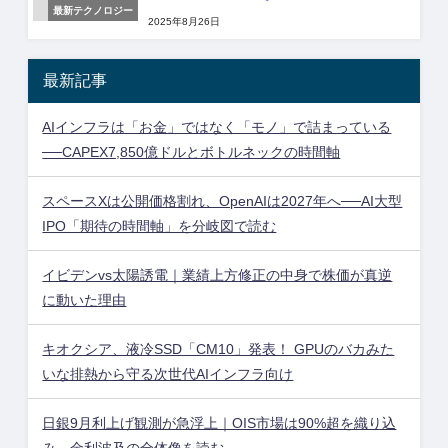
最新テクノロジー
2025年8月26日
最新記事
AIインフラは「お金」ではなく「モノ」で詰まっている
──CAPEX7,850億ドルとボトルネックの時間軸
スペースXは公開価格割れ、OpenAIは2027年へ──AI大型
IPO「期待の時間軸」を分岐図で読む
イビデンvs太陽誘電｜業績上方修正の中身で株価が真逆
に動いた理由
キオクシア、液冷SSD「CM10」発表！ GPUのバカみた
いな排熱から守る次世代AIインフラ向け
日銀9月利上げ観測が急浮上｜OIS市場は90%超を織り込
み、金利波及の全体像を読む