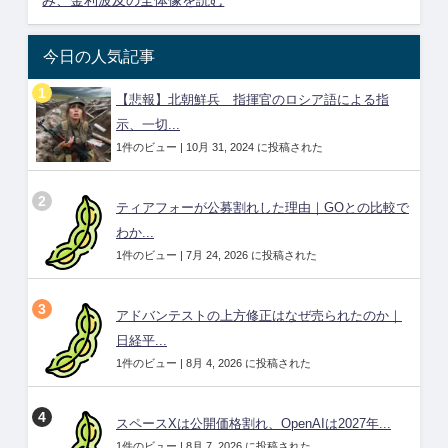
今日の人気記事
【悲報】北朝鮮兵 指揮官のロシア語による指
示、一切...
1件のビュー
|
10月 31, 2024 に投稿された
ティアフォーが公募割れした理由｜GOとの比較で
わか...
1件のビュー
|
7月 24, 2026 に投稿された
アドバンテストの上方修正はなぜ売られたのか｜
日経平...
1件のビュー
|
8月 4, 2026 に投稿された
スペースXは公開価格割れ、OpenAIは2027年...
1件のビュー
|
8月 7, 2026 に投稿された