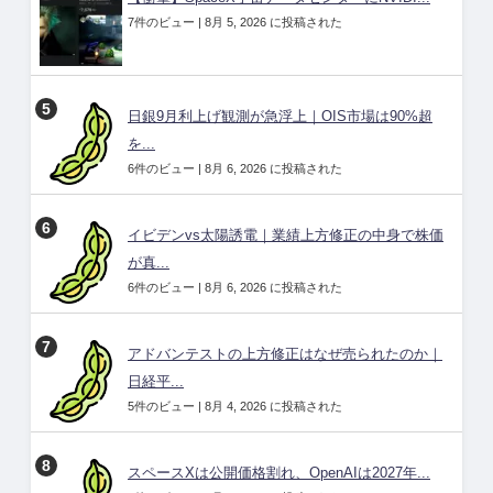
7件のビュー
|
8月 5, 2026 に投稿された
日銀9月利上げ観測が急浮上｜OIS市場は90%超
を...
6件のビュー
|
8月 6, 2026 に投稿された
イビデンvs太陽誘電｜業績上方修正の中身で株価
が真...
6件のビュー
|
8月 6, 2026 に投稿された
アドバンテストの上方修正はなぜ売られたのか｜
日経平...
5件のビュー
|
8月 4, 2026 に投稿された
スペースXは公開価格割れ、OpenAIは2027年...