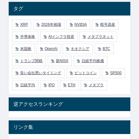
タグ
XRP
2026年相場
NVIDIA
暗号資産
半導体株
AIインフラ投資
メタプラネット
米国株
OpenAI
キオクシア
BTC
トランプ関税
新NISA
日経平均株価
良い会社悪いタイミング
ビットコイン
SP500
日経平均
IPO
ETH
メタプラ
逆アクセスランキング
リンク集