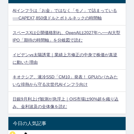
AIインフラは「お金」ではなく「モノ」で詰まっている
──CAPEX7,850億ドルとボトルネックの時間軸
スペースXは公開価格割れ、OpenAIは2027年へ──AI大型
IPO「期待の時間軸」を分岐図で読む
イビデンvs太陽誘電｜業績上方修正の中身で株価が真逆
に動いた理由
キオクシア、液冷SSD「CM10」発表！ GPUのバカみた
いな排熱から守る次世代AIインフラ向け
日銀9月利上げ観測が急浮上｜OIS市場は90%超を織り込
み、金利波及の全体像を読む
今日の人気記事