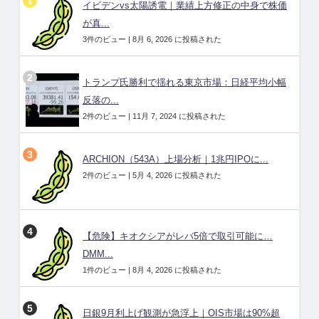
イビデンvs太陽誘電｜業績上方修正の中身で株価
が真...
3件のビュー
|
8月 6, 2026 に投稿された
トランプ氏勝利で揺れる東京市場：日経平均小幅
反落の...
2件のビュー
|
11月 7, 2024 に投稿された
ARCHION（543A）上場分析｜1兆円IPOに...
2件のビュー
|
5月 4, 2026 に投稿された
【危険】キオクシアがレバ5倍で取引可能に…
DMM...
1件のビュー
|
8月 4, 2026 に投稿された
日銀9月利上げ観測が急浮上｜OIS市場は90%超