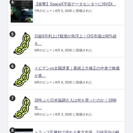
【衝撃】SpaceX宇宙データセンターにNVIDI...
7件のビュー
|
8月 5, 2026 に投稿された
日銀9月利上げ観測が急浮上｜OIS市場は90%超
を...
6件のビュー
|
8月 6, 2026 に投稿された
イビデンvs太陽誘電｜業績上方修正の中身で株価
が真...
6件のビュー
|
8月 6, 2026 に投稿された
28年ぶり日米協調介入は何を買ったのか｜1998
年...
5件のビュー
|
8月 3, 2026 に投稿された
トランプ氏勝利で揺れる東京市場：日経平均小幅