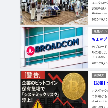
ユニクロが
実績を超え
費者のニー
後の販売戦略
2025年9月
最新テクノ
ちょｗブ
米ブロード
ルに達した
ます身近に
する記事＞
2025年9月
仮想通貨
【悲報】
ナスダック
て警鐘かも
性がありま
ます。企業
2025年9月