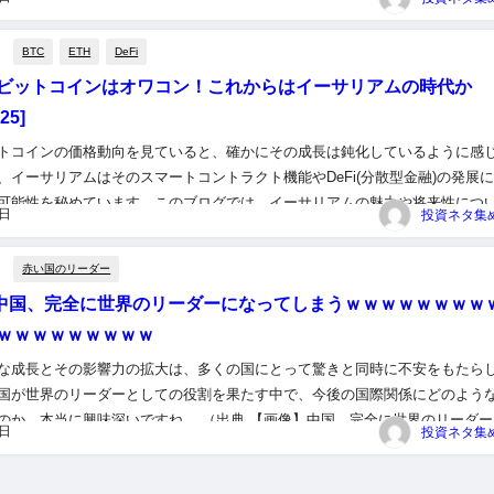
BTC
ETH
DeFi
ビットコインはオワコン！これからはイーサリアムの時代か
25]
トコインの価格動向を見ていると、確かにその成長は鈍化しているように感
、イーサリアムはそのスマートコントラクト機能やDeFi(分散型金融)の発展
可能性を秘めています。このブログでは、イーサリアムの魅力や将来性につ
5日
おり、投資家にとって非常に興味深い内容ですよね。 （出典 ...
赤い国のリーダー
】中国、完全に世界のリーダーになってしまうｗｗｗｗｗｗｗｗ
ｗｗｗｗｗｗｗｗｗ
な成長とその影響力の拡大は、多くの国にとって驚きと同時に不安をもたら
国が世界のリーダーとしての役割を果たす中で、今後の国際関係にどのよう
のか、本当に興味深いですね。 （出典 【画像】中国、完全に世界のリーダー
5日
うｗｗｗｗｗｗｗｗｗｗｗｗｗｗｗｗｗｗｗｗｗｗ） 1 以下、？...