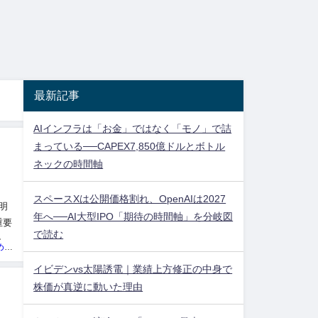
最新記事
AIインフラは「お金」ではなく「モノ」で詰
まっている──CAPEX7,850億ドルとボトル
ネックの時間軸
スペースXは公開価格割れ、OpenAIは2027
明
年へ──AI大型IPO「期待の時間軸」を分岐図
重要
で読む
うこ
投資ネタ集めておいたのだ！管理人
イビデンvs太陽誘電｜業績上方修正の中身で
株価が真逆に動いた理由