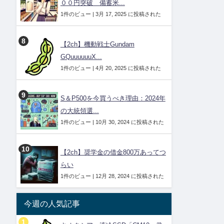
００円突破 備蓄米...
1件のビュー
|
3月 17, 2025 に投稿された
【2ch】機動戦士Gundam
GQuuuuuuX...
1件のビュー
|
4月 20, 2025 に投稿された
S＆P500を今買うべき理由：2024年
の大統領選...
1件のビュー
|
10月 30, 2024 に投稿された
【2ch】奨学金の借金800万あってつ
らい
1件のビュー
|
12月 28, 2024 に投稿された
今週の人気記事