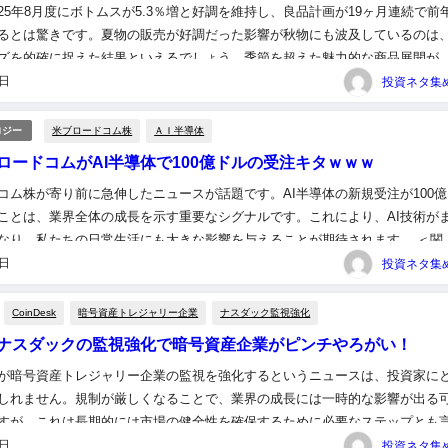
25年8月度にボトムスが5.3％増と好調を維持し、良品計画が19ヶ月連続で前
るとは驚きです。夏物の販売が好調だった影響が秋物にも波及しているのは
ズを的確に捉えた結果といえるでしょう。季節を超えた魅力的な商品展開が
の鍵となりそうです。 ＜関連する記事＞ ユニクロ25年8...
5日
米ブロードコム株
ＡＩ半導体
ロジー
ロードコムがAI半導体で100億ドルの受注キタｗｗｗ
コム株が寄り前に急伸したニュースが話題です。AI半導体の新規受注が100億
ことは、業界全体の成長を示す重要なシグナルです。これにより、AI技術が
なり、私たちの日常生活にも大きな影響を与えることが期待されます。 ＜関
 米ブロードコム株が寄り前急伸、ＡＩ半導体100億ドルの大...
5日
CoinDesk
暗号資産トレジャリー企業
ナスダック監視強化
ナスダックの監視強化で暗号資産企業がピンチやろがい！
が暗号資産トレジャリー企業の監視を強化するというニュースは、投資家に
しれません。規制が厳しくなることで、業界の成長には一時的な影響が出る
すが、これは長期的には市場の健全性を確保するために必要なステップとも
が直面する新たな挑戦に対して、どのように戦略を立てていくのか、注...
5日