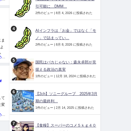
引可能に…DMM...
2件のビュー
|
8月 4, 2026 に投稿された
AIインフラは「お金」ではなく「モ
ノ」で詰まってい...
じま
2件のビュー
|
8月 8, 2026 に投稿された
によ
いて
投資ネタ集めておいたのだ！管理人
国民はバカじゃない：森永卓郎が見
据える政治の真実
1件のビュー
|
12月 18, 2024 に投稿された
ｗ
【2ch】ソニーグループ 2025年3月
して
期の最終利...
な変
1件のビュー
|
2月 14, 2025 に投稿された
に
投資ネタ集めておいたのだ！管理人
【食糧】スーパーのコメ５ｋｇ４０