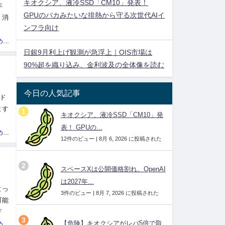
キオクシア、液冷SSD「CM10」発表！
年
GPUのバカみたいな排熱から守る次世代AIイ
、消
ンフラ向け
、今
投資ネタ集めておいたのだ！管理人
日銀9月利上げ観測が急浮上｜OIS市場は
90%超を織り込み、金利波及の全体像を読む
今日の人気記事
ド
ます
キオクシア、液冷SSD「CM10」発
連
表！ GPUの...
投資ネタ集めておいたのだ！管理人
12件のビュー
|
8月 6, 2026 に投稿された
スペースXは公開価格割れ、OpenAI
は2027年...
とっ
3件のビュー
|
8月 7, 2026 に投稿された
可能
言え
【危険】キオクシアがレバ5倍で取
投資ネタ集めておいたのだ！管理人