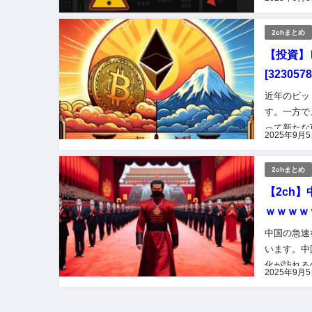
2chまとめ
【投資】
[3230578
近年のビッ
す。一方で
って新たな
2025年9月
掘り下げて
2chまとめ
【2ch
ｗｗｗｗ
中国の急速
います。中
化が訪れる
2025年9月
なってしま