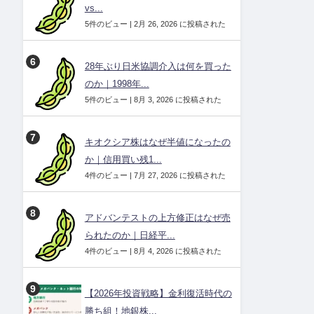
vs...
5件のビュー
|
2月 26, 2026 に投稿された
28年ぶり日米協調介入は何を買った
のか｜1998年...
5件のビュー
|
8月 3, 2026 に投稿された
キオクシア株はなぜ半値になったの
か｜信用買い残1...
4件のビュー
|
7月 27, 2026 に投稿された
アドバンテストの上方修正はなぜ売
られたのか｜日経平...
4件のビュー
|
8月 4, 2026 に投稿された
【2026年投資戦略】金利復活時代の
勝ち組！地銀株...