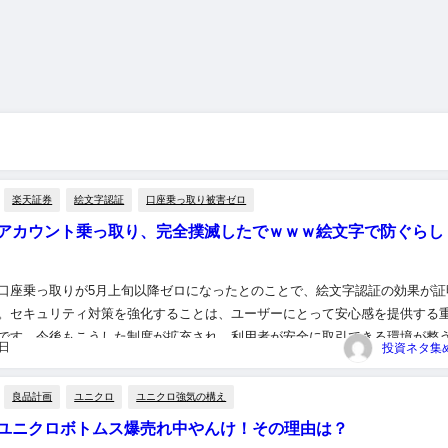
楽天証券
絵文字認証
口座乗っ取り被害ゼロ
アカウント乗っ取り、完全撲滅したでｗｗｗ絵文字で防ぐらし
口座乗っ取りが5月上旬以降ゼロになったとのことで、絵文字認証の効果が証
。セキュリティ対策を強化することは、ユーザーにとって安心感を提供する
です。今後もこうした制度が拡充され、利用者が安全に取引できる環境が整
5日
います。 ＜関連する記事＞ 楽天証券、口座乗っ取り「5月上旬以降...
良品計画
ユニクロ
ユニクロ強気の構え
ユニクロボトムス爆売れ中やんけ！その理由は？