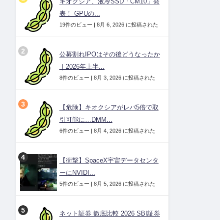
キオクシア、液冷SSD「CM10」発
表！ GPUの...
19件のビュー
|
8月 6, 2026 に投稿された
公募割れIPOはその後どうなったか
｜2026年上半...
8件のビュー
|
8月 3, 2026 に投稿された
【危険】キオクシアがレバ5倍で取
引可能に…DMM...
6件のビュー
|
8月 4, 2026 に投稿された
【衝撃】SpaceX宇宙データセンタ
ーにNVIDI...
5件のビュー
|
8月 5, 2026 に投稿された
ネット証券 徹底比較 2026 SBI証券