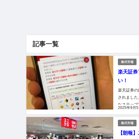
記事一覧
株式市場
楽天証券
い！
楽天証券の
されました
なステップ
2025年9月
とを願って
株式市場
【朗報】