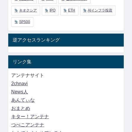
キオクシア
IPO
ETH
AIインフラ投資
SP500
逆アクセスランキング
リンク集
アンテナサイト
2chnavi
News人
あんてぃな
おまとめ
キター！アンテナ
つべこアンテナ