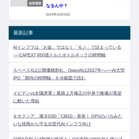
仮想通貨
なるんや？
2025年10月15日
最新記事
AIインフラは「お金」ではなく「モノ」で詰まっている
──CAPEX7,850億ドルとボトルネックの時間軸
スペースXは公開価格割れ、OpenAIは2027年へ──AI大型
IPO「期待の時間軸」を分岐図で読む
イビデンvs太陽誘電｜業績上方修正の中身で株価が真逆
に動いた理由
キオクシア、液冷SSD「CM10」発表！ GPUのバカみた
いな排熱から守る次世代AIインフラ向け
日銀9月利上げ観測が急浮上｜OIS市場は90%超を織り込