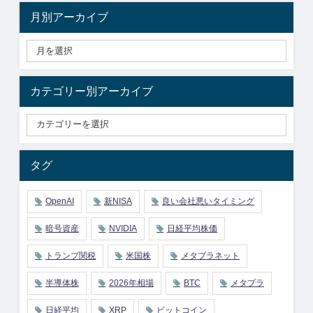
月別アーカイブ
カテゴリー別アーカイブ
タグ
OpenAI
新NISA
良い会社悪いタイミング
暗号資産
NVIDIA
日経平均株価
トランプ関税
米国株
メタプラネット
半導体株
2026年相場
BTC
メタプラ
日経平均
XRP
ビットコイン