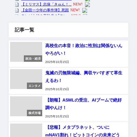
記事一覧
高校生の本音！政治に性別は関係ないん
やろがい！
政治・経済
2025年10月15日
鬼滅の刃無限城編、興収ヤバすぎて草生
えるわ！
エンタメ
2025年10月15日
【朗報】ASMLの受注、AIブームで絶好
調やんけ！
株式市場
2025年10月15日
【悲報】メタプラネット、ついに
mNAV1割れ！ビットコインの未来どう