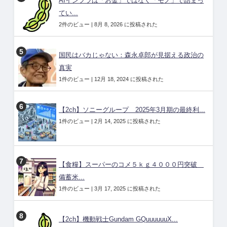
AIインフラは「お金」ではなく「モノ」で詰まっ
てい...
2件のビュー
|
8月 8, 2026 に投稿された
国民はバカじゃない：森永卓郎が見据える政治の
真実
1件のビュー
|
12月 18, 2024 に投稿された
【2ch】ソニーグループ 2025年3月期の最終利...
1件のビュー
|
2月 14, 2025 に投稿された
【食糧】スーパーのコメ５ｋｇ４０００円突破
備蓄米...
1件のビュー
|
3月 17, 2025 に投稿された
【2ch】機動戦士Gundam GQuuuuuuX...