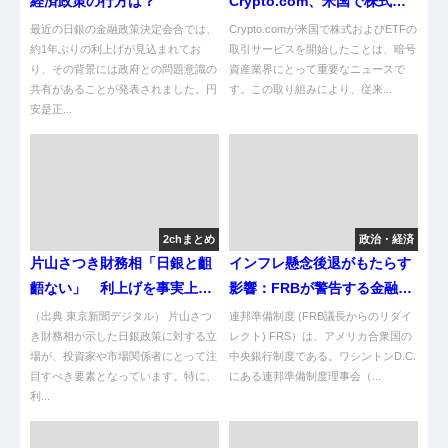
経済政策の行方は？
Crypto.com、米国で株式取
引が可能に！投資家への影響
最近の日銀の金融政策決定会合では、
Crypto.comが米国で株式およびETFの
約1年ぶりの利上げが見込まれてお
は？
取引サービスを開始したことは、暗号
り、その背景には政府との問題意識の
資産業界にとって重要なニュースで
共有があることが発表されました。円
す。この取り組みにより、従来...
安是正...
2chまとめ
政治・経済
片山さつき財務相「日銀と齟
インフレ懸念後退がもたらす
齬ない」 利上げを事実上容
影響：FRBが警告する金融市
認 [蚤の市★]
場の兆候
（出典 東京新聞デジタル） 片山さつ
連邦準備制度 (FRB議長からのリダイ
き財務相が示した日銀政策に対する立
レクト) FRS）は、アメリカ合衆国の
場が、投資家や市場関係者にとって注
中央銀行制度である。ワシントンD.C.
目すべき要素となっています。特に、
にある連邦準備制度理事会（...
利...