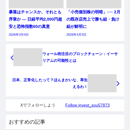
暴落はチャンスか、それとも
「小売個別株の明暗」── 2月
序章か ― 日経平均2,000円超
の既存店売上で勝ち組・負け
安と恐怖指数60の真意
組が鮮明に
2026年3月4日
2026年3月3日
ウォール街注目のブロックチェーン：イーサ
リアムの可能性とは
日本、正常化したって？ほんまかいな、草生
えるわ！
Xでフォローしよう
Follow invest_sou57873
おすすめの記事