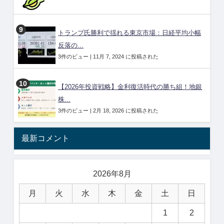
トランプ氏勝利で揺れる東京市場：日経平均小幅
反落の...
3件のビュー
|
11月 7, 2024 に投稿された
【2026年投資戦略】金利復活時代の勝ち組！地銀
株...
3件のビュー
|
2月 18, 2026 に投稿された
最新コメント
2026年8月
月
火
水
木
金
土
日
1
2