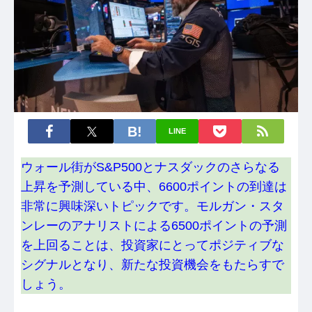
LINE
ウォール街がS&P500とナスダックのさらなる
上昇を予測している中、6600ポイントの到達は
非常に興味深いトピックです。モルガン・スタ
ンレーのアナリストによる6500ポイントの予測
を上回ることは、投資家にとってポジティブな
シグナルとなり、新たな投資機会をもたらすで
しょう。