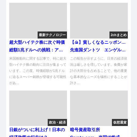
最新テクノロジー
2chまとめ
超大型ハイテク株に次ぐ時価
【🍙】貧しくなるニッポン…
総額1兆ドルへの挑戦：アメ
先進国ダントツ エンゲル係
リカ株の最新動向
数 43年ぶり高い水準 ★5
米国株動向に関する記事で、特に超大
この報告が示すように、日本の経済状
型ハイテク株の動向に注目が集まって
[煮卵★]
況は厳しさを増しています。食費が家
います。この度、時価総額が1兆ドル
計の大部分を占めることで、他の重要
に迫るスーパー銘柄が登場する可能性
な基本的なニーズを犠牲にすることが
があ...
許さ...
政治・経済
仮想通貨
日銀がついに利上げ！日本の
暗号資産取引所