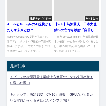
最新テクノロジー
2chまとめ
AppleとGoogleのAI提携がも
【2ch】与沢翼氏、日本大使
たらす未来とは？
館への亡命を検討「自首した
いです」 離婚した妻への保
AppleとGoogleのAI提携が発表され、
（出典 portal.st-img.jp） 与沢翼氏が日
音声アシスタントやAI機能の革新が期
険金の額も明かす [冬月記者
本大使館への亡命を検討していること
待されますが、一方でこの動きに対し
は、彼の複雑な心境を物語っていま
★]
て懸念も広がっています。...
す。特に自首したい...
最新記事
イビデンvs太陽誘電｜業績上方修正の中身で株価が真逆
に動いた理由
キオクシア、液冷SSD「CM10」発表！ GPUのバカみた
いな排熱から守る次世代AIインフラ向け