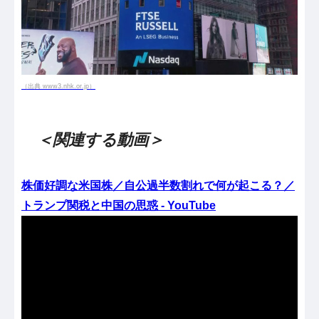
（出典 www3.nhk.or.jp）
＜関連する動画＞
株価好調な米国株／自公過半数割れで何が起こる？／
トランプ関税と中国の思惑 - YouTube