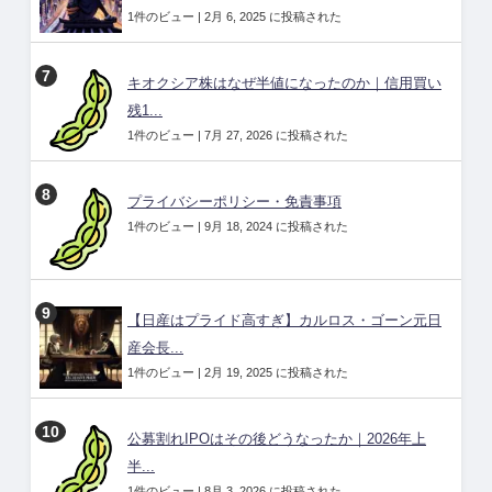
1件のビュー
|
2月 6, 2025 に投稿された
キオクシア株はなぜ半値になったのか｜信用買い
残1...
1件のビュー
|
7月 27, 2026 に投稿された
プライバシーポリシー・免責事項
1件のビュー
|
9月 18, 2024 に投稿された
【日産はプライド高すぎ】カルロス・ゴーン元日
産会長...
1件のビュー
|
2月 19, 2025 に投稿された
公募割れIPOはその後どうなったか｜2026年上
半...
1件のビュー
|
8月 3, 2026 に投稿された