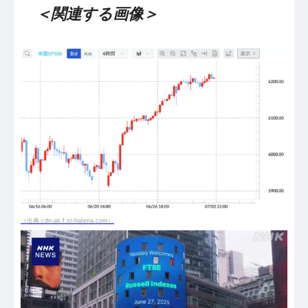
＜関連する画像＞
（出典 cdn-ak.f.st-hatena.com）