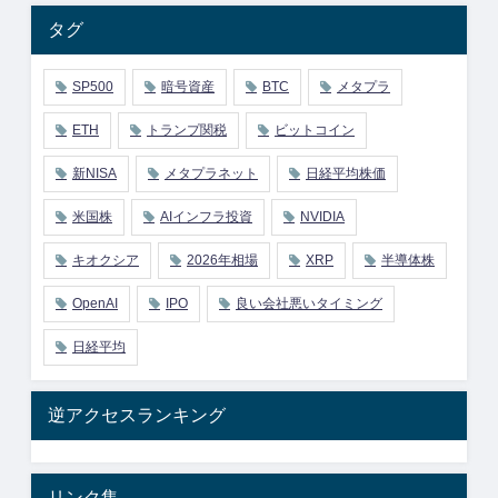
タグ
SP500
暗号資産
BTC
メタプラ
ETH
トランプ関税
ビットコイン
新NISA
メタプラネット
日経平均株価
米国株
AIインフラ投資
NVIDIA
キオクシア
2026年相場
XRP
半導体株
OpenAI
IPO
良い会社悪いタイミング
日経平均
逆アクセスランキング
リンク集