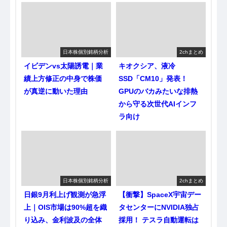
日本株個別銘柄分析
2chまとめ
イビデンvs太陽誘電｜業
キオクシア、液冷
績上方修正の中身で株価
SSD「CM10」発表！
が真逆に動いた理由
GPUのバカみたいな排熱
から守る次世代AIインフ
ラ向け
日本株個別銘柄分析
2chまとめ
日銀9月利上げ観測が急浮
【衝撃】SpaceX宇宙デー
上｜OIS市場は90%超を織
タセンターにNVIDIA独占
り込み、金利波及の全体
採用！ テスラ自動運転は