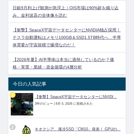
日銀9月利上げ観測が急浮上｜OIS市場は90%超を織り込
み、金利波及の全体像を読む
【衝撃】SpaceX宇宙データセンターにNVIDIA独占採用！
テスラ自動運転はメモリ100GB＆SSD1.5TB時代へ…半導
体需要が宇宙規模で爆増なのだ！
【2026年夏】AI半導体は本当に過熱しているのか？価
格・実需・業績・資金循環の4層分析
今日の人気記事
【衝撃】SpaceX宇宙データセンターにNVIDI...
3件のビュー
|
8月 5, 2026 に投稿された
キオクシア、液冷SSD「CM10」発表！ GPUの...