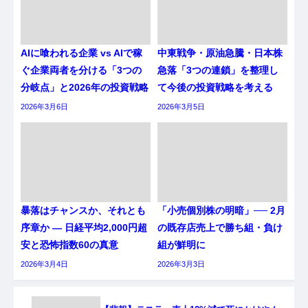
AIに喰われる企業 vs AIで稼
中東戦争・原油急騰・日本株
ぐ企業両者を分ける「3つの
急落「3つの連鎖」を整理し
分岐点」と2026年の投資戦略
て今後の投資戦略を考える
2026年3月6日
2026年3月5日
暴落はチャンスか、それとも
「小売個別株の明暗」── 2月
序章か ― 日経平均2,000円超
の既存店売上で勝ち組・負け
安と恐怖指数60の真意
組が鮮明に
2026年3月4日
2026年3月3日