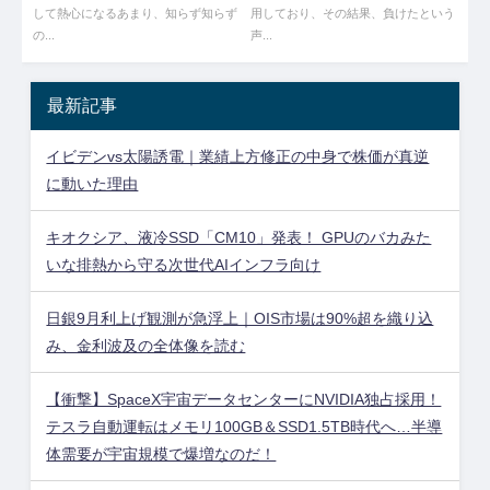
して熱心になるあまり、知らず知らず
用しており、その結果、負けたという
の...
声...
最新記事
イビデンvs太陽誘電｜業績上方修正の中身で株価が真逆
に動いた理由
キオクシア、液冷SSD「CM10」発表！ GPUのバカみた
いな排熱から守る次世代AIインフラ向け
日銀9月利上げ観測が急浮上｜OIS市場は90%超を織り込
み、金利波及の全体像を読む
【衝撃】SpaceX宇宙データセンターにNVIDIA独占採用！
テスラ自動運転はメモリ100GB＆SSD1.5TB時代へ…半導
体需要が宇宙規模で爆増なのだ！