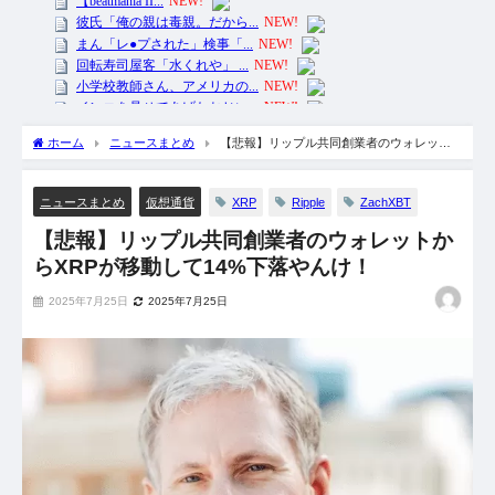
ホーム
ニュースまとめ
【悲報】リップル共同創業者のウォレット
からXRPが移動して14%下落やんけ！
XRP
Ripple
ZachXBT
ニュースまとめ
仮想通貨
【悲報】リップル共同創業者のウォレットか
らXRPが移動して14%下落やんけ！
2025年7月25日
2025年7月25日