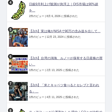
日銀9月利上げ観測が急浮上｜OIS市場は90%超
を...
2件のビュー
|
8月 6, 2026 に投稿された
【2ch】実は俺がNISAで90万の含み益を出して...
1件のビュー
|
12月 23, 2024 に投稿された
【2ch】台湾の鴻海、ルノーが保有する日産株の買
い...
1件のビュー
|
2月 13, 2025 に投稿された
【2ch】「米とキャベツ食べるとセレブと言われ
る」...
1件のビュー
|
4月 11, 2025 に投稿された