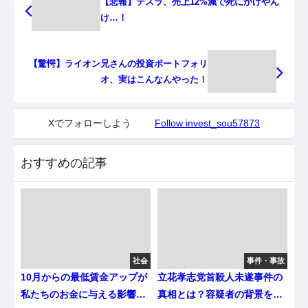
【悲報】テスラ、売上12%減で死にかけやん
け…！
【驚愕】ライオン兄さんの投資ポートフォリ
オ、実はこんなんやった！
Xでフォローしよう
Follow invest_sou57873
おすすめの記事
社会
事件・事故
10月からの最低賃金アップが
立花孝志党首殺人未遂事件の
私たちのお金に与える影響と
真相とは？容疑者の背景を探