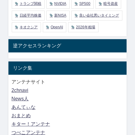
トランプ関税
NVIDIA
SP500
暗号資産
日経平均株価
新NISA
良い会社悪いタイミング
キオクシア
OpenAI
2026年相場
逆アクセスランキング
リンク集
アンテナサイト
2chnavi
News人
あんてぃな
おまとめ
キター！アンテナ
つべこアンテナ