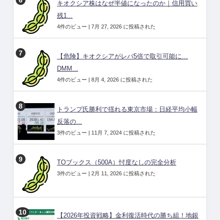
キオクシア株はなぜ半値になったのか｜信用買い
残1...
4件のビュー
|
7月 27, 2026 に投稿された
【危険】キオクシアがレバ5倍で取引可能に…
DMM...
4件のビュー
|
8月 4, 2026 に投稿された
トランプ氏勝利で揺れる東京市場：日経平均小幅
反落の...
3件のビュー
|
11月 7, 2024 に投稿された
TOブックス（500A）忖度なしの完全分析
3件のビュー
|
2月 11, 2026 に投稿された
【2026年投資戦略】金利復活時代の勝ち組！地銀