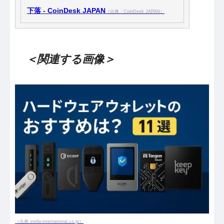
下落 - CoinDesk JAPAN
（出典：CoinDesk JAPAN）
＜関連する画像＞
（出典 stella-international.co.jp）