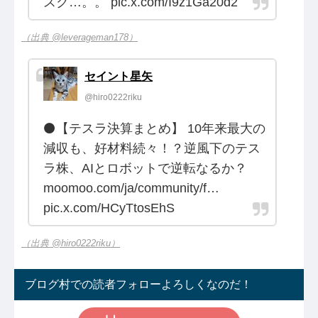
スク…。。 pic.x.com/I9z1Ga20d2
（出典 @leverageman178）
セイント星矢
@hiro0222riku
⚫【テスラ決算まとめ】 10年来最大の
減収も、好材料続々！？逆風下のテス
ラ株、AIとロボットで逆転なるか？
moomoo.com/ja/community/f…
pic.x.com/HCyTtosEhS
（出典 @hiro0222riku）
ブログ村での読者フォローよろしくなのだ！