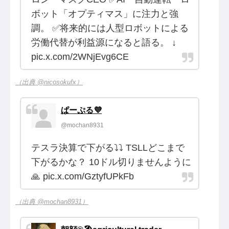
ボット「オプティマス」に注力と強
調。 ✅将来的には人型ロボットによる
労働代替が利益源になると語る。 ↓
pic.x.com/2WNjEvg6CE
（出典 @nicosokufx）
ぱーぷる💜
@mochan8931
テスラ決算で下がる⤵︎⤵︎ TSLLどこまで
下がるかな？ 10ドル切りませんように
🙏 pic.x.com/GztyfUPkFb
（出典 @mochan8931）