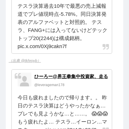
テスラ決算過去10年で最悪の売上減報
道でプレ値現時点-5.78%。同日決算発
表のアルファベットと対照的。 テス
ラ、FANG+には入ってないけどテック
トップ20(2244)は構成銘柄。
pic.x.com/0Xj9cakn7f
（出典 @tkhroyb）
ひーろー@界王拳集中投資家、走る
@leverageman178
今日も疲れましたので帰ります。。 昨
日のテスラ決算はどうやったかなぁ…
プレでも見ようかな…と……。 😱😱😱
もう疲れたよ… テスラ…イーロン…マ