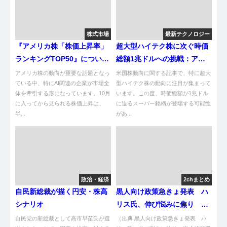
株式市場
最新テクノロジー
『アメリカ株「株価上昇率」
超大型ハイテク株に次ぐ時価
ランキングTOP50』について
総額1兆ドルへの挑戦：アメ
まとめてみた
リカ株の最新動向
アメリカ株の動向が重要な話題となっ
米国株動向に関する記事で、特に超大
ている中、特にAI関連の企業が市場全
型ハイテク株の動向に注目が集まって
体を牽引する形になっています。10月
います。この度、時価総額が1兆ドル
に入ってから見られる株価上昇は、
に迫るスーパー銘柄が登場する可能性
半...
があ...
政治・経済
2chまとめ
自民新総裁が描く円安・株高
黒人向け政策急きょ発表 ハ
シナリオ
リス氏、伸び悩みに焦り 米
大統領選 [首都圏の虎★]
自民党の新総裁として高市早苗氏が選
（出典 黒人向け政策急きょ発表 ハ