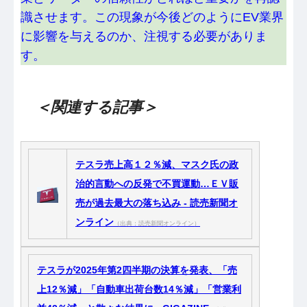
識させます。この現象が今後どのようにEV業界
に影響を与えるのか、注視する必要がありま
す。
＜関連する記事＞
テスラ売上高１２％減、マスク氏の政
治的言動への反発で不買運動…ＥＶ販
売が過去最大の落ち込み - 読売新聞オ
ンライン
（出典：読売新聞オンライン）
テスラが2025年第2四半期の決算を発表、「売
上12％減」「自動車出荷台数14％減」「営業利