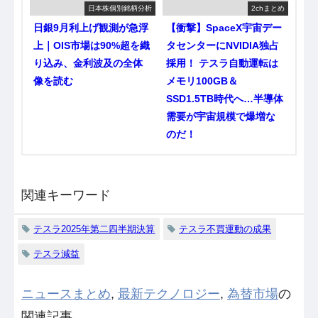
日本株個別銘柄分析
2chまとめ
日銀9月利上げ観測が急浮
【衝撃】SpaceX宇宙デー
上｜OIS市場は90%超を織
タセンターにNVIDIA独占
り込み、金利波及の全体
採用！ テスラ自動運転は
像を読む
メモリ100GB＆
SSD1.5TB時代へ…半導体
需要が宇宙規模で爆増な
のだ！
関連キーワード
テスラ2025年第二四半期決算
テスラ不買運動の成果
テスラ減益
ニュースまとめ
,
最新テクノロジー
,
為替市場
の
関連記事