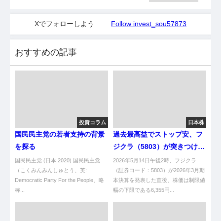
Xでフォローしよう
Follow invest_sou57873
おすすめの記事
投資コラム
日本株
国民民主党の若者支持の背景
過去最高益でストップ安、フ
を探る
ジクラ（5803）が突きつけ
た"期待値の重力"――AI相場
国民民主党 (日本 2020) 国民民主党
2026年5月14日午後2時、フジクラ
（こくみんみんしゅとう、英:
の成熟期入りを告げる決算シ
（証券コード：5803）が2026年3月期
Democratic Party For the People、略
本決算を発表した直後、株価は制限値
ョック
称...
幅の下限である6,355円...