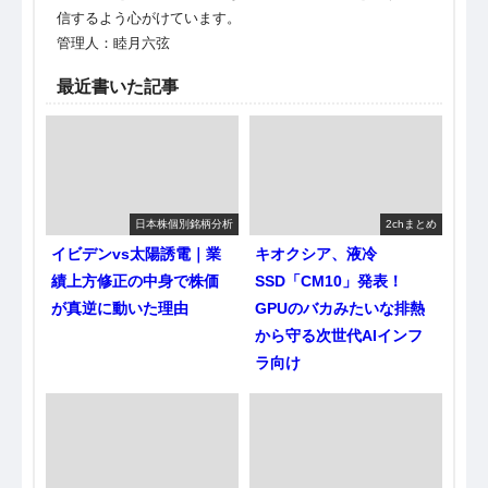
信するよう心がけています。
管理人：睦月六弦
最近書いた記事
日本株個別銘柄分析
2chまとめ
イビデンvs太陽誘電｜業
キオクシア、液冷
績上方修正の中身で株価
SSD「CM10」発表！
が真逆に動いた理由
GPUのバカみたいな排熱
から守る次世代AIインフ
ラ向け