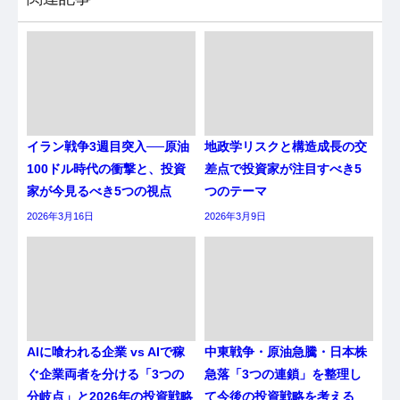
イラン戦争3週目突入──原油
地政学リスクと構造成長の交
100ドル時代の衝撃と、投資
差点で投資家が注目すべき5
家が今見るべき5つの視点
つのテーマ
2026年3月16日
2026年3月9日
AIに喰われる企業 vs AIで稼
中東戦争・原油急騰・日本株
ぐ企業両者を分ける「3つの
急落「3つの連鎖」を整理し
分岐点」と2026年の投資戦略
て今後の投資戦略を考える