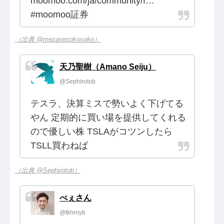
moomoo.com/ja/community/f…
#moomoo証券
（出典 @mezasesokosoko）
天乃聖樹（Amano Seiju）
@Sephirotob
テスラ、決算ミスで勢いよく下げてる
やん 定期的に買い場を提供してくれる
ので優しい株 TSLAがコツンしたら
TSLL買わねば
（出典 @Sephirotob）
べぇさん
@tkhroyb