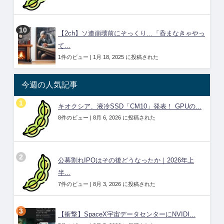
【2ch】ソ連崩壊前にそっくり…「呑まなきゃやっ
て...
1件のビュー
|
1月 18, 2025 に投稿された
今週の人気記事
キオクシア、液冷SSD「CM10」発表！ GPUの...
8件のビュー
|
8月 6, 2026 に投稿された
公募割れIPOはその後どうなったか｜2026年上
半...
7件のビュー
|
8月 3, 2026 に投稿された
【衝撃】SpaceX宇宙データセンターにNVIDI...