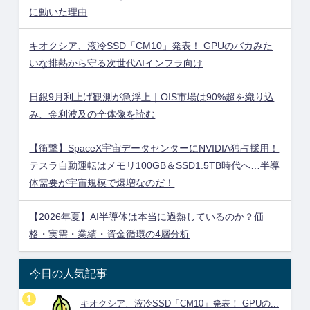
に動いた理由
キオクシア、液冷SSD「CM10」発表！ GPUのバカみた
いな排熱から守る次世代AIインフラ向け
日銀9月利上げ観測が急浮上｜OIS市場は90%超を織り込
み、金利波及の全体像を読む
【衝撃】SpaceX宇宙データセンターにNVIDIA独占採用！
テスラ自動運転はメモリ100GB＆SSD1.5TB時代へ…半導
体需要が宇宙規模で爆増なのだ！
【2026年夏】AI半導体は本当に過熱しているのか？価
格・実需・業績・資金循環の4層分析
今日の人気記事
キオクシア、液冷SSD「CM10」発表！ GPUの...