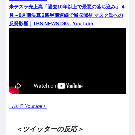
米テスラ売上高「過去10年以上で最悪の落ち込み」 4
月～6月期決算 2四半期連続で減収減益 マスク氏への
反発影響｜TBS NEWS DIG - YouTube
（出典 Youtube）
＜ツイッターの反応＞