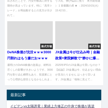
出されたことで、円安や株高に対する
リス氏、伸び悩みに焦り 米大統領選
期待が高まっています。特に「高市ト
） 1 首都圏の虎 ★ ：2024/10/15(火)
レード」が再始動するとの見方が示さ
15:42:53...
れて...
株式市場
株式市場
DeNA株価が沈没ｗｗｗ3000
JX金属は今が仕込み時｜金融
円割れはもう嫌だおｗｗｗ
政策×衆院解散で“静かに爆発
する銘柄”を見逃すな
週明けのDeNA株価の急落は、材料出
2025年IPOのJX金属は今買いなのか？
尽くしの影響が大きいようです。3000
【結論】JX金属は今、仕込まない理由
円を割り込む瞬間もあり、投資家にと
が見当たりません はっきり言いま
って心理的な節目となるかもしれま...
す。JX金属は「地味に見えて...
最新記事
イビデンvs太陽誘電｜業績上方修正の中身で株価が真逆