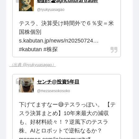
朝顔®︎🏖️agricultural trader
@ryukyuasagao
テスラ、決算受け時間外で６％安＝米
国株個別
s.kabutan.jp/news/n20250724…
#kabutan #株探
（出典 @ryukyuasagao）
センチ@投資5年目
@mezasesokosoko
下げてますなー😅テスラっぽい。 【テ
スラ決算まとめ】10年来最大の減収
も、好材料続々！？逆風下のテスラ
株、AIとロボットで逆転なるか？