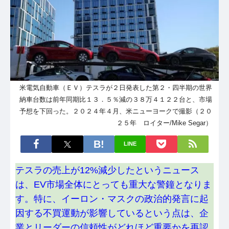
米電気自動車（ＥＶ）テスラが２日発表した第２・四半期の世界
納車台数は前年同期比１３．５％減の３８万４１２２台と、市場
予想を下回った。２０２４年４月、米ニューヨークで撮影（２０
２５年 ロイター/Mike Segar）
LINE
テスラの売上が12%減少したというニュース
は、EV市場全体にとっても重大な警鐘となりま
す。特に、イーロン・マスクの政治的発言に起
因する不買運動が影響しているという点は、企
業とリーダーの信頼性がどれほど重要かを再認