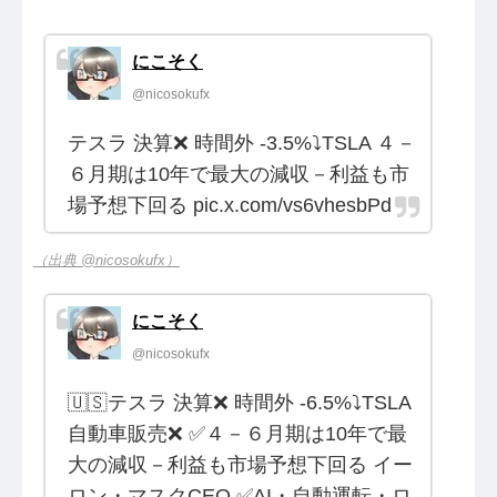
にこそく
@nicosokufx
テスラ 決算❌ 時間外 -3.5%⤵️TSLA ４－
６月期は10年で最大の減収－利益も市
場予想下回る pic.x.com/vs6vhesbPd
（出典 @nicosokufx）
にこそく
@nicosokufx
🇺🇸テスラ 決算❌ 時間外 -6.5%⤵️TSLA
自動車販売❌ ✅４－６月期は10年で最
大の減収－利益も市場予想下回る イー
ロン・マスクCEO ✅AI・自動運転・ロ