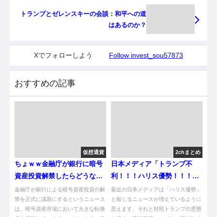
トランプとゼレンスキーの会談：和平への道
はあるのか？
Xでフォローしよう
Follow invest_sou57873
おすすめの記事
仮想通貨
2chまとめ
ちょｗｗ金融庁が銀行に暗号
日本メディア「トランプ不
資産投資解禁したらどうなる
利！！！ハリス優勢！！！」
んやｗｗ
←これｗｗｗｗｗｗｗｗｗｗ
金融庁が銀行による暗号資産投資の解
最近の日本メディアは「ハリス優勢」
禁を正式に議題にするというニュース
ｗｗｗｗｗ
と報じるニュースが増えているように
は、暗号資産市場において大きな転換
思えます、それと対照トランプの悪態