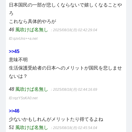
日本国民の一部が悲しくならないで嬉しくなることや
ろ
これなら具体的やろが
46
風吹けば名無し
：2025/08/18(月) 02:42:29.04
ID:qzvUns++a.net
>>45
意味不明
生活保護受給者の日本へのメリットが国民を悲しませ
ないは？
48
風吹けば名無し
：2025/08/18(月) 02:44:16.69
ID:rqzYSsKA0.net
>>46
少ないかもしれんがメリットたり得てるよね
51
風吹けば名無し
：2025/08/18(月) 02:45:54.04