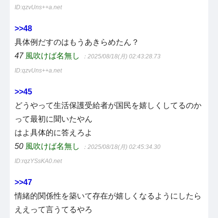
ID:qzvUns++a.net
>>48
具体例だすのはもうあきらめたん？
47
風吹けば名無し
：2025/08/18(月) 02:43:28.73
ID:qzvUns++a.net
>>45
どうやって生活保護受給者が国民を嬉しくしてるのか
って最初に聞いたやん
はよ具体的に答えろよ
50
風吹けば名無し
：2025/08/18(月) 02:45:34.30
ID:rqzYSsKA0.net
>>47
情緒的関係性を築いて存在が嬉しくなるようにしたら
ええって言うてるやろ