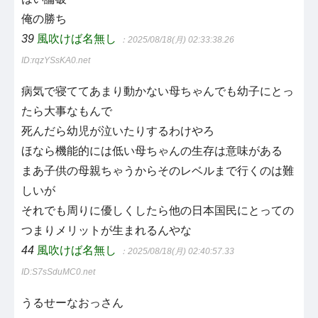
俺の勝ち
39
風吹けば名無し
：2025/08/18(月) 02:33:38.26
ID:rqzYSsKA0.net
病気で寝ててあまり動かない母ちゃんでも幼子にとっ
たら大事なもんで
死んだら幼児が泣いたりするわけやろ
ほなら機能的には低い母ちゃんの生存は意味がある
まあ子供の母親ちゃうからそのレベルまで行くのは難
しいが
それでも周りに優しくしたら他の日本国民にとっての
つまりメリットが生まれるんやな
44
風吹けば名無し
：2025/08/18(月) 02:40:57.33
ID:S7sSduMC0.net
うるせーなおっさん