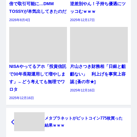
倍で取引可能に…DMM
逆差別やん！子持ち優遇にツ
TOSSYが本気出してきたのだ
ッコむｗｗｗ
2026年8月4日
2025年12月17日
NISAやってるアホ「投資信託
片山さつき財務相「日銀と齟
で30年長期運用して増やしま
齬ない」 利上げを事実上容
す」←どう考えても無理でワ
認 [蚤の市★]
ロタ
2025年12月16日
2025年12月16日
メタプラネットがビットコイン775枚買った
結果ｗｗｗ