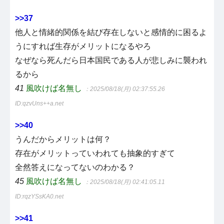
>>37
他人と情緒的関係を結び存在しないと感情的に困るよ
うにすれば生存がメリットになるやろ
なぜなら死んだら日本国民である人が悲しみに襲われ
るから
41
風吹けば名無し
：2025/08/18(月) 02:37:55.26
ID:qzvUns++a.net
>>40
うんだからメリットは何？
存在がメリットっていわれても抽象的すぎて
全然答えになってないのわかる？
45
風吹けば名無し
：2025/08/18(月) 02:41:05.11
ID:rqzYSsKA0.net
>>41