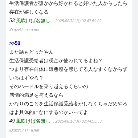
生活保護者が誰かから好かれると好いた人からしたら
存在が嬉しくなる
53
風吹けば名無し
：2025/08/18(月) 02:47:59.82
ID:qzvUns++a.net
>>50
また話もどったやん
生活保護受給者は税金が使われてるよね？
つまり存在自体に嫌悪感を感じてる人なすくなからず
いるはずやろ？
そのハードルを乗り越えるくらいの
感情的満足を与えるなら
かなりのことを生活保護受給者がしなくちゃだめやろ
はよ具体的になにするのかいってよ
49
風吹けば名無し
：2025/08/18(月) 02:44:55.53
ID:qzvUns++a.net