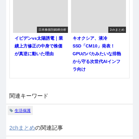
日本株個別銘柄分析
2chまとめ
イビデンvs太陽誘電｜業
キオクシア、液冷
績上方修正の中身で株価
SSD「CM10」発表！
が真逆に動いた理由
GPUのバカみたいな排熱
から守る次世代AIインフ
ラ向け
関連キーワード
生活保護
2chまとめ
の関連記事