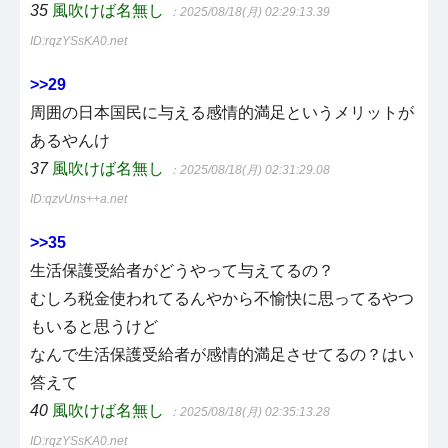
35
風吹けば名無し
：2025/08/18(月) 02:29:13.39
ID:rqzYSsKA0.net
>>29
周囲の日本国民に与える感情的満足というメリットが
あるやんけ
37
風吹けば名無し
：2025/08/18(月) 02:31:29.08
ID:qzvUns++a.net
>>35
生活保護受給者がどうやって与えてるの？
むしろ税金使われてるんやから不愉快に思ってるやつ
もいると思うけど
なんで生活保護受給者が感情的満足させてるの？はい
答えて
40
風吹けば名無し
：2025/08/18(月) 02:35:13.28
ID:rqzYSsKA0.net