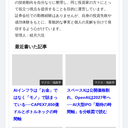
の技術動向を自分なりに整理し、同じ投資家の方々にとっ
て役立つ視点を提供することを目的に運営しています。
証券会社での勤務経験はありませんが、自身の投資失敗や
成功体験をもとに、客観的な事実と個人の見解を分けて発
信するよう心がけています。
管理人：睦月六弦
最近書いた記事
マクロ・地政学
マクロ・地政学
AIインフラは「お金」で
スペースXは公開価格割
はなく「モノ」で詰まっ
れ、OpenAIは2027年へ
ている──CAPEX7,850億
──AI大型IPO「期待の時
ドルとボトルネックの時
間軸」を分岐図で読む
間軸