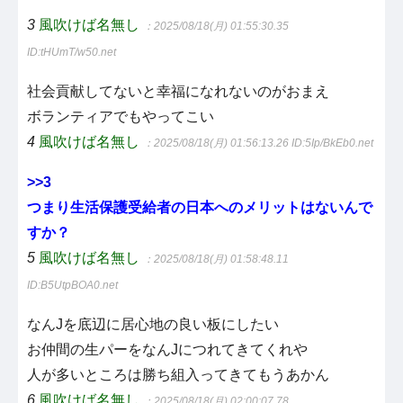
3
風吹けば名無し
：2025/08/18(月) 01:55:30.35
ID:tHUmT/w50.net
社会貢献してないと幸福になれないのがおまえ
ボランティアでもやってこい
4
風吹けば名無し
：2025/08/18(月) 01:56:13.26
ID:5Ip/BkEb0.net
>>3
つまり生活保護受給者の日本へのメリットはないんで
すか？
5
風吹けば名無し
：2025/08/18(月) 01:58:48.11
ID:B5UtpBOA0.net
なんJを底辺に居心地の良い板にしたい
お仲間の生パーをなんJにつれてきてくれや
人が多いところは勝ち組入ってきてもうあかん
6
風吹けば名無し
：2025/08/18(月) 02:00:07.78