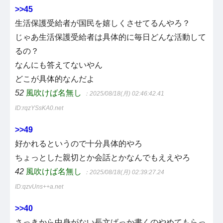
>>45
生活保護受給者が国民を嬉しくさせてるんやろ？
じゃあ生活保護受給者は具体的に毎日どんな活動して
るの？
なんにも答えてないやん
どこが具体的なんだよ
52
風吹けば名無し
：2025/08/18(月) 02:46:42.41
ID:rqzYSsKA0.net
>>49
好かれるというので十分具体的やろ
ちょっとした親切とか会話とかなんでもええやろ
42
風吹けば名無し
：2025/08/18(月) 02:39:27.24
ID:qzvUns++a.net
>>40
さっきから中身がない長文ばっか書くのやめてもらっ