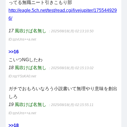
ってる無職ニート引きこもり部
http://eagle.5ch.net/test/read.cgi/livejupiter/175544929
6/
17
風吹けば名無し
：2025/08/18(月) 02:13:10.50
ID:qzvUns++a.net
>>16
こいつNGしたわ
18
風吹けば名無し
：2025/08/18(月) 02:15:13.02
ID:rqzYSsKA0.net
ガチでおもろいなろう小説書いて無理やり意味を創出
しろ
19
風吹けば名無し
：2025/08/18(月) 02:15:55.11
ID:qzvUns++a.net
>>18