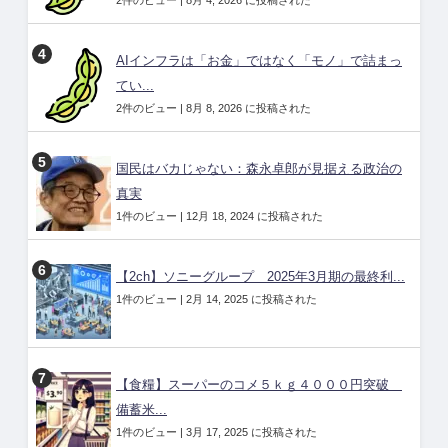
AIインフラは「お金」ではなく「モノ」で詰まっ
てい...
2件のビュー
|
8月 8, 2026 に投稿された
国民はバカじゃない：森永卓郎が見据える政治の
真実
1件のビュー
|
12月 18, 2024 に投稿された
【2ch】ソニーグループ 2025年3月期の最終利...
1件のビュー
|
2月 14, 2025 に投稿された
【食糧】スーパーのコメ５ｋｇ４０００円突破
備蓄米...
1件のビュー
|
3月 17, 2025 に投稿された