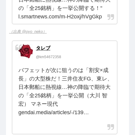
の「全25銘柄」を一挙公開する！"
l.smartnews.com/m-H2oxj/hVgGkp
（出典 @oyo_neko）
タレブ
@km54672358
バフェットが次に狙うのは「割安×成
長」の大型株だ！三井住友FG、東レ、
日本郵船に熱視線…神の降臨で期待大
の「全25銘柄」を一挙公開（大川 智
宏） マネー現代
gendai.media/articles/-/139…