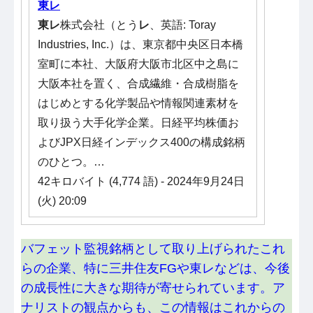
東レ
東レ
株式会社（とう
レ
、英語: Toray
Industries, Inc.）は、東京都中央区日本橋
室町に本社、大阪府大阪市北区中之島に
大阪本社を置く、合成繊維・合成樹脂を
はじめとする化学製品や情報関連素材を
取り扱う大手化学企業。日経平均株価お
よびJPX日経インデックス400の構成銘柄
のひとつ。…
42キロバイト (4,774 語) - 2024年9月24日
(火) 20:09
バフェット監視銘柄として取り上げられたこれ
らの企業、特に三井住友FGや東レなどは、今後
の成長性に大きな期待が寄せられています。ア
ナリストの観点からも、この情報はこれからの