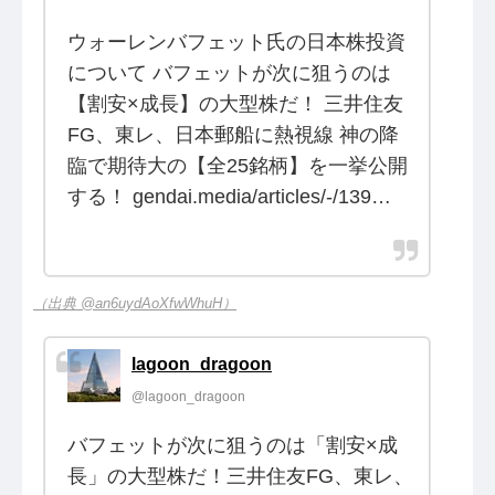
ウォーレンバフェット氏の日本株投資
について バフェットが次に狙うのは
【割安×成長】の大型株だ！ 三井住友
FG、東レ、日本郵船に熱視線 神の降
臨で期待大の【全25銘柄】を一挙公開
する！ gendai.media/articles/-/139…
（出典 @an6uydAoXfwWhuH）
lagoon_dragoon
@lagoon_dragoon
バフェットが次に狙うのは「割安×成
長」の大型株だ！三井住友FG、東レ、