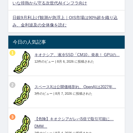
いな排熱から守る次世代AIインフラ向け
日銀9月利上げ観測が急浮上｜OIS市場は90%超を織り込
み、金利波及の全体像を読む
今日の人気記事
キオクシア、液冷SSD「CM10」発表！ GPUの...
12件のビュー
|
8月 6, 2026 に投稿された
スペースXは公開価格割れ、OpenAIは2027年...
3件のビュー
|
8月 7, 2026 に投稿された
【危険】キオクシアがレバ5倍で取引可能に…
DMM...
2件のビュー
|
8月 4, 2026 に投稿された