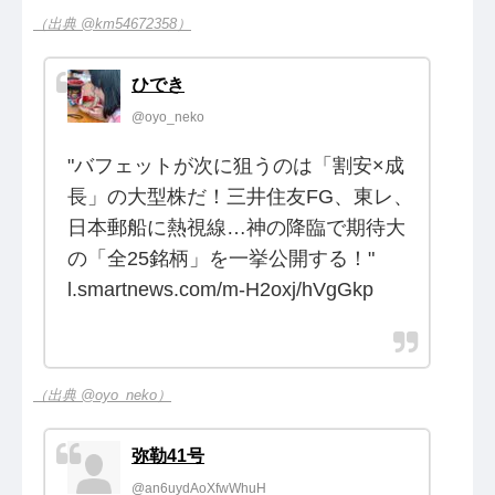
（出典 @km54672358）
ひでき
@oyo_neko
"バフェットが次に狙うのは「割安×成
長」の大型株だ！三井住友FG、東レ、
日本郵船に熱視線…神の降臨で期待大
の「全25銘柄」を一挙公開する！"
l.smartnews.com/m-H2oxj/hVgGkp
（出典 @oyo_neko）
弥勒41号
@an6uydAoXfwWhuH