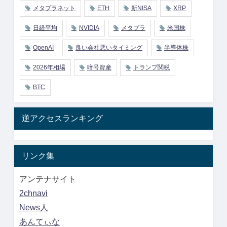
メタプラネット
ETH
新NISA
XRP
日経平均
NVIDIA
メタプラ
米国株
OpenAI
良い会社悪いタイミング
半導体株
2026年相場
暗号資産
トランプ関税
BTC
逆アクセスランキング
リンク集
アンテナサイト
2chnavi
News人
あんてぃな