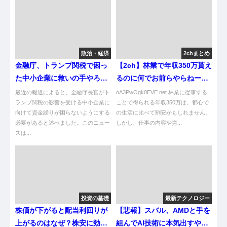
政治・経済
2chまとめ
金融庁、トランプ関税で困っ
【2ch】林業で年収350万貰え
た中小企業に救いの手やろが
るのに何でお前らやらねーの
い！
ｗｗｗｗｗ
最近の報道によると、金融庁長官がト
oA3PwOgk0EVE.net 林業に従事する
ランプ関税の影響を受ける中小企業に
ことで得られる年収350万は、都心で
向けて資金繰りが困らないようにする
の生活に比べて割安かもしれません。
必要があると述べました。このニュー
しかし、仕事の内容や労...
スは...
投資の基礎
最新テクノロジー
株価が下がると配当利回りが
【悲報】スバル、AMDと手を
上がるのはなぜ？株安に効く
組んでAI技術に本気出すやん