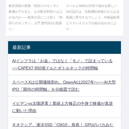
「利回りのモノサシ」入門
け！
株安局面の実務・利回りのモノサシ
スバルとAMDが共同で進める新しい
【2026年7月】
株価が下がると、なぜ配当利回りは上
SoC設計は、自動運転技術のさらなる
がるのか——株安の日にこそ効く「利
発展に寄与するでしょう。AI推論処理
回りのモノサシ」入門 歴代5位の急落
とステレオカメラの組み合わせによ
と...
り...
最新記事
AIインフラは「お金」ではなく「モノ」で詰まっている
──CAPEX7,850億ドルとボトルネックの時間軸
スペースXは公開価格割れ、OpenAIは2027年へ──AI大型
IPO「期待の時間軸」を分岐図で読む
イビデンvs太陽誘電｜業績上方修正の中身で株価が真逆
に動いた理由
キオクシア、液冷SSD「CM10」発表！ GPUのバカみた