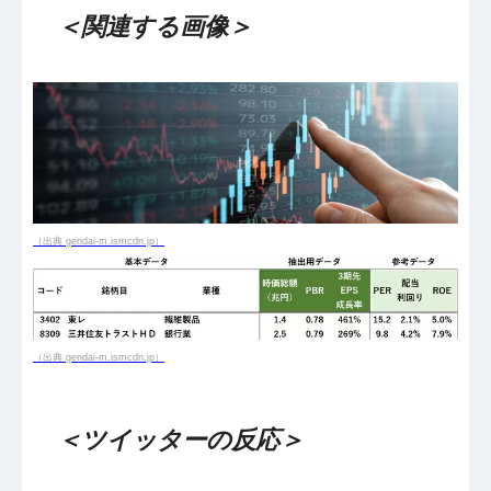
＜関連する画像＞
（出典 gendai-m.ismcdn.jp）
（出典 gendai-m.ismcdn.jp）
＜ツイッターの反応＞