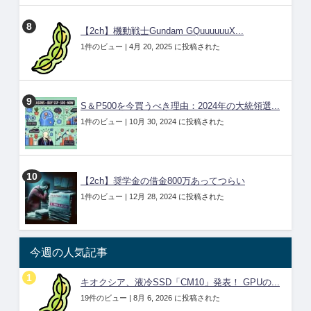
【2ch】機動戦士Gundam GQuuuuuuX...
1件のビュー
|
4月 20, 2025 に投稿された
S＆P500を今買うべき理由：2024年の大統領選...
1件のビュー
|
10月 30, 2024 に投稿された
【2ch】奨学金の借金800万あってつらい
1件のビュー
|
12月 28, 2024 に投稿された
今週の人気記事
キオクシア、液冷SSD「CM10」発表！ GPUの...
19件のビュー
|
8月 6, 2026 に投稿された