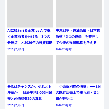
AIに喰われる企業 vs AIで稼
中東戦争・原油急騰・日本株
ぐ企業両者を分ける「3つの
急落「3つの連鎖」を整理し
分岐点」と2026年の投資戦略
て今後の投資戦略を考える
2026年3月6日
2026年3月5日
暴落はチャンスか、それとも
「小売個別株の明暗」── 2月
序章か ― 日経平均2,000円超
の既存店売上で勝ち組・負け
安と恐怖指数60の真意
組が鮮明に
2026年3月4日
2026年3月3日