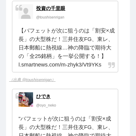
投資の千里眼
@toushisenrigan
【バフェットが次に狙うのは「割安×成
長」の大型株だ！三井住友FG、東レ、
日本郵船に熱視線…神の降臨で期待大
の「全25銘柄」を一挙公開する！】
l.smartnews.com/m-zhyk3/Vt9YKs
（出典 @toushisenrigan）
ひでき
@oyo_neko
"バフェットが次に狙うのは「割安×成
長」の大型株だ！三井住友FG、東レ、
日本郵船に熱視線…神の降臨で期待大