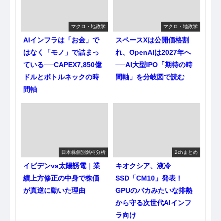
マクロ・地政学
マクロ・地政学
AIインフラは「お金」で
スペースXは公開価格割
はなく「モノ」で詰まっ
れ、OpenAIは2027年へ
ている──CAPEX7,850億
──AI大型IPO「期待の時
ドルとボトルネックの時
間軸」を分岐図で読む
間軸
日本株個別銘柄分析
2chまとめ
イビデンvs太陽誘電｜業
キオクシア、液冷
績上方修正の中身で株価
SSD「CM10」発表！
が真逆に動いた理由
GPUのバカみたいな排熱
から守る次世代AIインフ
ラ向け