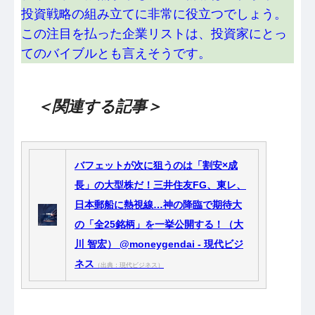
投資戦略の組み立てに非常に役立つでしょう。
この注目を払った企業リストは、投資家にとっ
てのバイブルとも言えそうです。
＜関連する記事＞
バフェットが次に狙うのは「割安×成
長」の大型株だ！三井住友FG、東レ、
日本郵船に熱視線…神の降臨で期待大
の「全25銘柄」を一挙公開する！（大
川 智宏） @moneygendai - 現代ビジ
ネス
（出典：現代ビジネス）