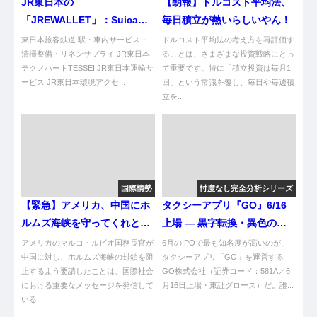
JR東日本の
【朗報】ドルコスト平均法、
「JREWALLET」：Suicaデ
毎日積立が熱いらしいやん！
ータを活用した新時代のブロ
東日本旅客鉄道 駅・車内サービス・
ドルコスト平均法の考え方を再評価す
ックチェーンアプリ
清掃整備・リネンサプライ JR東日本
ることは、さまざまな投資戦略にとっ
テクノハートTESSEI JR東日本運輸サ
て重要です。特に「積立投資は毎月1
ービス JR東日本環境アクセ...
回」という常識を覆し、毎日や毎週積
立を...
国際情勢
忖度なし完全分析シリーズ
【緊急】アメリカ、中国にホ
タクシーアプリ『GO』6/16
ルムズ海峡を守ってくれと頼
上場 — 黒字転換・異色の株
むってま？
主名簿・自動運転オプション
アメリカのマルコ・ルビオ国務長官が
6月のIPOで最も知名度が高いのが、
中国に対し、ホルムズ海峡の封鎖を阻
を分解する
タクシーアプリ「GO」を運営する
止するよう要請したことは、国際社会
GO株式会社（証券コード：581A／6
における重要なメッセージを発信して
月16日上場・東証グロース）だ。誰...
いる...