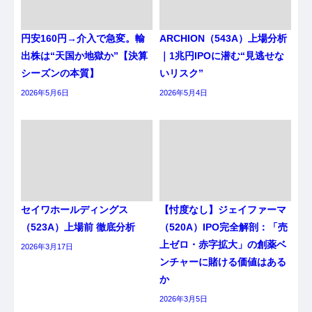
円安160円→介入で急変。輸
ARCHION（543A）上場分析
出株は“天国か地獄か”【決算
｜1兆円IPOに潜む“見逃せな
シーズンの本質】
いリスク”
2026年5月6日
2026年5月4日
セイワホールディングス
【忖度なし】ジェイファーマ
（523A）上場前 徹底分析
（520A）IPO完全解剖：「売
上ゼロ・赤字拡大」の創薬ベ
2026年3月17日
ンチャーに賭ける価値はある
か
2026年3月5日