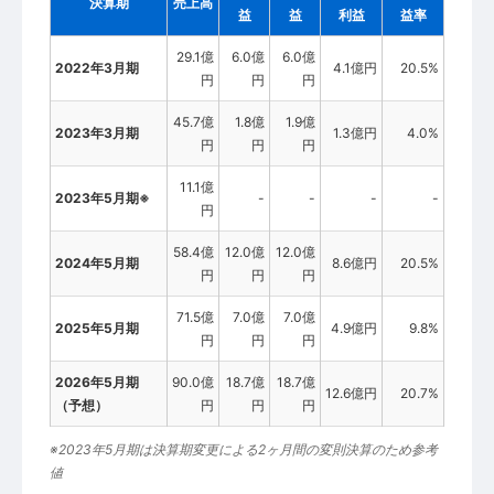
決算期
売上高
益
益
利益
益率
29.1億
6.0億
6.0億
2022年3月期
4.1億円
20.5%
円
円
円
45.7億
1.8億
1.9億
2023年3月期
1.3億円
4.0%
円
円
円
11.1億
2023年5月期※
-
-
-
-
円
58.4億
12.0億
12.0億
2024年5月期
8.6億円
20.5%
円
円
円
71.5億
7.0億
7.0億
2025年5月期
4.9億円
9.8%
円
円
円
2026年5月期
90.0億
18.7億
18.7億
12.6億円
20.7%
（予想）
円
円
円
※2023年5月期は決算期変更による2ヶ月間の変則決算のため参考
値