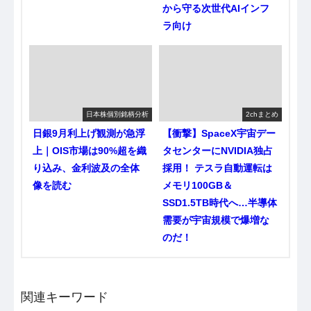
から守る次世代AIインフ
ラ向け
日本株個別銘柄分析
2chまとめ
日銀9月利上げ観測が急浮
【衝撃】SpaceX宇宙デー
上｜OIS市場は90%超を織
タセンターにNVIDIA独占
り込み、金利波及の全体
採用！ テスラ自動運転は
像を読む
メモリ100GB＆
SSD1.5TB時代へ…半導体
需要が宇宙規模で爆増な
のだ！
関連キーワード