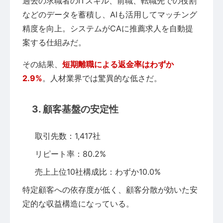
過去の求職者のITスキル、前職、転職先での役割
などのデータを蓄積し、AIも活用してマッチング
精度を向上。システムがCAに推薦求人を自動提
案する仕組みだ。
その結果、
短期離職による返金率はわずか
2.9%
。人材業界では驚異的な低さだ。
3. 顧客基盤の安定性
取引先数：1,417社
リピート率：80.2%
売上上位10社構成比：わずか10.0%
特定顧客への依存度が低く、顧客分散が効いた安
定的な収益構造になっている。