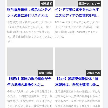
仮想通貨
最新テクノロジー
暗号資産暴落：強気センチメ
インド市場に変革をもたらす
ントの裏に潜むリスクとは
エヌビディアの次世代GPU供
給
仮想通貨 (暗号資産からのリダイレク
NVIDIA (エヌビディアからのリダイレ
ト) 暗号であるかどうかよりも、電子
クト) ^ “エヌビディア【NVDA】：業
情報処理であるかどうかが要件であ
績（通期）/株価 - Yahoo!ファイナン
る。通貨建資産を除くとなっているの
ス”. Ya...
で...
政治・経済
2chまとめ
【悲報】米国の政治革命が今
【2ch】米環境保護団体「日
年の危機の象徴やんけ…
本製鉄は、自然を破壊し鉄を
作り、気候に悪影響を及ぼし
今年の10大リスクの中で最も注目され
米環境保護団体からの指摘は、私たち
るのは、「米国の政治革命」です。政
続けるつもりでいた」
が知らなかった業界の裏側を明らかに
治情勢が不安定な中で、我々はどのよ
するもので、企業に対する透明性の重
[971283288]
うにこれを乗り越え、経済や社会にお
要性を再認識させてくれます。日本製