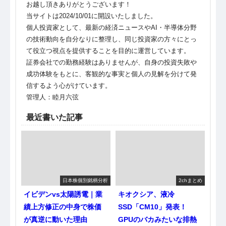
お越し頂きありがとうございます！
当サイトは2024/10/01に開設いたしました。
個人投資家として、最新の経済ニュースやAI・半導体分野
の技術動向を自分なりに整理し、同じ投資家の方々にとっ
て役立つ視点を提供することを目的に運営しています。
証券会社での勤務経験はありませんが、自身の投資失敗や
成功体験をもとに、客観的な事実と個人の見解を分けて発
信するよう心がけています。
管理人：睦月六弦
最近書いた記事
日本株個別銘柄分析
2chまとめ
イビデンvs太陽誘電｜業
キオクシア、液冷
績上方修正の中身で株価
SSD「CM10」発表！
が真逆に動いた理由
GPUのバカみたいな排熱