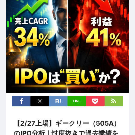
LINE
【2/27上場】ギークリー（505A）
のIPO分析｜忖度抜きで過去業績を