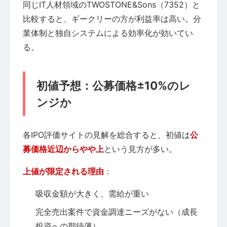
同じIT人材領域のTWOSTONE&Sons（7352）と
比較すると、ギークリーの方が利益率は高い。分
業体制と独自システムによる効率化が効いてい
る。
初値予想：公募価格±10%のレ
ンジか
各IPO評価サイトの見解を総合すると、初値は
公
募価格近辺からやや上
という見方が多い。
上値が限定される理由
：
吸収金額が大きく、需給が重い
完全売出案件で資金調達ニーズがない（成長
投資への期待薄）