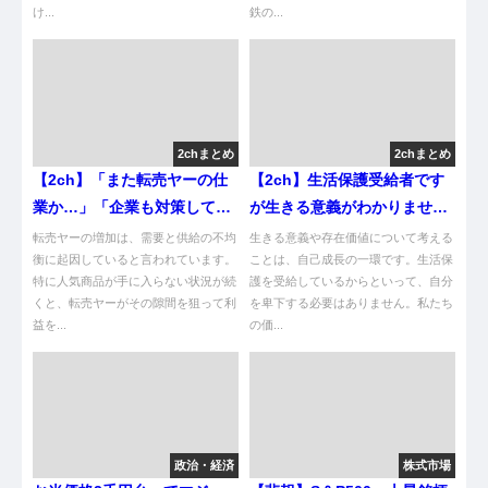
け...
鉄の...
2chまとめ
2chまとめ
【2ch】「また転売ヤーの仕
【2ch】生活保護受給者です
業か…」「企業も対策して
が生きる意義がわかりません
よ」日に日にヘイトが集ま
僕の日本への存在価値ってあ
転売ヤーの増加は、需要と供給の不均
生きる意義や存在価値について考える
る“転売ヤー”は、なぜ日本で
衡に起因していると言われています。
りますか？😭
ことは、自己成長の一環です。生活保
特に人気商品が手に入らない状況が続
護を受給しているからといって、自分
爆増したのか？ ★2 [ぐれ★]
くと、転売ヤーがその隙間を狙って利
を卑下する必要はありません。私たち
益を...
の価...
政治・経済
株式市場