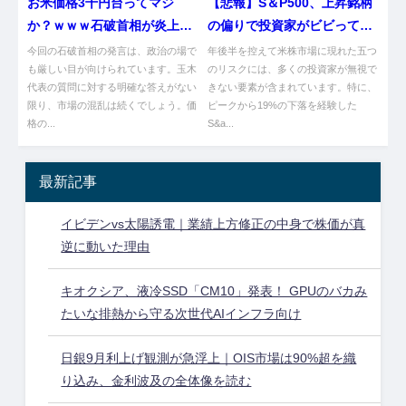
お米価格3千円台ってマジ
【悲報】S＆P500、上昇銘柄
か？ｗｗｗ石破首相が炎上中
の偏りで投資家がビビってる
ｗｗ
件…
今回の石破首相の発言は、政治の場で
年後半を控えて米株市場に現れた五つ
も厳しい目が向けられています。玉木
のリスクには、多くの投資家が無視で
代表の質問に対する明確な答えがない
きない要素が含まれています。特に、
限り、市場の混乱は続くでしょう。価
ピークから19%の下落を経験した
格の...
S&a...
最新記事
イビデンvs太陽誘電｜業績上方修正の中身で株価が真
逆に動いた理由
キオクシア、液冷SSD「CM10」発表！ GPUのバカみ
たいな排熱から守る次世代AIインフラ向け
日銀9月利上げ観測が急浮上｜OIS市場は90%超を織
り込み、金利波及の全体像を読む