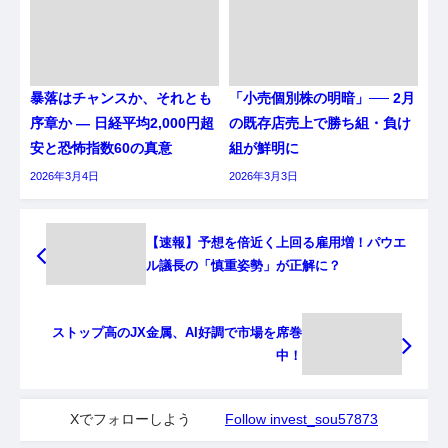
暴落はチャンスか、それとも
「小売個別株の明暗」── 2月
序章か ― 日経平均2,000円超
の既存店売上で勝ち組・負け
安と恐怖指数60の真意
組が鮮明に
2026年3月4日
2026年3月3日
【速報】予想を倍近く上回る雇用増！パウエ
ル議長の「慎重姿勢」が正解に？
ストップ高のJX金属、AI好調で市場を席巻
中！
Xでフォローしよう
Follow invest_sou57873