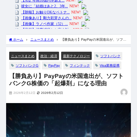
ホーム
ニュースまとめ
【勝負あり】PayPayの米国進出が、ソフト
バンクG株価の「起爆剤」になる理由
ソフトバンク
ニュースまとめ
政治・経済
最新テクノロジー
ソフトバンクG
PayPay
フィンテック
Visa業務提携
【勝負あり】PayPayの米国進出が、ソフト
バンクG株価の「起爆剤」になる理由
2026年2月12日
2026年2月12日