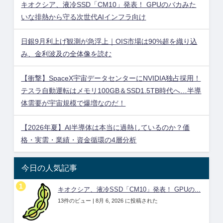
キオクシア、液冷SSD「CM10」発表！ GPUのバカみた
いな排熱から守る次世代AIインフラ向け
日銀9月利上げ観測が急浮上｜OIS市場は90%超を織り込
み、金利波及の全体像を読む
【衝撃】SpaceX宇宙データセンターにNVIDIA独占採用！
テスラ自動運転はメモリ100GB＆SSD1.5TB時代へ…半導
体需要が宇宙規模で爆増なのだ！
【2026年夏】AI半導体は本当に過熱しているのか？価
格・実需・業績・資金循環の4層分析
今日の人気記事
キオクシア、液冷SSD「CM10」発表！ GPUの...
13件のビュー
|
8月 6, 2026 に投稿された