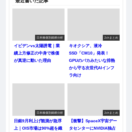
最近書いた記事
日本株個別銘柄分析
2chまとめ
イビデンvs太陽誘電｜業
キオクシア、液冷
績上方修正の中身で株価
SSD「CM10」発表！
が真逆に動いた理由
GPUのバカみたいな排熱
から守る次世代AIインフ
ラ向け
日本株個別銘柄分析
2chまとめ
日銀9月利上げ観測が急浮
【衝撃】SpaceX宇宙デー
上｜OIS市場は90%超を織
タセンターにNVIDIA独占