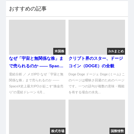
おすすめの記事
米国株
2chまとめ
なぜ「宇宙と無関係な株」ま
クリプト界のスター、ドージ
で売られるのか ―― SpaceX
コイン（DOGE）の全貌
史上最大IPOが起こす“換金売
需給分析 ／ メガIPO なぜ「宇宙と無
Doge Doge ドージェ Doge (ミーム) こ
り”の需給ドレーン
関係な株」まで売られるのか ――
のページは曖昧さ回避のためのページ
SpaceX史上最大IPOが起こす“換金売
です。一つの語句が複数の意味・職能
り”の需給ドレーン 6月...
を有する場合の水先...
株式市場
国際情勢