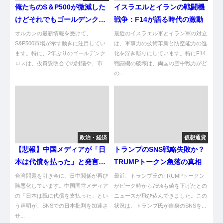
俺たちのS＆P500が微減した
イスラエルとイランの戦闘機
けどそれでもゴールデンクロ
戦争：F14が語る時代の激動
スやんけwww
オルカンの最新情報を受けて、
最近のイスラエル軍とイラン軍の対立
S&P500市場が示す動きに注目してい
は、軍事力の技術革新と防空能力の進
ます。特に、2年ぶりのゴールデンク
化を浮き彫りにしています。特にF14
ロスは、投資説明会での討議や、市...
戦闘機の破壊は、両国の空中戦力がど
の...
政治・経済
仮想通貨
【悲報】中国メディアが「日
トランプのSNS戦略失敗か？
本は代償を払った」と発言し
TRUMPトークン急落の真相
た結果ｗｗ
台湾問題を引き金に、日中関係が再び
最近、トランプ氏のTRUMPトークン
険悪化しています。中国国営メディア
がピーク時から75%も値を下げたとの
の「日本は既に代償を支払った」とい
ニュースが飛び込んできました。この
う声明が、SNSでの日本批判を加速さ
状況は、トランプ氏が自身のSNSを...
せ...