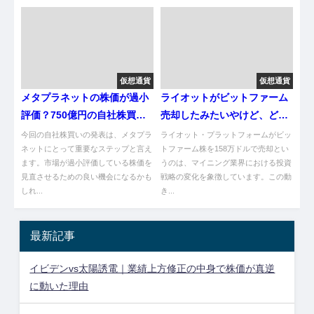
仮想通貨
仮想通貨
メタプラネットの株価が過小
ライオットがビットファーム
評価？750億円の自社株買い
売却したみたいやけど、どう
の真相
思う？【悲報】
今回の自社株買いの発表は、メタプラ
ライオット・プラットフォームがビッ
ネットにとって重要なステップと言え
トファーム株を158万ドルで売却とい
ます。市場が過小評価している株価を
うのは、マイニング業界における投資
見直させるための良い機会になるかも
戦略の変化を象徴しています。この動
しれ...
き...
最新記事
イビデンvs太陽誘電｜業績上方修正の中身で株価が真逆
に動いた理由