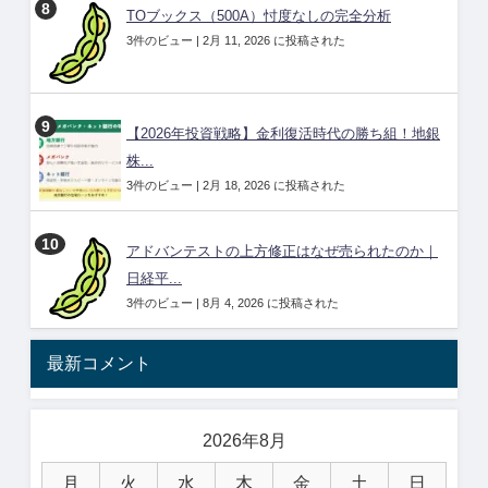
TOブックス（500A）忖度なしの完全分析
3件のビュー
|
2月 11, 2026 に投稿された
【2026年投資戦略】金利復活時代の勝ち組！地銀
株...
3件のビュー
|
2月 18, 2026 に投稿された
アドバンテストの上方修正はなぜ売られたのか｜
日経平...
3件のビュー
|
8月 4, 2026 に投稿された
最新コメント
2026年8月
月
火
水
木
金
土
日