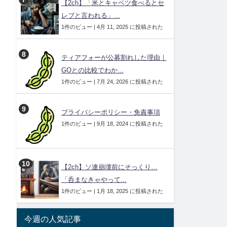
【2ch】「米とキャベツ食べるとセ
レブと言われる」...
1件のビュー
|
4月 11, 2025 に投稿された
ティアフォーが公募割れした理由｜
GOとの比較でわか...
1件のビュー
|
7月 24, 2026 に投稿された
プライバシーポリシー・免責事項
1件のビュー
|
9月 18, 2024 に投稿された
【2ch】ソ連崩壊前にそっくり…
「呑まなきゃやって...
1件のビュー
|
1月 18, 2025 に投稿された
今週の人気記事