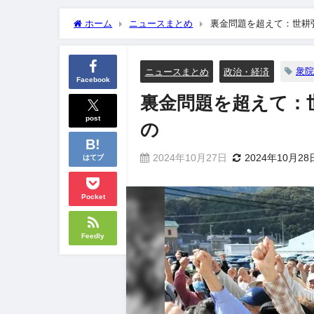
ホーム
ニュースまとめ
裏金問題を超えて：世耕
衆
ニュースまとめ
政治・経済
Facebook
裏金問題を超えて：
post
の
2024年10月27日
2024年10月28
はてブ
Pocket
Feedly