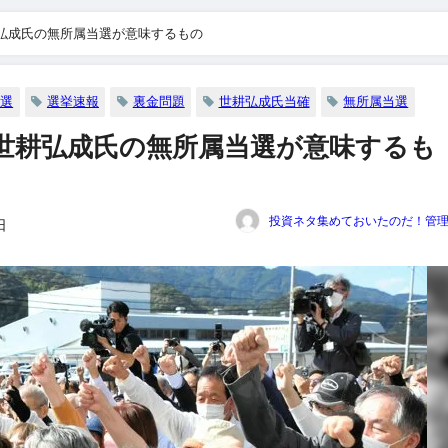
弘成氏の無所属当選が意味するもの
院選
選挙速報
裏金問題
世耕弘成氏当確
無所属当選
世耕弘成氏の無所属当選が意味するも
投資ネタ集めておいたのだ！管
日