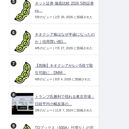
ネット証券 徹底比較 2026 SBI証券
vs...
5件のビュー
|
2月 26, 2026 に投稿された
キオクシア株はなぜ半値になったの
か｜信用買い残1...
4件のビュー
|
7月 27, 2026 に投稿された
【危険】キオクシアがレバ5倍で取
引可能に…DMM...
4件のビュー
|
8月 4, 2026 に投稿された
トランプ氏勝利で揺れる東京市場：
日経平均小幅反落の...
3件のビュー
|
11月 7, 2024 に投稿された
TOブックス（500A）忖度なしの完