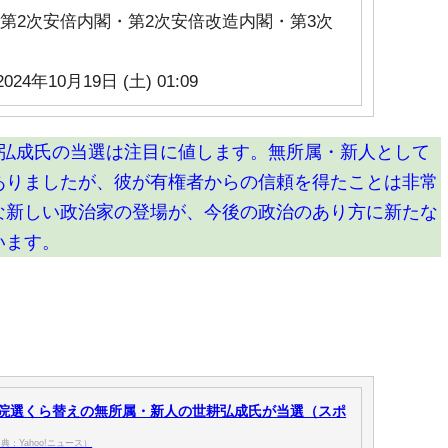
第2次安倍内閣・第2次安倍改造内閣・第3次
2024年10月19日 (土) 01:09
耕弘成氏の当選は注目に値します。無所属・新人として
ありましたが、彼が有権者からの信頼を得たことは非常
な新しい政治家の登場が、今後の政治のあり方に新たな
います。
衆院選くら替えの無所属・新人の世耕弘成氏が当選（スポ
典：Yahoo!ニュース）