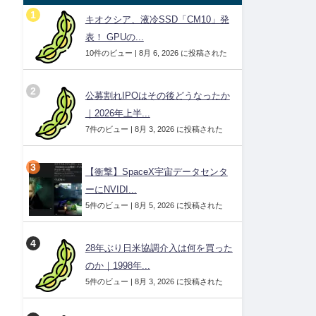
キオクシア、液冷SSD「CM10」発
表！ GPUの...
10件のビュー
|
8月 6, 2026 に投稿された
公募割れIPOはその後どうなったか
｜2026年上半...
7件のビュー
|
8月 3, 2026 に投稿された
【衝撃】SpaceX宇宙データセンタ
ーにNVIDI...
5件のビュー
|
8月 5, 2026 に投稿された
28年ぶり日米協調介入は何を買った
のか｜1998年...
5件のビュー
|
8月 3, 2026 に投稿された