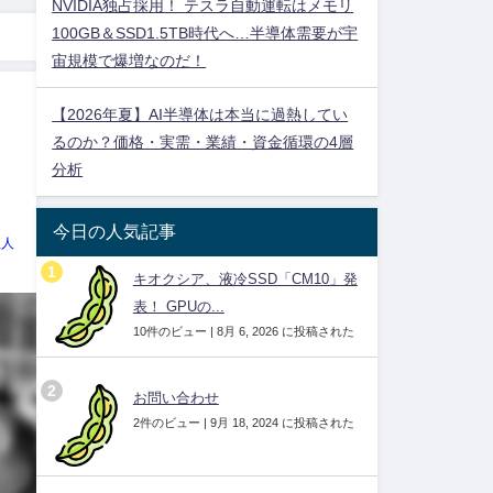
NVIDIA独占採用！ テスラ自動運転はメモリ
100GB＆SSD1.5TB時代へ…半導体需要が宇
宙規模で爆増なのだ！
【2026年夏】AI半導体は本当に過熱してい
るのか？価格・実需・業績・資金循環の4層
分析
今日の人気記事
理人
キオクシア、液冷SSD「CM10」発
表！ GPUの...
10件のビュー
|
8月 6, 2026 に投稿された
お問い合わせ
2件のビュー
|
9月 18, 2024 に投稿された