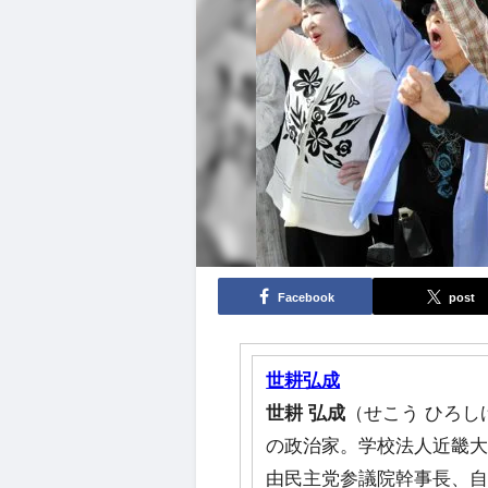
Facebook
post
世耕弘成
世耕
弘成
（せこう ひろしげ
の政治家。学校法人近畿大
由民主党参議院幹事長、