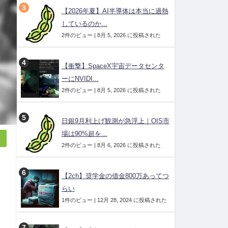
【2026年夏】AI半導体は本当に過熱
しているのか...
2件のビュー
|
8月 5, 2026 に投稿された
【衝撃】SpaceX宇宙データセンタ
ーにNVIDI...
2件のビュー
|
8月 5, 2026 に投稿された
日銀9月利上げ観測が急浮上｜OIS市
場は90%超を...
2件のビュー
|
8月 6, 2026 に投稿された
【2ch】奨学金の借金800万あってつ
らい
1件のビュー
|
12月 28, 2024 に投稿された