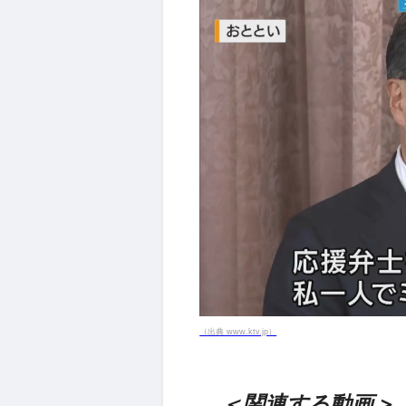
（出典 www.ktv.jp）
＜関連する動画＞