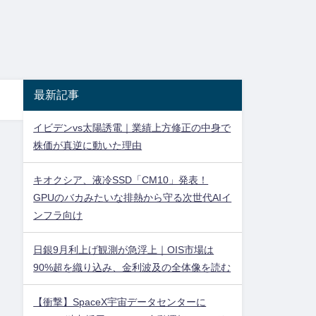
最新記事
イビデンvs太陽誘電｜業績上方修正の中身で
株価が真逆に動いた理由
キオクシア、液冷SSD「CM10」発表！
GPUのバカみたいな排熱から守る次世代AIイ
ンフラ向け
日銀9月利上げ観測が急浮上｜OIS市場は
90%超を織り込み、金利波及の全体像を読む
【衝撃】SpaceX宇宙データセンターに