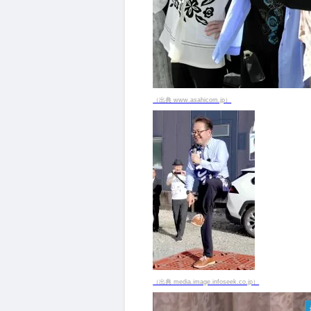
（出典 www.asahicom.jp）
（出典 media.image.infoseek.co.jp）