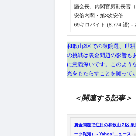
議会長、内閣官房副長官（
安倍内閣・第3次安倍…
69キロバイト (8,774 語) - 
和歌山2区での衆院選、世
の挑戦は裏金問題の影響も
に意義深いです。このよう
光をもたらすことを願って
＜関連する記事＞
裏金問題で注目の和歌山２区 
ーツ報知） - Yahoo!ニュース
（出