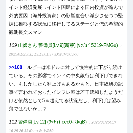
インド経済発展→インド国民による国内投資が進んで
外的要因（海外投資家）の影響度合い減少させつつ堅
調に推移する状況に移行してるステージと俺の希望的
観測長文スマン
109
山師さん 警備員[Lv.9][新芽] (ﾜｯﾁｮｲ 5319-FMGu)
：
2025/01/25(土) 13:13:01.37
ID:wuMO6SxI0
>>108
ルピーは米ドルに対して慢性的に下がり続け
ている。その影響でインドの中央銀行は利下げできな
い、もしかしたら利上げもあるかもと、日本総研の記
事で言われておったインフレ率は若干緩和したようだ
けど依然として5％超えてる状況だし、利下げは望み
薄ではないか…？
112
警備員[Lv.12] (ﾜｯﾁｮｲ cec0-RkqB)
：2025/01/26(日)
16:25:26.33
ID:ot+W+W860