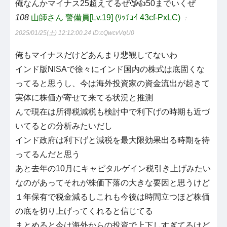
俺なんかマイナス25超えてるぜ🤥👍50までいくぜ
108
山師さん 警備員[Lv.19] (ﾜｯﾁｮｲ 43cf-PxLC)
：
2025/01/25(土) 12:12:00.24
ID:cQwcvVqU0
俺もマイナスだけどあんまり悲観してないわ
インド版NISAで徐々にインド国内の株式は底固くな
ってると思うし、今は海外投資家の資金流出が起きて
実体に株価が寄せて来てる状況と推測
んで現在は所得税減税も検討中で利下げの時期も近づ
いてるとの分析みたいだし
インド政府は利下げと減税を最大限効果出る時期を待
ってるんだと思う
あと去年の10月にキャピタルゲイン税引き上げみたい
なのがあってそれが株価下落の大きな要因と思うけど
１年保有で税金減るしこれも今後は時間立つほど株価
の底を切り上げってくれると信じてる
まとめると今は海外からの投資で上下しすぎてるけど