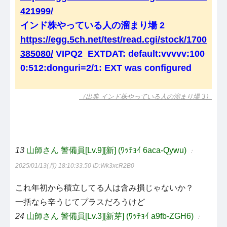
421999/
インド株やっている人の溜まり場 2
https://egg.5ch.net/test/read.cgi/stock/1700
385080/
VIPQ2_EXTDAT: default:vvvvv:100
0:512:donguri=2/1: EXT was configured
（出典 インド株やっている人の溜まり場 3）
13
山師さん 警備員[Lv.9][新] (ﾜｯﾁｮｲ 6aca-Qywu)
：
2025/01/13(月) 18:10:33.50
ID:Wk3xcR2B0
これ年初から積立してる人は含み損じゃないか？
一括なら辛うじてプラスだろうけど
24
山師さん 警備員[Lv.3][新芽] (ﾜｯﾁｮｲ a9fb-ZGH6)
：