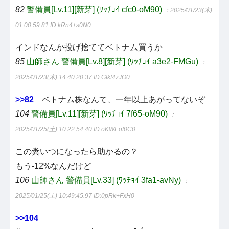
82
警備員[Lv.11][新芽] (ﾜｯﾁｮｲ cfc0-oM90)
：2025/01/23(木)
01:00:59.81
ID:kRn4+s0N0
インドなんか投げ捨ててベトナム買うか
85
山師さん 警備員[Lv.8][新芽] (ﾜｯﾁｮｲ a3e2-FMGu)
：
2025/01/23(木) 14:40:20.37
ID:Gfkf4zJO0
>>82
ベトナム株なんて、一年以上あがってないぞ
104
警備員[Lv.11][新芽] (ﾜｯﾁｮｲ 7f65-oM90)
：
2025/01/25(土) 10:22:54.40
ID:oKWEof0C0
この糞いつになったら助かるの？
もう-12%なんだけど
106
山師さん 警備員[Lv.33] (ﾜｯﾁｮｲ 3fa1-avNy)
：
2025/01/25(土) 10:49:45.97
ID:0pRk+FxH0
>>104