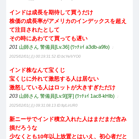
インドは成長を期待して買うだけ
株価の成長率がアメリカのインデックスを超え
て注目されたとして
その時にあわてて買っても遅い
201
山師さん 警備員[Lv.36] (ﾜｯﾁｮｲ a3db-a9fo)
：
2025/02/01(土) 00:19:31.52
ID:bcYe/VYO0
インド株なんて宝くじ
宝くじに外れて激怒する人は居ない
激怒している人はロットが大きすぎただけ
203
山師さん 警備員[Lv.9][芽] (ﾜｯﾁｮｲ 1ac8-kHIb)
：
2025/02/01(土) 09:31:08.13
ID:fq/LirUR0
新ニーサでインド積立入れた人はまだまだ含み
損だろうな
少なくとも10年以上放置とはいえ、初心者だと