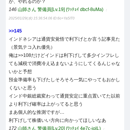
が、やれるのか？
146
山師さん 警備員[Lv.19] (ﾜｯﾁｮｲ dbcf-8uMa)
：
2025/01/29(水) 15:36:54.06
ID:6o+Ya5IT0
>>145
インドネシアは通貨安覚悟で利下げとか言う記事見た
（景気テコ入れ優先）
俺は>>108だけどインドは利下げして多少インフレし
ても減税で消費冷え込まないようにしてくるんじゃな
いかと予想
預金準備率も下げたしそろそろ一気にやってもおかし
くないと思う
インド中銀総裁変わって通貨安定に重点置いてた以前
より利下げ確率は上がってると思う
まあ個人的な推測ですが…
利下げして株価いい方向に向かってほしいなあ
172
山師さん 警備員[Lv.20] (ﾜｯﾁｮｲ 4e7c-jolL)
：