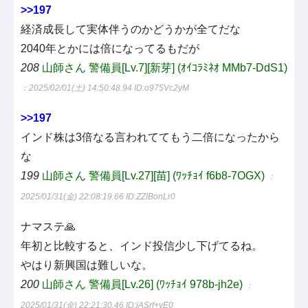
>>197
経済成長して実体伴うのかどうかが全てだな
2040年とかには倍になってるもだが
208
山師さん 警備員[Lv.7][新芽] (ｵｲｺﾗﾐﾈｵ MMb7-DdS1)
：2025/02/01(土) 14:50:48.94
ID:o975Vc2yM
>>197
インド株は3倍なる言われててもう二倍になったから
な
199
山師さん 警備員[Lv.27][苗] (ﾜｯﾁｮｲ f6b8-7OGX)
：
2025/01/31(金) 22:08:19.66
ID:ZZIBonLr0
ナマステ🙏
年初と比較すると、インド投信少し下げてるね。
やはり新興国は難しいな。
200
山師さん 警備員[Lv.26] (ﾜｯﾁｮｲ 978b-jh2e)
：
2025/01/31(金) 22:21:30.46
ID:jASrf+yE0