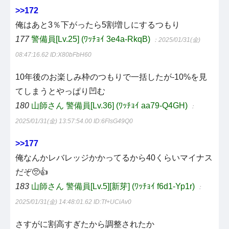
>>172
俺はあと3％下がったら5割増しにするつもり
177
警備員[Lv.25] (ﾜｯﾁｮｲ 3e4a-RkqB)
：2025/01/31(金)
08:47:16.62
ID:X80bFbH60
10年後のお楽しみ枠のつもりで一括したが-10%を見
てしまうとやっぱり凹む
180
山師さん 警備員[Lv.36] (ﾜｯﾁｮｲ aa79-Q4GH)
：
2025/01/31(金) 13:57:54.00
ID:6FlsG49Q0
>>177
俺なんかレバレッジかかってるから40くらいマイナス
だぞ🥺👍
183
山師さん 警備員[Lv.5][新芽] (ﾜｯﾁｮｲ f6d1-Yp1r)
：
2025/01/31(金) 14:48:01.62
ID:Tf+UCiAv0
さすがに割高すぎたから調整されたか