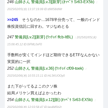
246
山師さん 警備員[Lv.3][新芽] (ｵｯﾍﾟｹ Sr63-EX5b)
：
2025/02/05(水) 13:37:19.99
ID:d9858/dWr
>>245
そうなのか…1678半分売って、一般のインド
株投資信託に回すわ。マジなめとる
247
警備員[Lv.2][新芽] (ﾜｯﾁｮｲ ffcb-ltBL)
：2025/02/05(水)
15:06:45.12
ID:0iFML0vF0
手数料が安くてインドほど期待できるETFなんかない
実質的に一択
252
山師さん 警備員[Lv.36] (ﾜｯﾁｮｲ cf09-toek)
：
2025/02/06(木) 10:55:15.11
ID:HL5KUOOy0
また下がってるよこのクソ株
結局メリケン買えばよかったわ
254
山師さん 警備員[Lv.12][新] (ｵｯﾍﾟｹ Sr63-EX5b)
：
2025/02/06(木) 12:03:58.47
ID:las4M5h2r