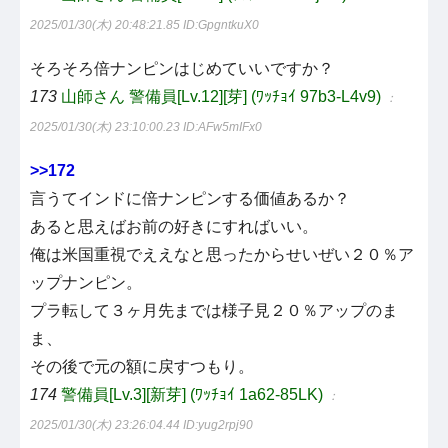
2025/01/30(木) 20:48:21.85
ID:GpgntkuX0
そろそろ倍ナンピンはじめていいですか？
173
山師さん 警備員[Lv.12][芽] (ﾜｯﾁｮｲ 97b3-L4v9)
：
2025/01/30(木) 23:10:00.23
ID:AFw5mIFx0
>>172
言うてインドに倍ナンピンする価値あるか？
あると思えばお前の好きにすればいい。
俺は米国重視でええなと思ったからせいぜい２０％ア
ップナンピン。
プラ転して３ヶ月先までは様子見２０％アップのま
ま、
その後で元の額に戻すつもり。
174
警備員[Lv.3][新芽] (ﾜｯﾁｮｲ 1a62-85LK)
：
2025/01/30(木) 23:26:04.44
ID:yug2rpj90