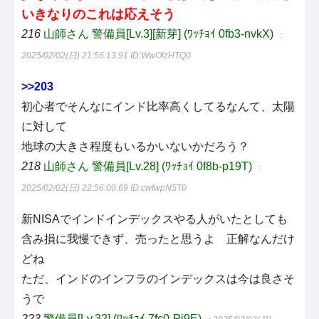
いきなりのこれは応えそう
216
山師さん 警備員[Lv.3][新芽] (ﾜｯﾁｮｲ 0fb3-nvkX)
：
2025/02/02(日) 21:56:13.91
ID:WwOlzHTQ0
>>203
初心者でそんなにインド比率高くしてるなんて、太陽
に対して
地球の大きさ程度もいるかいないかだろう？
218
山師さん 警備員[Lv.28] (ﾜｯﾁｮｲ 0f8b-p19T)
：
2025/02/02(日) 22:56:00.69
ID:cwfwpN5T0
新NISAでインドインデックスやる人がいたとしても
含み損に我慢できず、売ったと思うよ 正解なんだけ
どね
ただ、インドのインフラのインデックスは今は良さそ
うで
223
警備員[Lv.32] (ﾜｯﾁｮｲ 7fc0-Pj9E)