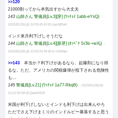
>>120
21000割ってから本気出すから大丈夫
143
山師さん 警備員[Lv.3][芽] (ﾜｯﾁｮｲ 1abb-eYsQ)
：
2025/01/29(水) 14:55:45.63
ID:ctaUI85a0
インド来月利下げしそうだな
144
山師さん 警備員[Lv.4][新芽] (ｵｯﾍﾟｹ Sr3b-+wXj)
：
2025/01/29(水) 15:05:55.04
ID:e+Yz0Nipr
>>143
本当か？利下げがあるなら、起爆剤になり得
るな。ただ、アメリカの関税爆弾が投下される危険性
も…
145
警備員[Lv.21] (ﾜｯﾁｮｲ 1a77-RkqB)
：2025/01/29(水)
15:22:50.89
ID:Qxlwf3930
米国が利下げしないとインドも利下げは出来んやろ
ただでさえ下げまくりのインドルピー暴落すると思う