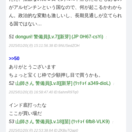
がアルゼンチンという国なので、何が起こるかわから
ん。政治的な変動も激しいし、長期見通しが立てられ
る国ではない…
51
donguri! 警備員[Lv.7][新芽] (JP 0H67-csYi)
：
2025/01/20(月) 15:11:56.38
ID:9NUSedZOH
>>50
ありがとうございます
ちょっと宝くじ枠で少額押し目で買うかも。
52
山師さん 警備員[Lv.8][新芽] (ﾜｯﾁｮｲ a349-dioL)
：
2025/01/20(月) 16:58:47.40
ID:6ahmR9Tq0
インド底打ったな
ここが買い場だ
53
山師さん 警備員[Lv.18][苗] (ﾜｯﾁｮｲ 6fb8-VLK9)
：
2025/01/20(月) 22:53:38.64
ID:ZKBuTQap0