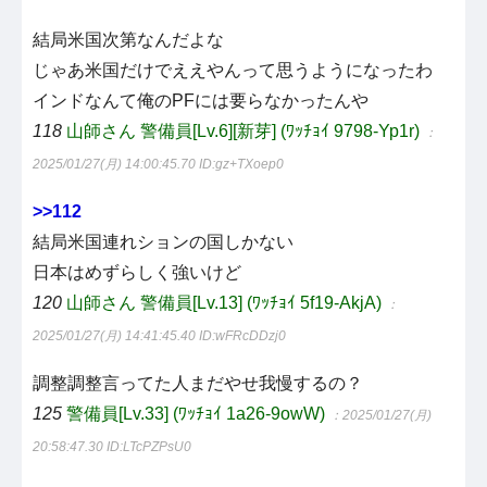
結局米国次第なんだよな
じゃあ米国だけでええやんって思うようになったわ
インドなんて俺のPFには要らなかったんや
118
山師さん 警備員[Lv.6][新芽] (ﾜｯﾁｮｲ 9798-Yp1r)
：
2025/01/27(月) 14:00:45.70
ID:gz+TXoep0
>>112
結局米国連れションの国しかない
日本はめずらしく強いけど
120
山師さん 警備員[Lv.13] (ﾜｯﾁｮｲ 5f19-AkjA)
：
2025/01/27(月) 14:41:45.40
ID:wFRcDDzj0
調整調整言ってた人まだやせ我慢するの？
125
警備員[Lv.33] (ﾜｯﾁｮｲ 1a26-9owW)
：2025/01/27(月)
20:58:47.30
ID:LTcPZPsU0