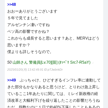
>>48
おおーありがとうございます
５年で見てました
アルゼンチン凄いですね
ペソ高の影響ですかね？
これからも成長すると思います？あと、MERVはどう
思いますか？
僕よりも詳しそうなので。
50
山師さん 警備員[Lv.70][苗] (ｵｯﾍﾟｹ Src7-R5aY)
：
2025/01/20(月) 13:42:49.91
ID:pTJwbnkDr
>>49
ぶっちゃけ、ひどすぎるインフレ率に連動して
きた部分もかなりあると思うけど、とりわけ急上昇し
ているここ1年あたりに関しては、ミレイ新政権の経
済改革と大幅利下げを繰り返したことの影響だろうね
ただ、指数なのに１日で約40%下落したこともあるの