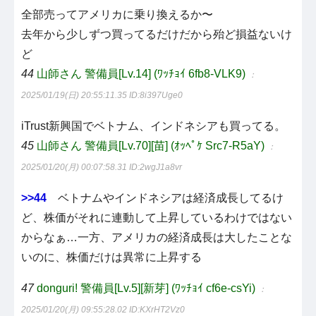
全部売ってアメリカに乗り換えるか〜
去年から少しずつ買ってるだけだから殆ど損益ないけ
ど
44
山師さん 警備員[Lv.14] (ﾜｯﾁｮｲ 6fb8-VLK9)
：
2025/01/19(日) 20:55:11.35
ID:8i397Uge0
iTrust新興国でベトナム、インドネシアも買ってる。
45
山師さん 警備員[Lv.70][苗] (ｵｯﾍﾟｹ Src7-R5aY)
：
2025/01/20(月) 00:07:58.31
ID:2wgJ1a8vr
>>44
ベトナムやインドネシアは経済成長してるけ
ど、株価がそれに連動して上昇しているわけではない
からなぁ…一方、アメリカの経済成長は大したことな
いのに、株価だけは異常に上昇する
47
donguri! 警備員[Lv.5][新芽] (ﾜｯﾁｮｲ cf6e-csYi)
：
2025/01/20(月) 09:55:28.02
ID:KXrHT2Vz0