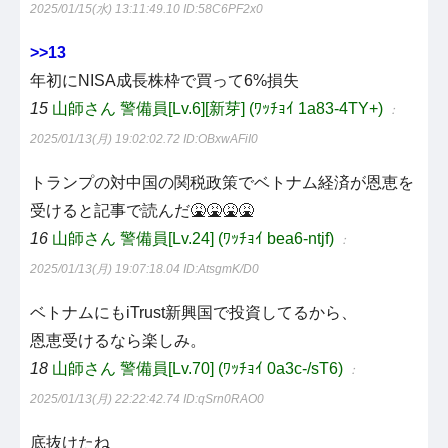
2025/01/15(水) 13:11:49.10
ID:58C6PF2x0
>>13
年初にNISA成長株枠で買って6%損失
15
山師さん 警備員[Lv.6][新芽] (ﾜｯﾁｮｲ 1a83-4TY+)
：
2025/01/13(月) 19:02:02.72
ID:OBxwAFiI0
トランプの対中国の関税政策でベトナム経済が恩恵を
受けると記事で読んだ🤮🤮🤮🤮
16
山師さん 警備員[Lv.24] (ﾜｯﾁｮｲ bea6-ntjf)
：
2025/01/13(月) 19:07:18.04
ID:AtsgmK/D0
ベトナムにもiTrust新興国で投資してるから、
恩恵受けるなら楽しみ。
18
山師さん 警備員[Lv.70] (ﾜｯﾁｮｲ 0a3c-/sT6)
：
2025/01/13(月) 22:22:42.74
ID:qSrn0RAO0
底抜けたね