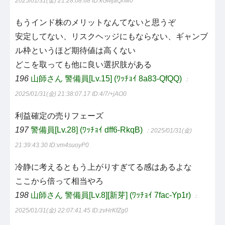
2025/01/31(金) 21:28:08.68
ID:kGMjaQnw0
もうインド株のメリットなんてないと思うぞ
安定してない、リスクヘッジにもならない、ギャンブ
ル枠というほど期待値は高くない
どこを取っても他に良い選択肢がある
196
山師さん 警備員[Lv.15] (ﾜｯﾁｮｲ 8a83-QfQQ)
：
2025/01/31(金) 21:38:07.17
ID:4/7/+jAO0
利益確定の売りフェーズ
197
警備員[Lv.28] (ﾜｯﾁｮｲ dff6-RkqB)
：2025/01/31(金)
21:39:43.30
ID:vm4suoyP0
冷静に考えるともう上がりすぎてる感はあるよな
ここから倍って相当やろ
198
山師さん 警備員[Lv.8][新芽] (ﾜｯﾁｮｲ 7fac-Yp1r)
：
2025/01/31(金) 22:07:41.45
ID:zvHrKfZg0