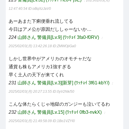
：2025/02/03(月)
12:47:40.54
ID:oBqXzJaV0
あーあまた下痢便垂れ流してる
今日はアメ公が原因だししゃーないか…
224
山師さん 警備員[Lv.9] (ﾜｯﾁｮｲ 3fa0-f0RV)
：
2025/02/03(月) 13:42:26.18
ID:ZMWOjiGa0
しかし世界中がアメリカのオモチャだな
通貨も株もアメリカ1強すぎる
早く土人の天下が来てくれ
231
山師さん 警備員[Lv.3][新芽] (ﾜｯﾁｮｲ 3f61-kbY/)
：
2025/02/03(月) 20:27:13.55
ID:0yV2Nk/50
こんな体たらくじゃ地獄のガンジーも泣いてるわ
232
山師さん 警備員[Lv.15] (ﾜｯﾁｮｲ 0fb3-nvkX)
：
2025/02/03(月) 21:49:58.09
ID:1Bo1VZYI0