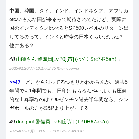
中国、韓国、タイ、インド、インドネシア、アフリカ
etc.いろんな国が来るって期待されてたけど、実際に
国のインデックス比べるとSP500レベルのリターン出
してるのって、インドと昨今の日本くらいだよね？
他にある？
48
山師さん 警備員[Lv.70][苗] (ｵｯﾍﾟｹ Src7-R5aY)
：
2025/01/20(月) 10:17:02.25
ID:qmcbp/+or
>>47
どこから測ってるつもりかわからんが、過去5
年間でも1年間でも、日印はもちろんS&Pよりも圧倒
的な上昇率なのはアルゼンチン過去半年間なら、シン
ガポールの方がS&Pより上がってる
49
donguri! 警備員[Lv.6][新芽] (JP 0H67-csYi)
：
2025/01/20(月) 13:09:55.30
ID:9NUSedZOH