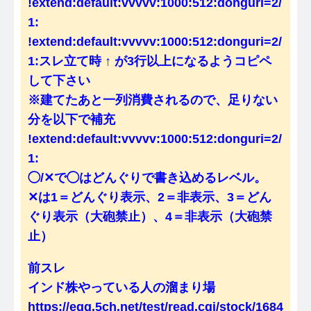
!extend:default:vvvvv:1000:512:donguri=2/
1:
!extend:default:vvvvv:1000:512:donguri=2/
1:スレ立て時 ↑ が3行以上になるようコピペ
して下さい
※建てたあと一列消費されるので、足りない
分を以下で補充
!extend:default:vvvvv:1000:512:donguri=2/
1:
◯/✕で◯はどんぐりで書き込めるレベル。
✕は1＝どんぐり表示、2＝非表示、3＝どん
ぐり表示（大砲禁止）、4＝非表示（大砲禁
止）
前スレ
インド株やっている人の溜まり場
https://egg.5ch.net/test/read.cgi/stock/1684