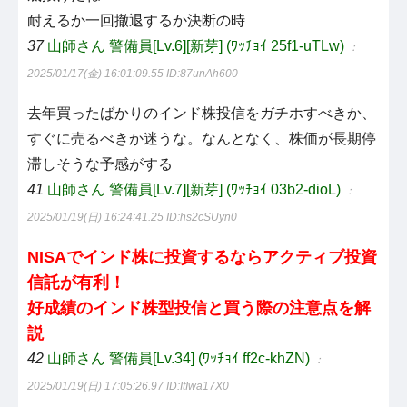
耐えるか一回撤退するか決断の時
37
山師さん 警備員[Lv.6][新芽] (ﾜｯﾁｮｲ 25f1-uTLw)
：
2025/01/17(金) 16:01:09.55
ID:87unAh600
去年買ったばかりのインド株投信をガチホすべきか、
すぐに売るべきか迷うな。なんとなく、株価が長期停
滞しそうな予感がする
41
山師さん 警備員[Lv.7][新芽] (ﾜｯﾁｮｲ 03b2-dioL)
：
2025/01/19(日) 16:24:41.25
ID:hs2cSUyn0
NISAでインド株に投資するならアクティブ投資
信託が有利！
好成績のインド株型投信と買う際の注意点を解
説
42
山師さん 警備員[Lv.34] (ﾜｯﾁｮｲ ff2c-khZN)
：
2025/01/19(日) 17:05:26.97
ID:ItIwa17X0