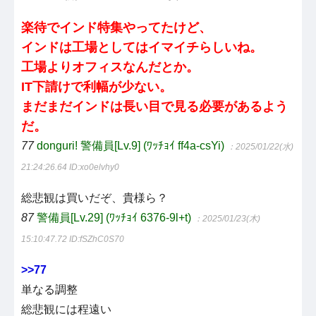
楽待でインド特集やってたけど、
インドは工場としてはイマイチらしいね。
工場よりオフィスなんだとか。
IT下請けで利幅が少ない。
まだまだインドは長い目で見る必要があるよう
だ。
77
donguri! 警備員[Lv.9] (ﾜｯﾁｮｲ ff4a-csYi)
：2025/01/22(水)
21:24:26.64
ID:xo0elvhy0
総悲観は買いだぞ、貴様ら？
87
警備員[Lv.29] (ﾜｯﾁｮｲ 6376-9l+t)
：2025/01/23(木)
15:10:47.72
ID:fSZhC0S70
>>77
単なる調整
総悲観には程遠い