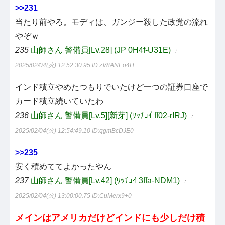
>>231
当たり前やろ。モディは、ガンジー殺した政党の流れ
やぞｗ
235
山師さん 警備員[Lv.28] (JP 0H4f-U31E)
：
2025/02/04(火) 12:52:30.95
ID:zV8ANEo4H
インド積立やめたつもりでいたけど一つの証券口座で
カード積立続いていたわ
236
山師さん 警備員[Lv.5][新芽] (ﾜｯﾁｮｲ ff02-rIRJ)
：
2025/02/04(火) 12:54:49.10
ID:qgmBcDJE0
>>235
安く積めててよかったやん
237
山師さん 警備員[Lv.42] (ﾜｯﾁｮｲ 3ffa-NDM1)
：
2025/02/04(火) 13:00:00.75
ID:CuMerx9+0
メインはアメリカだけどインドにも少しだけ積