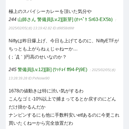
極上のスパイシーカレーを頂いた気分や
244
山師さん 警備員[Lv.2][新芽] (ｵｯﾍﾟｹ Sr63-EX5b)
：
2025/02/05(水) 13:19:42.82
ID:d9858/dWr
Niftyは昨日爆上げ、今日も上げてるのに、NiftyETFが
ちっとも上がらねぇじゃねーか…
(；´Д｀)円高のせいなのか？
245
警備員[Lv.12][新] (ﾜｯﾁｮｲ ff94-Pj9E)
：2025/02/05(水)
13:28:39.28
ID:PxNoiwi90
1678の値動きは特に渋い気がするわ
こんなゴミ-10%以上で捕まってるとか戻すのにどん
だけ掛かるんだか
ナンピンするにも他に手数料安いetfあるのに今更これ
買いたくねーから完全放置だわ