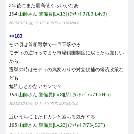
3年後にまた最高値くらいかなあ
194
山師さん 警備員[Lv.13] (ﾜｯﾁｮｲ 97b3-L4v9)
：
2025/01/31(金) 20:17:34.98
ID:e2YM02aL0
>>183
その頃は首相選挙で一旦下落やろ
モディの逆行ってまた市場鎖国制度に戻ったら厳しい
から、
選挙の時はモディの気変わりや対立候補の経済政策な
ども
勉強しとかなアカンで？
193
山師さん 警備員[Lv.8][芽] (ﾜｯﾁｮｲ 7a71-kHIb)
：
2025/01/31(金) 18:34:30.05
ID:MZQcIyCn0
近いうちにまたドカンと落ちる気がする
195
山師さん 警備員[Lv.23] (ﾜｯﾁｮｲ 7f73-jS2T)
：