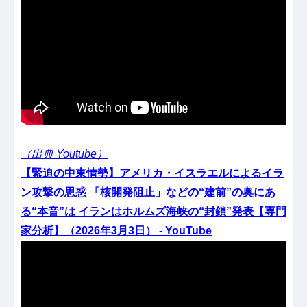
（出典 Youtube）
【緊迫の中東情勢】アメリカ・イスラエルによるイラ
ン攻撃の思惑 「核開発阻止」などの“建前”の奥にあ
る“本音”は イランはホルムズ海峡の“封鎖”発表【専門
家分析】（2026年3月3日） - YouTube