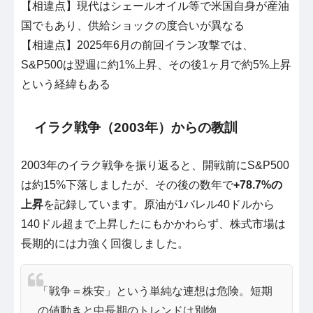
【相違点】現代はシェールオイル等で米国自身が産油
国でもあり、供給ショックの度合いが異なる
【相違点】2025年6月の前回イラン攻撃では、
S&P500は翌週に約1%上昇、その後1ヶ月で約5%上昇
という経緯もある
イラク戦争（2003年）からの教訓
2003年のイラク戦争を振り返ると、開戦前にS&P500
は約15%下落しましたが、その後の数年で
+78.7%の
上昇
を記録しています。原油が1バレル40ドルから
140ドル超まで上昇したにもかかわらず、株式市場は
長期的には力強く回復しました。
「戦争＝株安」という単純な連想は危険。短期
の値動きと中長期のトレンドは別物。