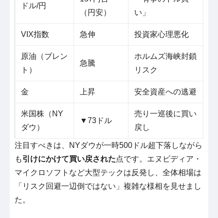
ドル/円
（円安）
い」
VIX指数
急伸
投資家心理悪化
原油（ブレン
ホルムズ海峡封鎖
急騰
ト）
リスク
金
上昇
安全資産への逃避
米国株（NY
売り一巡後に買い
▼73ドル
ダウ）
戻し
注目すべきは、NYダウが一時500ドル超下落しながら
も
引けにかけて買い戻された
点です。エヌビディア・
マイクロソフトなど大型テックは反発し、全体相場は
「リスク回避一辺倒ではない」複雑な様相を見せまし
た。