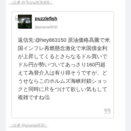
（出典 @7lclzp2636406）
puzzlefish
@pirania0630
返信先:@hey863150 原油価格高騰で米
国インフレ再燃懸念激化で米国債金利
が上昇してくるとさらなるドル買いで
ドル円が勢いづいてあっさり160円超
えて為替介入は有り得そうですが、ど
うせならこのホルムズ海峡封鎖ショッ
クと同時に片をつけて欲しい気もして
複雑ですね🤔
（出典 @pirania0630）