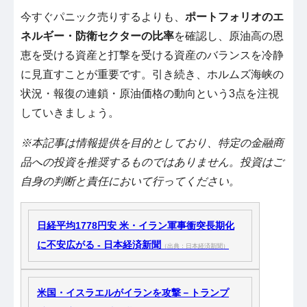
今すぐパニック売りするよりも、
ポートフォリオのエ
ネルギー・防衛セクターの比率
を確認し、原油高の恩
恵を受ける資産と打撃を受ける資産のバランスを冷静
に見直すことが重要です。引き続き、ホルムズ海峡の
状況・報復の連鎖・原油価格の動向という3点を注視
していきましょう。
※本記事は情報提供を目的としており、特定の金融商
品への投資を推奨するものではありません。投資はご
自身の判断と責任において行ってください。
日経平均1778円安 米・イラン軍事衝突長期化
に不安広がる - 日本経済新聞
（出典：日本経済新聞）
米国・イスラエルがイランを攻撃－トランプ