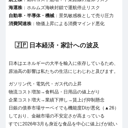
海運株
：ホルムズ海峡封鎖で運航停止リスク
自動車・半導体・機械
：景気敏感株として売り圧力
消費関連株
：物価上昇による消費マインド悪化
🇯🇵 日本経済・家計への波及
日本はエネルギーの大半を輸入に依存しているため、
原油高の影響は私たちの生活にじわじわと及びます。
ガソリン代・電気代・ガス代の上昇
物流コスト増加→食料品・日用品の値上がり
企業コスト増大→業績下押し→賃上げ抑制懸念
日銀の債券市場サーベイでも機能度DIが悪化（▲26）
しており、金融市場の不安定さが高まっている
すでに2026年3月も身近な食品を中心に値上げが続い