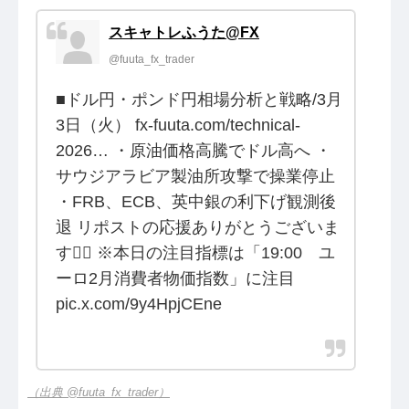
スキャトレふうた@FX
@fuuta_fx_trader
■ドル円・ポンド円相場分析と戦略/3月
3日（火） fx-fuuta.com/technical-
2026… ・原油価格高騰でドル高へ ・
サウジアラビア製油所攻撃で操業停止
・FRB、ECB、英中銀の利下げ観測後
退 リポストの応援ありがとうございま
す🙇‍♂️ ※本日の注目指標は「19:00 ユ
ーロ2月消費者物価指数」に注目
pic.x.com/9y4HpjCEne
（出典 @fuuta_fx_trader）