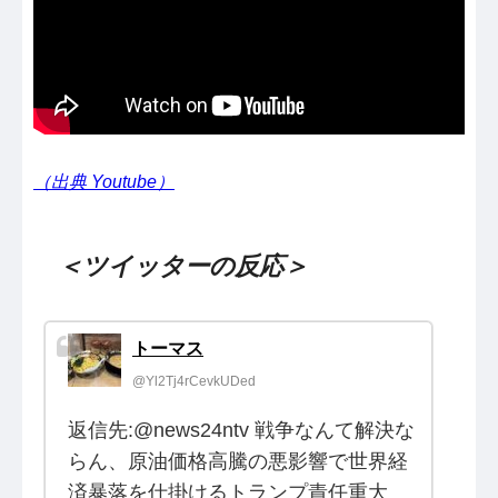
（出典 Youtube）
＜ツイッターの反応＞
トーマス
@Yl2Tj4rCevkUDed
返信先:@news24ntv 戦争なんて解決な
らん、原油価格高騰の悪影響で世界経
済暴落を仕掛けるトランプ責任重大