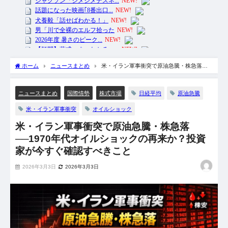
ホーム
ニュースまとめ
米・イラン軍事衝突で原油急騰・株急落
──1970年代オイルショックの再来か？投資家が今すぐ確認すべきこと
日経平均
原油急騰
ニュースまとめ
国際情勢
株式市場
米・イラン軍事衝突
オイルショック
米・イラン軍事衝突で原油急騰・株急落
──1970年代オイルショックの再来か？投資
家が今すぐ確認すべきこと
2026年3月3日
2026年3月3日