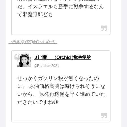
だ。イスラエルも勝手に戦争するなん
て邪魔野郎ども
（出典 @Yl2Tj4rCevkUDed）
🇯🇵蘭 （Orchid )🌺☘️💙💛
@Ranchan2021
せっかくガソリン税が無くなったの
に、 原油価格高騰は避けられそうにな
いから、 原発再稼働を早く進めていた
だきたいですね😧