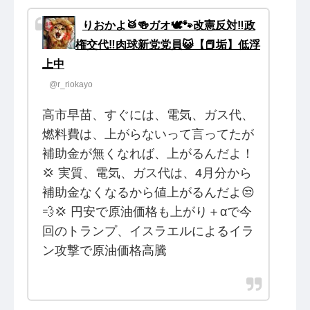
りおかよ🥁🍻ガオ🕊️🐾改憲反対‼️政
権交代‼️肉球新党党員😺【📕垢】低浮
上中
@r_riokayo
高市早苗、すぐには、電気、ガス代、
燃料費は、上がらないって言ってたが
補助金が無くなれば、上がるんだよ！
💢 実質、電気、ガス代は、4月分から
補助金なくなるから値上がるんだよ😒
💨💢 円安で原油価格も上がり＋αで今
回のトランプ、イスラエルによるイラ
ン攻撃で原油価格高騰