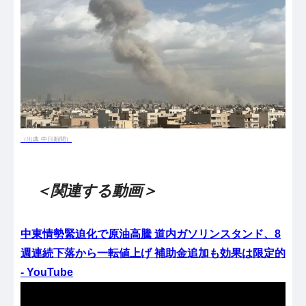
（出典 中日新聞）
＜関連する動画＞
中東情勢緊迫化で原油高騰 道内ガソリンスタンド、8
週連続下落から一転値上げ 補助金追加も効果は限定的
- YouTube