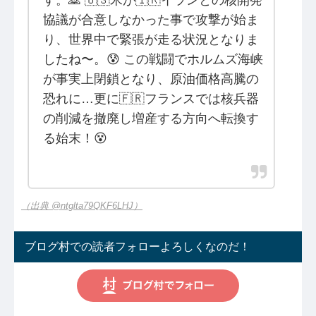
協議が合意しなかった事で攻撃が始ま
り、世界中で緊張が走る状況となりま
したね〜。😰 この戦闘でホルムズ海峡
が事実上閉鎖となり、原油価格高騰の
恐れに…更に🇫🇷フランスでは核兵器
の削減を撤廃し増産する方向へ転換す
る始末！😵
（出典 @ntglta79QKF6LHJ）
ブログ村での読者フォローよろしくなのだ！