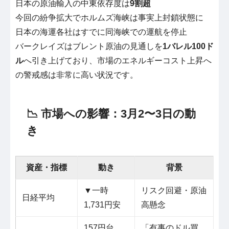
日本の原油輸入の中東依存度は
9割超
今回の紛争拡大でホルムズ海峡は事実上封鎖状態に
日本の海運各社はすでに同海峡での運航を停止
バークレイズはブレント原油の見通しを
1バレル100ド
ル
へ引き上げており、市場のエネルギーコスト上昇へ
の警戒感は非常に高い状況です。
📉 市場への影響：3月2〜3日の動
き
資産・指標
動き
背景
▼一時
リスク回避・原油
日経平均
1,731円安
高懸念
157円台
「有事のドル買