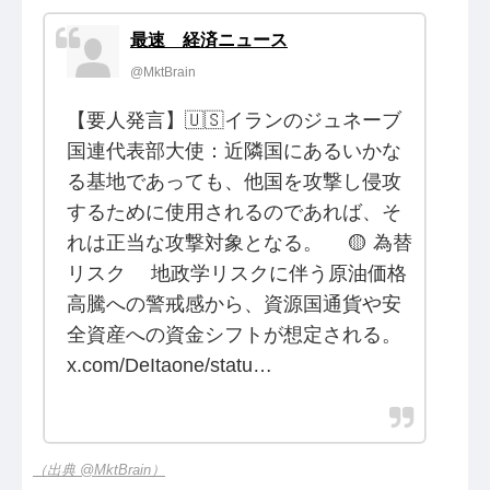
最速 経済ニュース
@MktBrain
【要人発言】🇺🇸イランのジュネーブ
国連代表部大使：近隣国にあるいかな
る基地であっても、他国を攻撃し侵攻
するために使用されるのであれば、そ
れは正当な攻撃対象となる。 ⠀ 🟡 為替
リスク ⠀ 地政学リスクに伴う原油価格
高騰への警戒感から、資源国通貨や安
全資産への資金シフトが想定される。
x.com/DeItaone/statu…
（出典 @MktBrain）