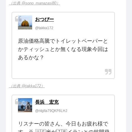
（出典 @sono_manazasi80）
おつぴー
@takka172
原油価格高騰でトイレットペーパーと
かティッシュとか無くなる現象今回は
あるかな？
（出典 @takka172）
長浜 宏充
@ntglta79QKF6LHJ
リスナーの皆さん、今日もお疲れ様で
す。🙇 🇺🇸米が🇮🇷イランとの核開発