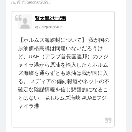
（出典 @Ranchan2021）
賢太郎2サブ垢
@7lclzp2636406
【ホルムズ海峡封について】 我が国の
原油価格高騰は間違いないだろうけ
ど、UAE（アラブ首長国連邦）のフジ
ャイラ港から原油を輸入したらホルム
ズ海峡を通らずとも原油は我が国に入
る。 メディアの偏向報道やネットの不
確定な陰謀情報を信じ悲観的になるこ
とはない。 #ホルムズ海峡 #UAEフジ
ャイラ港