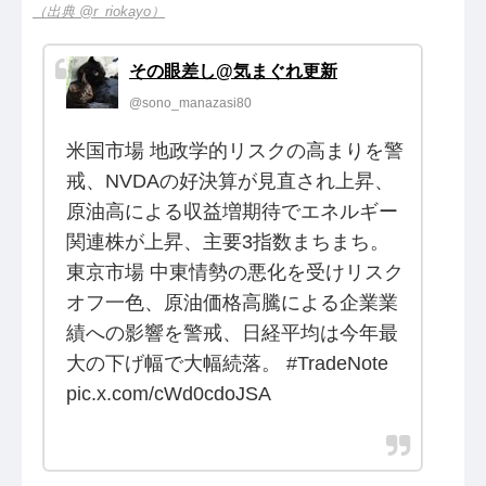
（出典 @r_riokayo）
その眼差し@気まぐれ更新
@sono_manazasi80
米国市場 地政学的リスクの高まりを警
戒、NVDAの好決算が見直され上昇、
原油高による収益増期待でエネルギー
関連株が上昇、主要3指数まちまち。
東京市場 中東情勢の悪化を受けリスク
オフ一色、原油価格高騰による企業業
績への影響を警戒、日経平均は今年最
大の下げ幅で大幅続落。 #TradeNote
pic.x.com/cWd0cdoJSA