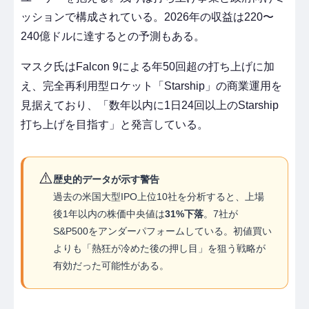
ッションで構成されている。2026年の収益は220〜
240億ドルに達するとの予測もある。
マスク氏はFalcon 9による年50回超の打ち上げに加
え、完全再利用型ロケット「Starship」の商業運用を
見据えており、「数年以内に1日24回以上のStarship
打ち上げを目指す」と発言している。
⚠️
歴史的データが示す警告
過去の米国大型IPO上位10社を分析すると、上場
後1年以内の株価中央値は
31%下落
。7社が
S&P500をアンダーパフォームしている。初値買い
よりも「熱狂が冷めた後の押し目」を狙う戦略が
有効だった可能性がある。