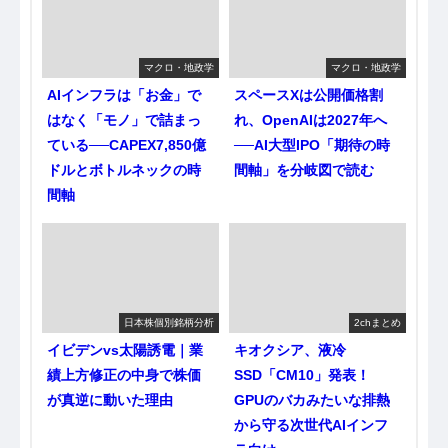
マクロ・地政学
マクロ・地政学
AIインフラは「お金」で
スペースXは公開価格割
はなく「モノ」で詰まっ
れ、OpenAIは2027年へ
ている──CAPEX7,850億
──AI大型IPO「期待の時
ドルとボトルネックの時
間軸」を分岐図で読む
間軸
日本株個別銘柄分析
2chまとめ
イビデンvs太陽誘電｜業
キオクシア、液冷
績上方修正の中身で株価
SSD「CM10」発表！
が真逆に動いた理由
GPUのバカみたいな排熱
から守る次世代AIインフ