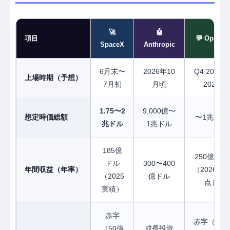
🚀
🤖
項目
💬 OpenAI
SpaceX
Anthropic
6月末〜
2026年10
Q4 2026〜
上場時期（予想）
7月初
月頃
2027
1.75〜2
9,000億〜
想定時価総額
〜1兆ドル
兆ドル
1兆ドル
185億
250億ドル
ドル
300〜400
年間収益（年率）
（2026.2時
（2025
億ドル
点）
実績）
赤字
赤字（巨額
（50億
成長投資