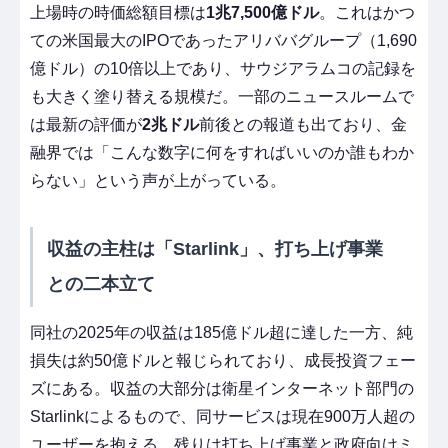
上場時の時価総額目標は
1兆7,500億ドル
。これはかつ
ての米国最大のIPOであったアリババグループ（1,690
億ドル）の10倍以上であり、サウジアラムコの記録を
も大きく塗り替える規模だ。一部のニュースルームで
は最新の評価が
2兆ドル
前後との報道も出ており、金
融界では「こんな数字に何をすればいいのか誰もわか
らない」という声が上がっている。
収益の主柱は「Starlink」、打ち上げ事業
との二本立て
同社の2025年の収益は185億ドル超に達した一方、純
損失は約50億ドルと報じられており、成長投資フェー
ズにある。収益の大部分は衛星インターネット部門の
Starlinkによるもので、同サービスは現在900万人超の
ユーザーを抱える。残りは打ち上げ事業と政府向けミ