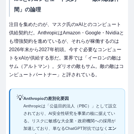
間」の論理
注目を集めたのが、マスク氏のxAIとのコンピュート
供給契約だ。AnthropicはAmazon・Google・Nvidiaと
も増強契約を進めているが、それらが稼働するのは
2026年末から2027年初頭。今すぐ必要なコンピュー
トをxAIが供給する形だ。業界では「イーロンの敵は
サム（アルトマン）。ダリオの敵もサム。敵の敵はコ
ンピュートパートナー」と評されている。
💡
Anthropicの差別化要因
Anthropicは「公益目的法人（PBC）」として設立
されており、AI安全性研究を事業の核に据えてい
る。リスクに敏感な大企業・政府機関への採用が
加速しており、単なるChatGPT対抗ではなく
エン