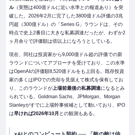
ル
（実態は400億ドルに近い水準との報道あり）を突
破した。2026年2月に完了した3800億ドル評価の3兆
円超（300億ドル）の「Series G」ラウンドは、その
時点で史上2番目に大きな私募調達だったが、わずか2
ヶ月余りで評価額は倍以上になろうとしている。
現在、同社は投資家から9,000億ドル超の評価での新
ラウンドについてアプローチを受けており、この水準
はOpenAIの評価額8,520億ドルをも上回る。既存投資
家の多くはIPOでの売却を見据えて株式を保有してお
り、このラウンドが
上場前最後の私募調達
になるとみ
られている。Goldman Sachs、JPMorgan、Morgan
Stanleyがすでに上場幹事候補として動いており、IPO
は
早ければ2026年10月
との観測もある。
xAIとのコンピュート契約 ── 「敵の敵は仲