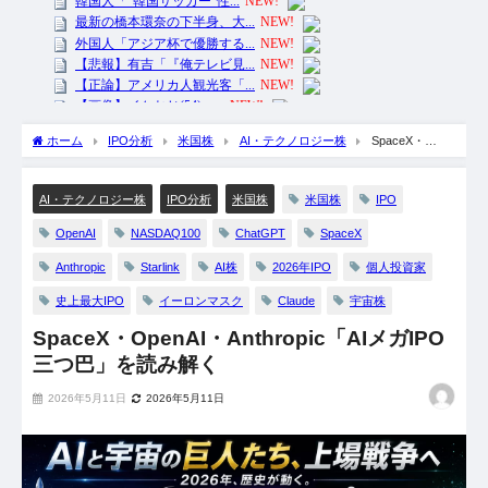
ホーム
IPO分析
米国株
AI・テクノロジー株
SpaceX・
OpenAI・Anthropic「AIメガIPO三つ巴」を読み解く
米国株
IPO
AI・テクノロジー株
IPO分析
米国株
OpenAI
NASDAQ100
ChatGPT
SpaceX
Anthropic
Starlink
AI株
2026年IPO
個人投資家
史上最大IPO
イーロンマスク
Claude
宇宙株
SpaceX・OpenAI・Anthropic「AIメガIPO
三つ巴」を読み解く
2026年5月11日
2026年5月11日