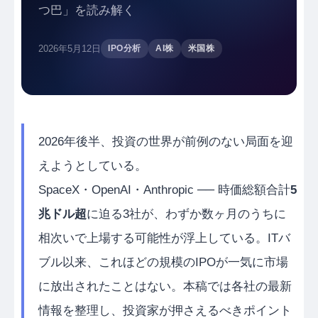
つ巴」を読み解く
2026年5月12日
IPO分析
AI株
米国株
2026年後半、投資の世界が前例のない局面を迎
えようとしている。
SpaceX・OpenAI・Anthropic ── 時価総額合計
5
兆ドル超
に迫る3社が、わずか数ヶ月のうちに
相次いで上場する可能性が浮上している。ITバ
ブル以来、これほどの規模のIPOが一気に市場
に放出されたことはない。本稿では各社の最新
情報を整理し、投資家が押さえるべきポイント