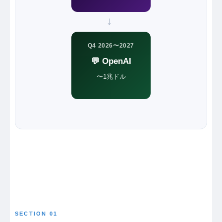
→
Q4 2026〜2027
💬 OpenAI
〜1兆ドル
SECTION 01