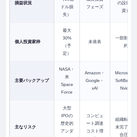
損益状況
の設備投
ドル損
フェーズ
資）
失）
最大
30%
一部割当確
個人投資家枠
未発表
（予
約
定）
NASA・
Amazon・
Microsoft・
米
主要バックアップ
Google・
SoftBank・
Space
xAI
Nvidia
Force
大型
IPOの
コンピュ
組織転換の
歴史的
ート調達
主なリスク
未完了・競
アンダ
コスト増
合圧力