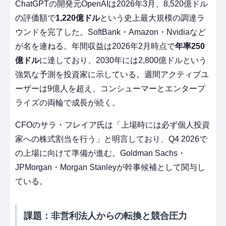
ChatGPTの開発元OpenAIは2026年3月、8,520億ドル
の評価額で
1,220億ドル
という史上最大規模の調達ラ
ウンドを完了した。SoftBank・Amazon・Nvidiaなど
が名を連ねる。年間収益は2026年2月時点で
年率250
億ドル
に達しており、2030年には2,800億ドルという
強気な予測を投資家に示している。週間アクティブユ
ーザーは9億人を超え、コンシューマーとエンタープ
ライズの両輪で成長が続く。
CFOのサラ・フレイア氏は「上場時には必ず個人投資
家への株式割当を行う」と明言しており、Q4 2026で
の上場に向けて準備が進む。Goldman Sachs・
JPMorgan・Morgan Stanleyが幹事候補として関与し
ている。
課題：非営利法人からの転換と競合圧力