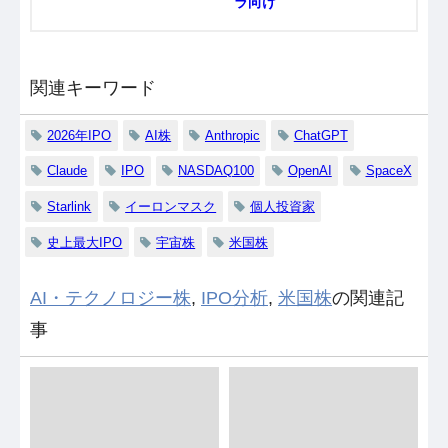
ラ向け
関連キーワード
2026年IPO
AI株
Anthropic
ChatGPT
Claude
IPO
NASDAQ100
OpenAI
SpaceX
Starlink
イーロンマスク
個人投資家
史上最大IPO
宇宙株
米国株
AI・テクノロジー株
,
IPO分析
,
米国株
の関連記
事