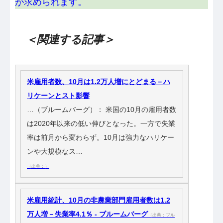
が求められます。
＜関連する記事＞
米雇用者数、10月は1.2万人増にとどまる－ハ
リケーンとスト影響
…（ブルームバーグ）： 米国の10月の雇用者数
は2020年以来の低い伸びとなった。一方で失業
率は前月から変わらず。10月は強力なハリケー
ンや大規模なス…
（出典：）
米雇用統計、10月の非農業部門雇用者数は1.2
万人増－失業率4.1％ - ブルームバーグ
（出典：ブル