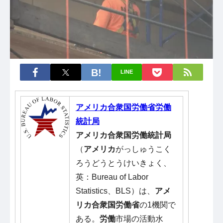
LINE
アメリカ合衆国労働省労働
統計局
アメリカ合衆国労働統計局
（
アメリカ
がっしゅうこく
ろうどうとうけいきょく、
英：Bureau of Labor
Statistics、BLS）は、
アメ
リカ合衆国労働省
の1機関で
ある。
労働
市場の活動水