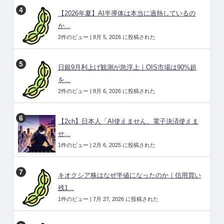
【2026年夏】AI半導体は本当に過熱しているの
か...
2件のビュー
|
8月 5, 2026 に投稿された
日銀9月利上げ観測が急浮上｜OIS市場は90%超
を...
2件のビュー
|
8月 6, 2026 に投稿された
【2ch】日本人「AI使えません、電子決済使えま
せ...
1件のビュー
|
2月 6, 2025 に投稿された
キオクシア株はなぜ半値になったのか｜信用買い
残1...
1件のビュー
|
7月 27, 2026 に投稿された