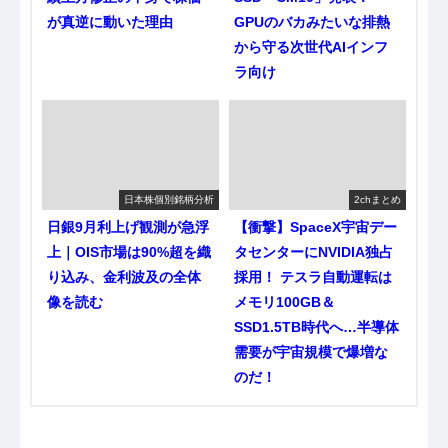
が真逆に動いた理由
GPUのバカみたいな排熱
から守る次世代AIインフ
ラ向け
日本株個別銘柄分析
2chまとめ
日銀9月利上げ観測が急浮
【衝撃】SpaceX宇宙デー
上｜OIS市場は90%超を織
タセンターにNVIDIA独占
り込み、金利波及の全体
採用！ テスラ自動運転は
像を読む
メモリ100GB＆
SSD1.5TB時代へ…半導体
需要が宇宙規模で爆増な
のだ！