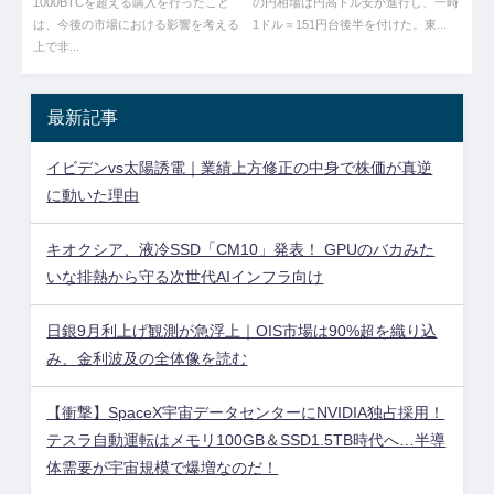
1000BTCを超える購入を行ったこと
の円相場は円高ドル安が進行し、一時
は、今後の市場における影響を考える
1ドル＝151円台後半を付けた。東...
上で非...
最新記事
イビデンvs太陽誘電｜業績上方修正の中身で株価が真逆
に動いた理由
キオクシア、液冷SSD「CM10」発表！ GPUのバカみた
いな排熱から守る次世代AIインフラ向け
日銀9月利上げ観測が急浮上｜OIS市場は90%超を織り込
み、金利波及の全体像を読む
【衝撃】SpaceX宇宙データセンターにNVIDIA独占採用！
テスラ自動運転はメモリ100GB＆SSD1.5TB時代へ…半導
体需要が宇宙規模で爆増なのだ！