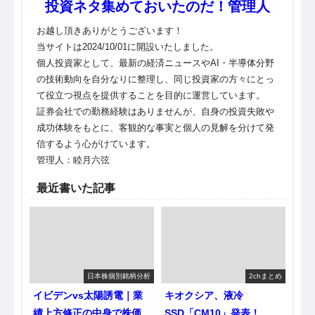
投資ネタ集めておいたのだ！管理人
お越し頂きありがとうございます！
当サイトは2024/10/01に開設いたしました。
個人投資家として、最新の経済ニュースやAI・半導体分野
の技術動向を自分なりに整理し、同じ投資家の方々にとっ
て役立つ視点を提供することを目的に運営しています。
証券会社での勤務経験はありませんが、自身の投資失敗や
成功体験をもとに、客観的な事実と個人の見解を分けて発
信するよう心がけています。
管理人：睦月六弦
最近書いた記事
日本株個別銘柄分析
2chまとめ
イビデンvs太陽誘電｜業
キオクシア、液冷
績上方修正の中身で株価
SSD「CM10」発表！