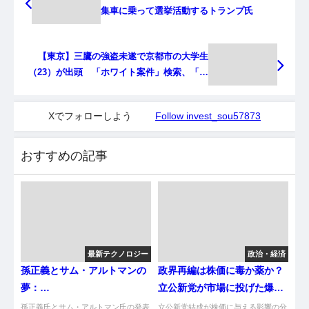
集車に乗って選挙活動するトランプ氏
【東京】三鷹の強盗未遂で京都市の大学生
（23）が出頭 「ホワイト案件」検索、「逃
げたら殺す」と脅される ★2 [ぐれ★]
Xでフォローしよう
Follow invest_sou57873
おすすめの記事
最新テクノロジー
政治・経済
孫正義とサム・アルトマンの
政界再編は株価に毒か薬か？
夢：
立公新党が市場に投げた爆弾
AI「Cristalintelligence」の
を検証
孫正義氏とサム・アルトマン氏の発表
立公新党結成が株価に与える影響の分