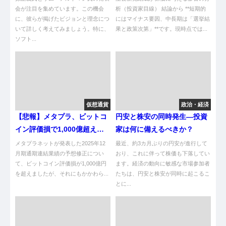
核心解説
会が注目を集めています。この機会
析（投資家目線） 結論から **短期的
に、彼らが掲げたビジョンと理念につ
にはマイナス要因、中長期は「選挙結
いて詳しく考えてみましょう。特に、
果と政策次第」**です。現時点では...
ソフト...
仮想通貨
政治・経済
【悲報】メタプラ、ビットコ
円安と株安の同時発生—投資
イン評価損で1,000億超え！
家は何に備えるべきか？
営業利益は増益やけど…
メタプラネットが発表した2025年12
最近、約3カ月ぶりの円安が進行して
月期通期連結業績の予想修正につい
おり、これに伴って株価も下落してい
て、ビットコイン評価損が1,000億円
ます。経済の動向に敏感な市場参加者
を超えましたが、それにもかかわら...
たちは、円安と株安が同時に起こるこ
とに...