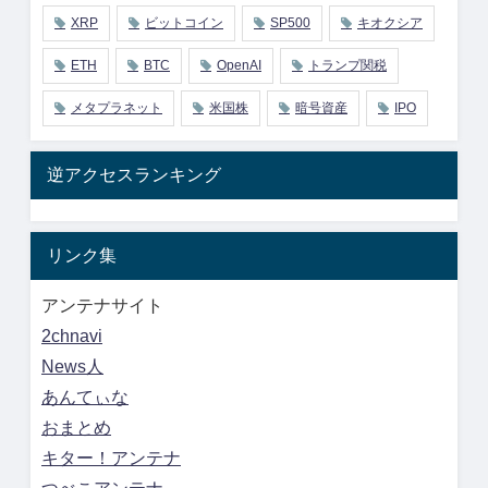
XRP
ビットコイン
SP500
キオクシア
ETH
BTC
OpenAI
トランプ関税
メタプラネット
米国株
暗号資産
IPO
逆アクセスランキング
リンク集
アンテナサイト
2chnavi
News人
あんてぃな
おまとめ
キター！アンテナ