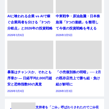
AIに喰われる企業 vs AIで稼
中東戦争・原油急騰・日本株
ぐ企業両者を分ける「3つの
急落「3つの連鎖」を整理し
分岐点」と2026年の投資戦略
て今後の投資戦略を考える
2026年3月6日
2026年3月5日
暴落はチャンスか、それとも
「小売個別株の明暗」── 2月
序章か ― 日経平均2,000円超
の既存店売上で勝ち組・負け
安と恐怖指数60の真意
組が鮮明に
2026年3月4日
2026年3月3日
支持者を「ごみ」呼ばわりされたのでごみ収