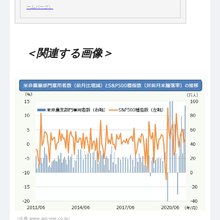
ームバーグ）
＜関連する画像＞
（出典 www.am-one.co.jp）