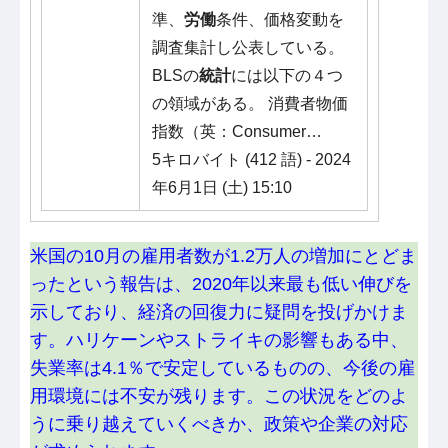
準、
労働
条件、価格変動を
調査集計し公表している。
BLSの
統計
には以下の４つ
の領域がある。 消費者物価
指数（英：Consumer…
5キロバイト (412 語) - 2024
年6月1日 (土) 15:10
米国の10月の雇用者数が1.2万人の増加にとどま
ったという報告は、2020年以来最も低い伸びを
示しており、経済の回復力に疑問を投げかけま
す。ハリケーンやストライキの影響もある中、
失業率は4.1％で安定しているものの、今後の雇
用環境には不安が残ります。この状況をどのよ
うに乗り越えていくべきか、政策や企業の対応