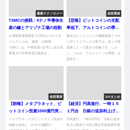
最新テクノロジー
仮想通貨
TSMCの挑戦：4ナノ半導体生
【悲報】ビットコインの支配
産の鍵とアリゾナ工場の役割
率低下、アルトコインの季節
ちゃうやんけ！
台湾積体電路製造 (TSMCからのリダ
最近のビットコインの価格急落とそれ
イレクト) Ltd.、略称：台積電・
に伴うドミナンスの低下は、多くの投
TSMC）は、中華民国 (台湾) にある世
資家にとって驚きの現象です。しか
界最大の半導体受託製造企...
し、これが「アルトコインの季節」を
意味す...
仮想通貨
2chまとめ
【朗報】メタプラネット、ビ
【経済】円高進行、一時１５
ットコイン投資1000億円突
１円台 日銀の追加利上げ観
破！まじで急成長やんけ！
測で [七波羅探題★]
メタプラネットがビットコイン投資の
円高進行、一時151円台 日銀の追加
戦略を強化し、わずか2週間で
利上げ観測で 6日の東京外国為替市場