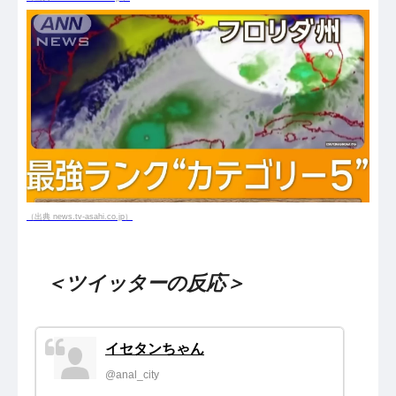
（出典 news.tv-asahi.co.jp）
＜ツイッターの反応＞
イセタンちゃん
@anal_city