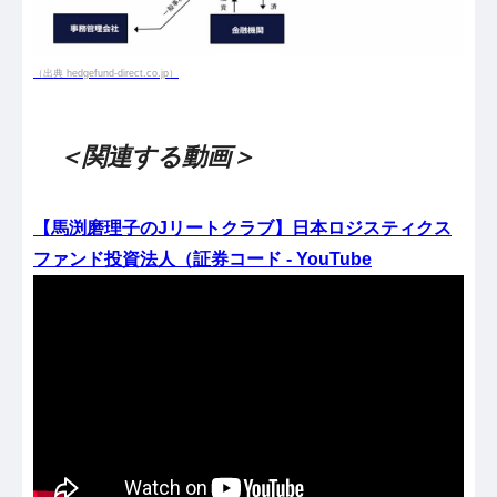
（出典 hedgefund-direct.co.jp）
＜関連する動画＞
【馬渕磨理子のJリートクラブ】日本ロジスティクス
ファンド投資法人（証券コード - YouTube