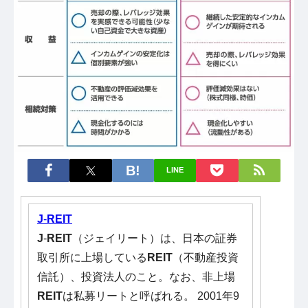
LINE
J
-
REIT
J
-
REIT
（ジェイリート）は、日本の証券
取引所に上場している
REIT
（不動産投資
信託）、投資法人のこと。なお、非上場
REIT
は私募リートと呼ばれる。 2001年9