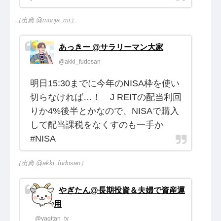
（出典 @monja_mr）
あっきー @サラリーマン大家
@akki_fudosan
明日15:30までに今年のNISA枠を使い
切らなければ…！ J REITの配当利回
りか4%後半とかなので、NISAで購入
して配当課税をなくすのも一手か
#NISA
（出典 @akki_fudosan）
やぎたん@長期投資＆夫婦で資産運
用
@yagitan_ty