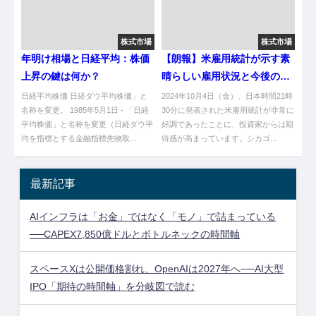
株式市場
株式市場
年明け相場と日経平均：株価
【朗報】米雇用統計が示す素
上昇の鍵は何か？
晴らしい雇用状況と今後の利
下げの影響分析
日経平均株価 日経ダウ平均株価」と
2024年10月4日（金）、日本時間21時
名称を変更。 1985年5月1日 - 「日経
30分に発表された米雇用統計が非常に
平均株価」と名称を変更（日経ダウ平
好調であったことに、投資家からは期
均を指標とする金融指標先物取...
待感が高まっています。シカゴ...
最新記事
AIインフラは「お金」ではなく「モノ」で詰まっている
──CAPEX7,850億ドルとボトルネックの時間軸
スペースXは公開価格割れ、OpenAIは2027年へ──AI大型
IPO「期待の時間軸」を分岐図で読む