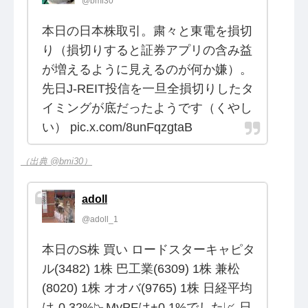
@bmi30
本日の日本株取引。粛々と東電を損切
り（損切りすると証券アプリの含み益
が増えるように見えるのが何か嫌）。
先日J-REIT投信を一旦全損切りしたタ
イミングが底だったようです（くやし
い） pic.x.com/8unFqzgtaB
（出典 @bmi30）
adoll
@adoll_1
本日のS株 買い ロードスターキャピタ
ル(3482) 1株 巴工業(6309) 1株 兼松
(8020) 1株 オオバ(9765) 1株 日経平均
は-0.32%📉MyPFは+0.1%でした📈 日