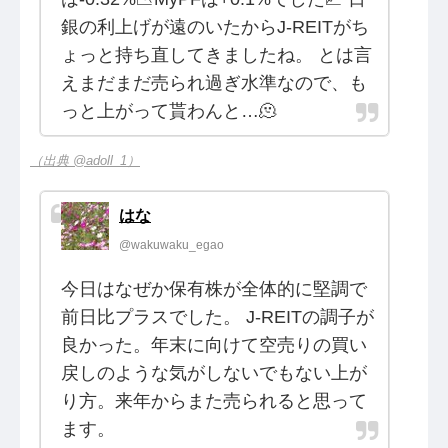
銀の利上げが遠のいたからJ-REITがち
ょっと持ち直してきましたね。 とは言
えまだまだ売られ過ぎ水準なので、も
っと上がって貰わんと…🫠
（出典 @adoll_1）
はな
@wakuwaku_egao
今日はなぜか保有株が全体的に堅調で
前日比プラスでした。 J-REITの調子が
良かった。年末に向けて空売りの買い
戻しのような気がしないでもない上が
り方。来年からまた売られると思って
ます。