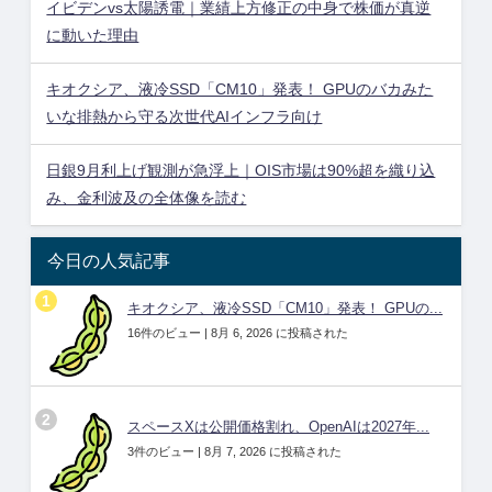
イビデンvs太陽誘電｜業績上方修正の中身で株価が真逆
に動いた理由
キオクシア、液冷SSD「CM10」発表！ GPUのバカみた
いな排熱から守る次世代AIインフラ向け
日銀9月利上げ観測が急浮上｜OIS市場は90%超を織り込
み、金利波及の全体像を読む
今日の人気記事
キオクシア、液冷SSD「CM10」発表！ GPUの...
16件のビュー
|
8月 6, 2026 に投稿された
スペースXは公開価格割れ、OpenAIは2027年...
3件のビュー
|
8月 7, 2026 に投稿された