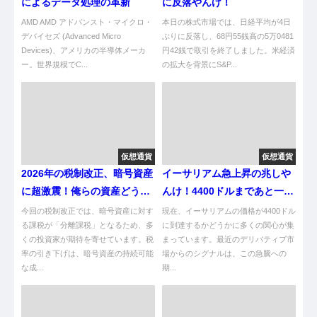
によるデータ処理の革新
に反落やんけ！
AMD AMD アドバンスト・マイクロ・
本日の株式市場では、日経平均が4日
デバイセズ (Advanced Micro
ぶりに反落し、68円55銭高の5万0481
Devices)、アメリカの半導体メーカ
円42銭で取引を終了しました。米経済
ー。世界規模でC...
の拡大を背景にS&P...
仮想通貨
仮想通貨
2026年の税制改正、暗号資産
イーサリアム急上昇の兆しや
に超激震！俺らの資産どうな
んけ！4400ドルまであと一歩
る？ｗｗｗ
やろがい！
今回の税制改正では、暗号資産に対す
現在、イーサリアムの価格が4400ドル
る課税が「分離課税」となるため、多
に到達するかどうかに多くの関心が集
くの投資家が期待を寄せています。税
まっています。最近のデリバティブ市
率の引き下げは、暗号資産の持続可能
場からのシグナルは、この急騰への
な成...
期...