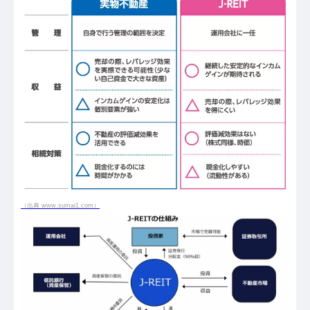
（出典 www.sumai1.com）