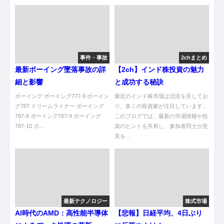
事件・事故
2chまとめ
最新ボーイング墜落事故の詳
【2ch】インド株投資の魅力
細と影響
と成功する秘訣
ボーイング ボーイング777-9 ボーイン
最近のインド株市場は活況を呈してお
グ787 ドリームライナー ボーイング
り、多くの投資家が注目しています。
787-8 ボーイング787-9 ボーイング
このブログでは、最新の市場情報や投
787-10 ボ...
資のヒントを共有し、参加者同士が意
見を...
最新テクノロジー
株式市場
AI時代のAMD：高性能半導体
【悲報】日経平均、4日ぶり