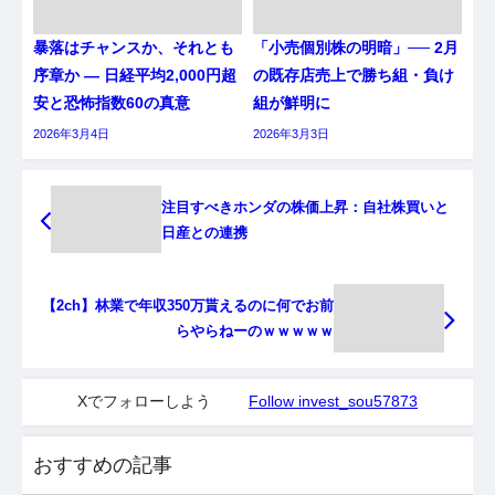
暴落はチャンスか、それとも
「小売個別株の明暗」── 2月
序章か ― 日経平均2,000円超
の既存店売上で勝ち組・負け
安と恐怖指数60の真意
組が鮮明に
2026年3月4日
2026年3月3日
注目すべきホンダの株価上昇：自社株買いと
日産との連携
【2ch】林業で年収350万貰えるのに何でお前
らやらねーのｗｗｗｗｗ
Xでフォローしよう
Follow invest_sou57873
おすすめの記事