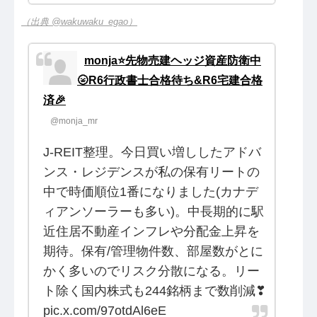
（出典 @wakuwaku_egao）
monja⭐️先物売建ヘッジ資産防衛中
🌝R6行政書士合格待ち&R6宅建合格
済🎉
@monja_mr
J-REIT整理。今日買い増ししたアドバ
ンス・レジデンスが私の保有リートの
中で時価順位1番になりました(カナデ
ィアンソーラーも多い)。中長期的に駅
近住居不動産インフレや分配金上昇を
期待。保有/管理物件数、部屋数がとに
かく多いのでリスク分散になる。リー
ト除く国内株式も244銘柄まで数削減❣
pic.x.com/97otdAl6eE