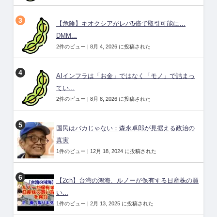
【危険】キオクシアがレバ5倍で取引可能に…
DMM...
2件のビュー
|
8月 4, 2026 に投稿された
AIインフラは「お金」ではなく「モノ」で詰まっ
てい...
2件のビュー
|
8月 8, 2026 に投稿された
国民はバカじゃない：森永卓郎が見据える政治の
真実
1件のビュー
|
12月 18, 2024 に投稿された
【2ch】台湾の鴻海、ルノーが保有する日産株の買
い...
1件のビュー
|
2月 13, 2025 に投稿された