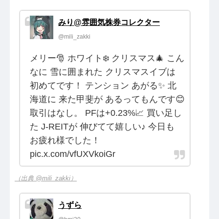
みり@雰囲気株券コレクター
@mili_zakki
メリー🎅 ホワイト❄️ クリスマス🎄 こん
なに 雪に囲まれた クリスマスイブは
初めてです！ テンション あがる✨ 北
海道に 来た甲斐が あるってもんです😊
取引はなし。 PFは+0.23%📈 買い足し
た J-REITが 伸びてて嬉しい♪ 今日も
お疲れ様でした！
pic.x.com/vfUXVkoiGr
（出典 @mili_zakki）
うずら