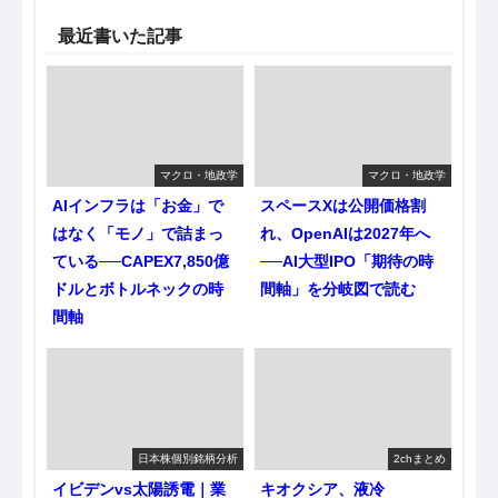
最近書いた記事
マクロ・地政学
マクロ・地政学
AIインフラは「お金」で
スペースXは公開価格割
はなく「モノ」で詰まっ
れ、OpenAIは2027年へ
ている──CAPEX7,850億
──AI大型IPO「期待の時
ドルとボトルネックの時
間軸」を分岐図で読む
間軸
日本株個別銘柄分析
2chまとめ
イビデンvs太陽誘電｜業
キオクシア、液冷