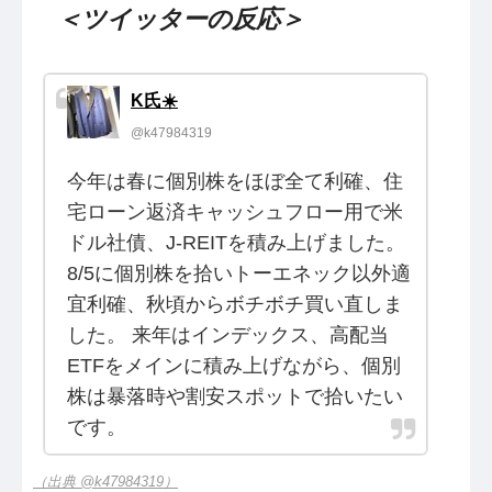
＜ツイッターの反応＞
K氏☀️
@k47984319
今年は春に個別株をほぼ全て利確、住
宅ローン返済キャッシュフロー用で米
ドル社債、J-REITを積み上げました。
8/5に個別株を拾いトーエネック以外適
宜利確、秋頃からボチボチ買い直しま
した。 来年はインデックス、高配当
ETFをメインに積み上げながら、個別
株は暴落時や割安スポットで拾いたい
です。
（出典 @k47984319）