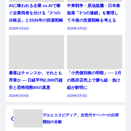
AIに喰われる企業 vs AIで稼
中東戦争・原油急騰・日本株
ぐ企業両者を分ける「3つの
急落「3つの連鎖」を整理し
分岐点」と2026年の投資戦略
て今後の投資戦略を考える
2026年3月6日
2026年3月5日
暴落はチャンスか、それとも
「小売個別株の明暗」── 2月
序章か ― 日経平均2,000円超
の既存店売上で勝ち組・負け
安と恐怖指数60の真意
組が鮮明に
2026年3月4日
2026年3月3日
デルとエヌビディア、次世代サーバーの出荷
開始の全貌