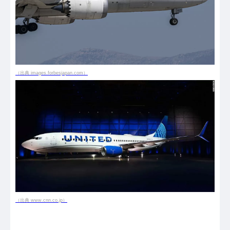
（出典 images.forbesjapan.com）
（出典 www.cnn.co.jp）