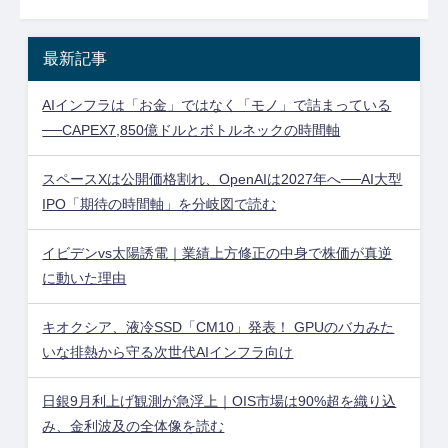
最新記事
AIインフラは「お金」ではなく「モノ」で詰まっている
──CAPEX7,850億ドルとボトルネックの時間軸
スペースXは公開価格割れ、OpenAIは2027年へ──AI大型
IPO「期待の時間軸」を分岐図で読む
イビデンvs太陽誘電｜業績上方修正の中身で株価が真逆
に動いた理由
キオクシア、液冷SSD「CM10」発表！ GPUのバカみた
いな排熱から守る次世代AIインフラ向け
日銀9月利上げ観測が急浮上｜OIS市場は90%超を織り込
み、金利波及の全体像を読む