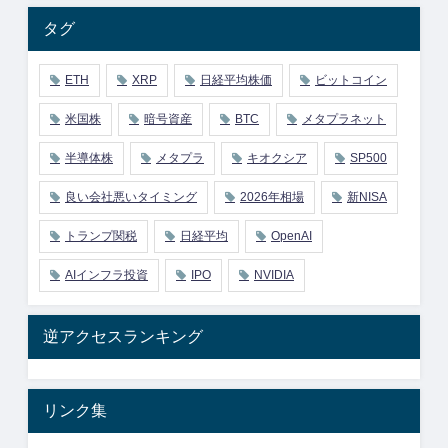
タグ
ETH
XRP
日経平均株価
ビットコイン
米国株
暗号資産
BTC
メタプラネット
半導体株
メタプラ
キオクシア
SP500
良い会社悪いタイミング
2026年相場
新NISA
トランプ関税
日経平均
OpenAI
AIインフラ投資
IPO
NVIDIA
逆アクセスランキング
リンク集