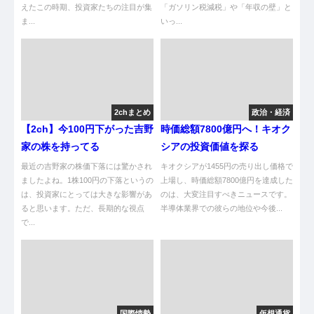
えたこの時期、投資家たちの注目が集
「ガソリン税減税」や「年収の壁」と
ま...
いっ...
2chまとめ
政治・経済
【2ch】今100円下がった吉野
時価総額7800億円へ！キオク
家の株を持ってる
シアの投資価値を探る
最近の吉野家の株価下落には驚かされ
キオクシアが1455円の売り出し価格で
ましたよね。1株100円の下落というの
上場し、時価総額7800億円を達成した
は、投資家にとっては大きな影響があ
のは、大変注目すべきニュースです。
ると思います。ただ、長期的な視点
半導体業界での彼らの地位や今後...
で...
国際情勢
仮想通貨