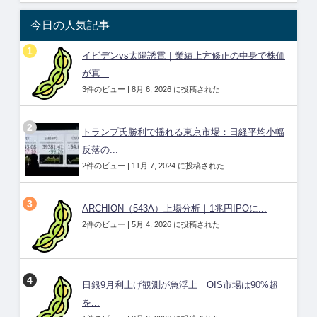
今日の人気記事
イビデンvs太陽誘電｜業績上方修正の中身で株価
が真...
3件のビュー
|
8月 6, 2026 に投稿された
トランプ氏勝利で揺れる東京市場：日経平均小幅
反落の...
2件のビュー
|
11月 7, 2024 に投稿された
ARCHION（543A）上場分析｜1兆円IPOに...
2件のビュー
|
5月 4, 2026 に投稿された
日銀9月利上げ観測が急浮上｜OIS市場は90%超
を...