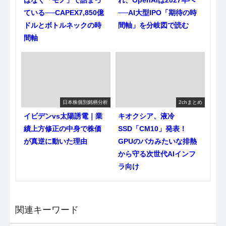
はなく「モノ」で詰まっ
れ、OpenAIは2027年へ
ている──CAPEX7,850億
──AI大型IPO「期待の時
ドルとボトルネックの時
間軸」を分岐図で読む
間軸
日本株個別銘柄分析
2chまとめ
イビデンvs太陽誘電｜業
キオクシア、液冷
績上方修正の中身で株価
SSD「CM10」発表！
が真逆に動いた理由
GPUのバカみたいな排熱
から守る次世代AIインフ
ラ向け
関連キーワード