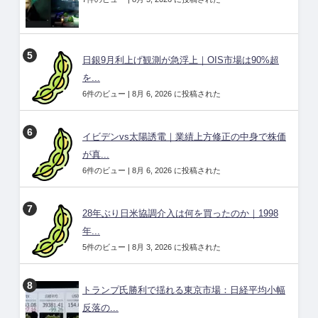
日銀9月利上げ観測が急浮上｜OIS市場は90%超
を...
6件のビュー
|
8月 6, 2026 に投稿された
イビデンvs太陽誘電｜業績上方修正の中身で株価
が真...
6件のビュー
|
8月 6, 2026 に投稿された
28年ぶり日米協調介入は何を買ったのか｜1998
年...
5件のビュー
|
8月 3, 2026 に投稿された
トランプ氏勝利で揺れる東京市場：日経平均小幅
反落の...