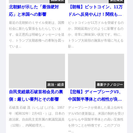
北朝鮮が示した「最強硬対
【朗報】ビットコイン、11万
応」と米国への影響
ドルへ反発やんけ！関税も延
期やし
最近の北朝鮮のミサイル発射は、国際
ビットコインが11万ドルを突破するの
社会に新たな緊張をもたらしていま
か、関税延期がどのように影響するの
す。金正恩氏は明確なメッセージを送
か、非常に興味深い状況です。特に、
り、トランプ次期政権への牽制を図っ
トランプ大統領の施策が市場に与える
ていま...
影...
政治・経済
最新テクノロジー
自民党総裁石破首相会見の裏
【悲報】ディープシークV3、
側：厳しい審判とその影響
中国製半導体との相性が良す
ぎてワロタｗ
石破茂 石破 茂（いしば しげる、1957
ディープシークが発表した最上位AIモ
年〈昭和32年〉2月4日 - ）は、日本の
デルV3の更新版は、米国の制約を受け
政治家。自由民主党所属の衆議院議員
ながらも中国製半導体との高い互換性
（12期）、内閣総理大...
を持つことが特徴です。このアプロ
ー...