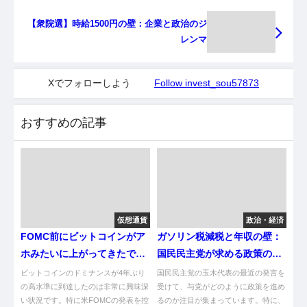
【衆院選】時給1500円の壁：企業と政治のジ
レンマ
Xでフォローしよう
Follow invest_sou57873
おすすめの記事
仮想通貨
政治・経済
FOMC前にビットコインがア
ガソリン税減税と年収の壁：
ホみたいに上がってきたで！
国民民主党が求める政策の行
草
方
ビットコインのドミナンスが4年ぶり
国民民主党の玉木代表の最近の発言を
の高水準に到達したのは非常に興味深
受けて、与党がどのように政策を進め
い状況です。特に米FOMCの発表を控
るのか注目が集まっています。特に、