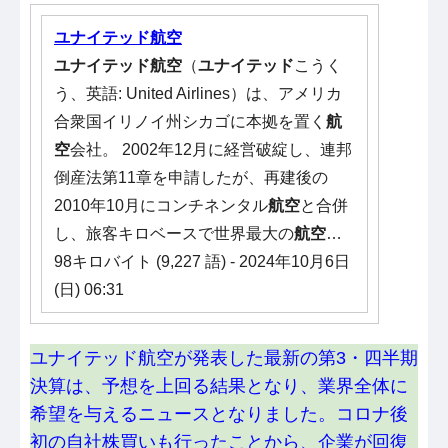
ユナイテッド航空
ユナイテッド航空
（
ユナイテッド
こうく
う、英語: United Airlines）は、アメリカ
合衆国イリノイ州シカゴに本拠を置く
航
空
会社。 2002年12月に経営破綻し、連邦
倒産法第11章を申請したが、再建後の
2010年10月にコンチネンタル
航空
と合併
し、旅客キロベースで世界最大の
航空
…
98キロバイト (9,227 語) - 2024年10月6日
(日) 06:31
ユナイテッド航空が発表した最新の第3・四半期
決算は、予想を上回る結果となり、業界全体に
希望を与えるニュースとなりました。コロナ後
初の自社株買いも行ったことから、企業が回復