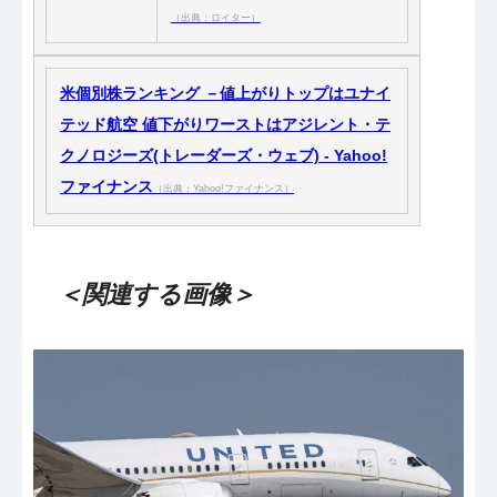
（出典：ロイター）
米個別株ランキング －値上がりトップはユナイ
テッド航空 値下がりワーストはアジレント・テ
クノロジーズ(トレーダーズ・ウェブ) - Yahoo!
ファイナンス
（出典：Yahoo!ファイナンス）
＜関連する画像＞