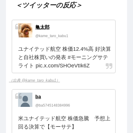
＜ツイッターの反応＞
亀太郎
@kame_taro_kabu1
ユナイテッド航空 株価12.4%高 好決算
と自社株買いの発表 #モーニングサテ
ライト pic.x.com/SHOeVtIk6Z
（出典 @kame_taro_kabu1）
ba
@ba5745148384996
米ユナイテッド航空 株価急騰 予想上
回る決算で【モーサテ】