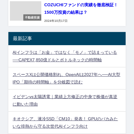
COZUCHIファンドの実績を徹底検証！
1500万投資の結果は？
不動産投資
2024年10月17日
最新記事
AIインフラは「お金」ではなく「モノ」で詰まっている
──CAPEX7,850億ドルとボトルネックの時間軸
スペースXは公開価格割れ、OpenAIは2027年へ──AI大型
IPO「期待の時間軸」を分岐図で読む
イビデンvs太陽誘電｜業績上方修正の中身で株価が真逆
に動いた理由
キオクシア、液冷SSD「CM10」発表！ GPUのバカみた
いな排熱から守る次世代AIインフラ向け