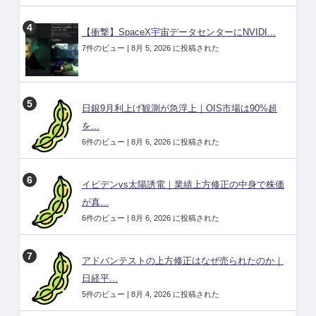
【衝撃】SpaceX宇宙データセンターにNVIDI...
7件のビュー
|
8月 5, 2026 に投稿された
日銀9月利上げ観測が急浮上｜OIS市場は90%超
を...
6件のビュー
|
8月 6, 2026 に投稿された
イビデンvs太陽誘電｜業績上方修正の中身で株価
が真...
6件のビュー
|
8月 6, 2026 に投稿された
アドバンテストの上方修正はなぜ売られたのか｜
日経平...
5件のビュー
|
8月 4, 2026 に投稿された