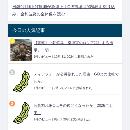
日銀9月利上げ観測が急浮上｜OIS市場は90%超を織り込
み、金利波及の全体像を読む
今日の人気記事
【悲報】北朝鮮兵 指揮官のロシア語による指
示、一切...
1件のビュー
|
10月 31, 2024 に投稿された
ティアフォーが公募割れした理由｜GOとの比較で
わか...
1件のビュー
|
7月 24, 2026 に投稿された
公募割れIPOはその後どうなったか｜2026年上
半...
1件のビュー
|
8月 3, 2026 に投稿された