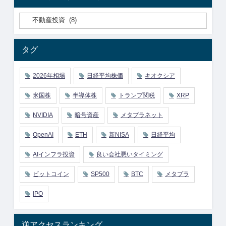
タグ
2026年相場
日経平均株価
キオクシア
米国株
半導体株
トランプ関税
XRP
NVIDIA
暗号資産
メタプラネット
OpenAI
ETH
新NISA
日経平均
AIインフラ投資
良い会社悪いタイミング
ビットコイン
SP500
BTC
メタプラ
IPO
逆アクセスランキング