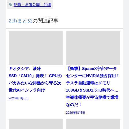
那覇・与儀公園 沖縄
2chまとめ
の関連記事
キオクシア、液冷
【衝撃】SpaceX宇宙データ
SSD「CM10」発表！ GPUの
センターにNVIDIA独占採用！
バカみたいな排熱から守る次
テスラ自動運転はメモリ
世代AIインフラ向け
100GB＆SSD1.5TB時代へ…
半導体需要が宇宙規模で爆増
2026年8月6日
なのだ！
2026年8月5日