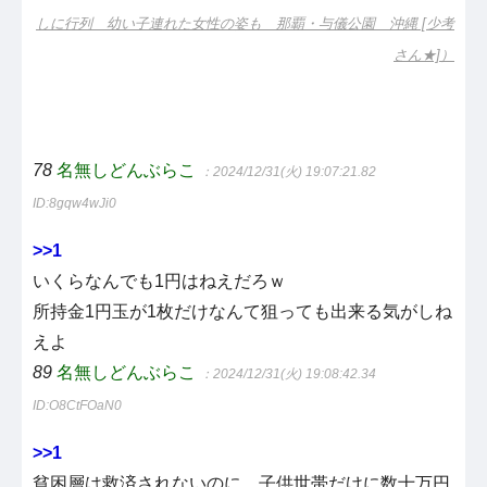
しに行列 幼い子連れた女性の姿も 那覇・与儀公園 沖縄 [少考
さん★]）
78
名無しどんぶらこ
：2024/12/31(火) 19:07:21.82
ID:8gqw4wJi0
>>1
いくらなんでも1円はねえだろｗ
所持金1円玉が1枚だけなんて狙っても出来る気がしね
えよ
89
名無しどんぶらこ
：2024/12/31(火) 19:08:42.34
ID:O8CtFOaN0
>>1
貧困層は救済されないのに、子供世帯だけに数十万円