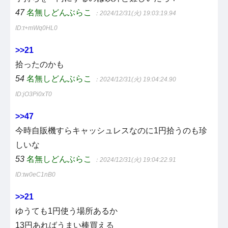
47
名無しどんぶらこ
：2024/12/31(火) 19:03:19.94
ID:t+mWq0HL0
>>21
拾ったのかも
54
名無しどんぶらこ
：2024/12/31(火) 19:04:24.90
ID:jO3Pi0xT0
>>47
今時自販機すらキャッシュレスなのに1円拾うのも珍
しいな
53
名無しどんぶらこ
：2024/12/31(火) 19:04:22.91
ID:tw0eC1nB0
>>21
ゆうても1円使う場所あるか
13円あればうまい棒買える