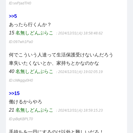
ID:vxPjadTH0
>>5
あったら行くんか？
15
名無しどんぶらこ
：2024/12/31(火) 18:58:48.62
ID:097wh1Pa0
何でこういう人達って生活保護受けないんだろう
車失いたくないとか、家持ちとかなのかな
40
名無しどんぶらこ
：2024/12/31(火) 19:02:05.19
ID:cWkggy0H0
>>15
働けるからやろ
21
名無しどんぶらこ
：2024/12/31(火) 18:59:15.23
ID:pBqKBPLT0
手持ちを一円にするのは以外と難しいだろ！