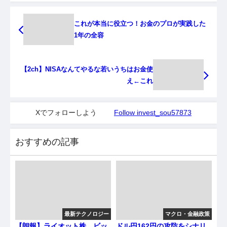
これが本当に役立つ！お金のプロが実践した
1年の全容
【2ch】NISAなんてやるな若いうちはお金使
え←これ
Xでフォローしよう
Follow invest_sou57873
おすすめの記事
最新テクノロジー
マクロ・金融政策
【朗報】ライオット株、ビッ
ドル円162円の攻防をシナリ