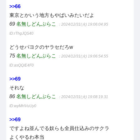
>>66
東京とかいう地方もやばいみたいだよ
69
名無しどんぶらこ
：2024/12/31(火) 19:06:04.95
ID:rThgJQS40
どうせパヨクのヤラセだろw
75
名無しどんぶらこ
：2024/12/31(火) 19:06:54.55
ID:asQQ/E4F0
>>69
それな
86
名無しどんぶらこ
：2024/12/31(火) 19:08:19.31
ID:wyMHVuUy0
>>69
ですよね並んでる奴らも全員仕込みのサクラ
よくやるわ本当