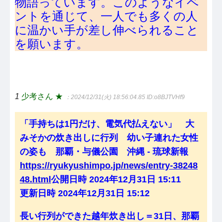
物語っています。このようなイベ
ントを通じて、一人でも多くの人
に温かい手が差し伸べられること
を願います。
1
少考さん ★
：2024/12/31(火) 18:56:04.85
ID:o8BJTVHf9
「手持ちは1円だけ、電気代払えない」 大
みそかの炊き出しに行列 幼い子連れた女性
の姿も 那覇・与儀公園 沖縄 - 琉球新報
https://ryukyushimpo.jp/news/entry-38248
48.html
公開日時 2024年12月31日 15:11
更新日時 2024年12月31日 15:12
長い行列ができた越年炊き出し＝31日、那覇