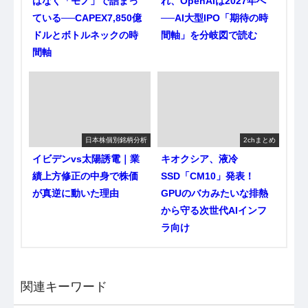
はなく「モノ」で詰まっ
れ、OpenAIは2027年へ
ている──CAPEX7,850億
──AI大型IPO「期待の時
ドルとボトルネックの時
間軸」を分岐図で読む
間軸
日本株個別銘柄分析
2chまとめ
イビデンvs太陽誘電｜業
キオクシア、液冷
績上方修正の中身で株価
SSD「CM10」発表！
が真逆に動いた理由
GPUのバカみたいな排熱
から守る次世代AIインフ
ラ向け
関連キーワード