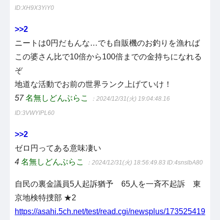
ID:XH9X3YiY0
>>2
ニートは0円だもんな…でも自販機のお釣りを漁れば
この婆さん比で10倍から100倍までの金持ちになれる
ぞ
地道な活動でお前の世界ランク上げていけ！
57
名無しどんぶらこ
：2024/12/31(火) 19:04:48.16
ID:3VWYIPL60
>>2
ゼロ円ってある意味凄い
4
名無しどんぶらこ
：2024/12/31(火) 18:56:49.83
ID:4snslbA80
自民の裏金議員5人起訴猶予 65人を一斉不起訴 東
京地検特捜部 ★2
https://asahi.5ch.net/test/read.cgi/newsplus/173525419