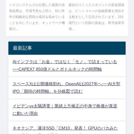
調達した結果ｗｗｗ
シスコシステムズが公開した最新の決
最近のリミックスポイントの資金調達
算結果は、市場予想を上回り、特に昨
は、ビットコインの金融基盤を強化す
年の戦略的な買収が成功を収めている
る動きとして注目されています。315
ことを示しています。ネットワーク機
億円という巨額の資金は、暗号資産市
器の...
場...
最新記事
AIインフラは「お金」ではなく「モノ」で詰まっている
──CAPEX7,850億ドルとボトルネックの時間軸
スペースXは公開価格割れ、OpenAIは2027年へ──AI大型
IPO「期待の時間軸」を分岐図で読む
イビデンvs太陽誘電｜業績上方修正の中身で株価が真逆
に動いた理由
キオクシア、液冷SSD「CM10」発表！ GPUのバカみた