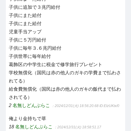
子供に追加で３兆円給付
子供にまた給付
子供にまた給付
児童手当アップ
子供に５万円給付
子供に毎年３.６兆円給付
子供世帯に毎年給付
葛飾区の中学生に税金で修学旅行プレゼント
学校無償化（国民は赤の他人のガキの学費まで払わさ
れてる）
給食費無償化（国民は赤の他人のガキの飯代まで払わ
されてる）
2
名無しどんぶらこ
：2024/12/31(火) 18:56:20.68
ID:EIzUKtx/0
俺より金持ちで草
18
名無しどんぶらこ
：2024/12/31(火) 18:58:51.17