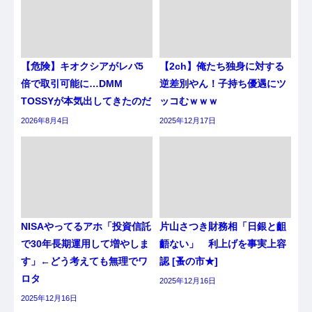
【危険】キオクシアがレバ5
【2ch】俺たち独身に対する
倍で取引可能に…DMM
逆差別やん！子持ち優遇にツ
TOSSYが本気出してきたのだ
ッコむｗｗｗ
2026年8月4日
2025年12月17日
NISAやってるアホ「投資信託
片山さつき財務相「日銀と齟
で30年長期運用して増やしま
齬ない」 利上げを事実上容
す」←どう考えても無理でワ
認 [蚤の市★]
ロタ
2025年12月16日
2025年12月16日