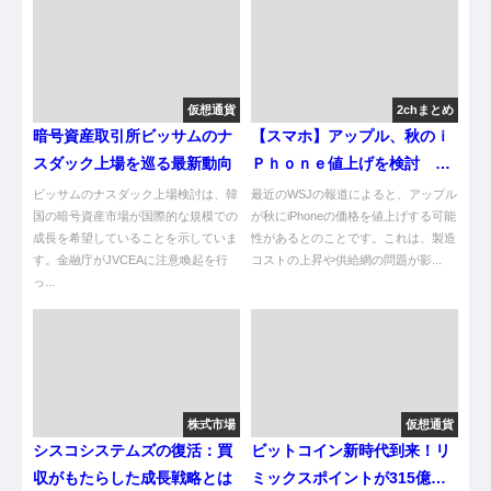
仮想通貨
2chまとめ
暗号資産取引所ビッサムのナ
【スマホ】アップル、秋のｉ
スダック上場を巡る最新動向
Ｐｈｏｎｅ値上げを検討 Ｗ
ＳＪ報道 [田杉山脈★]
ビッサムのナスダック上場検討は、韓
最近のWSJの報道によると、アップル
国の暗号資産市場が国際的な規模での
が秋にiPhoneの価格を値上げする可能
成長を希望していることを示していま
性があるとのことです。これは、製造
す。金融庁がJVCEAに注意喚起を行
コストの上昇や供給網の問題が影...
っ...
株式市場
仮想通貨
シスコシステムズの復活：買
ビットコイン新時代到来！リ
収がもたらした成長戦略とは
ミックスポイントが315億円