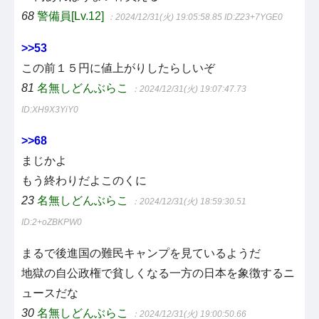
68
警備員[Lv.12]
：2024/12/31(火) 19:05:58.85
ID:Z23+7YGE0
>>53
この前１５円に値上がりしたらしいぞ
81
名無しどんぶらこ
：2024/12/31(火) 19:07:47.73
ID:XH9X3YiY0
>>68
まじかよ
もう終わりだよこのくに
23
名無しどんぶらこ
：2024/12/31(火) 18:59:30.51
ID:2+oZBKPW0
まるで後進国の難民キャンプを見ているようだ
地獄の自公政権で貧しくなる一方の日本を象徴するニ
ュースだな
30
名無しどんぶらこ
：2024/12/31(火) 19:00:50.66