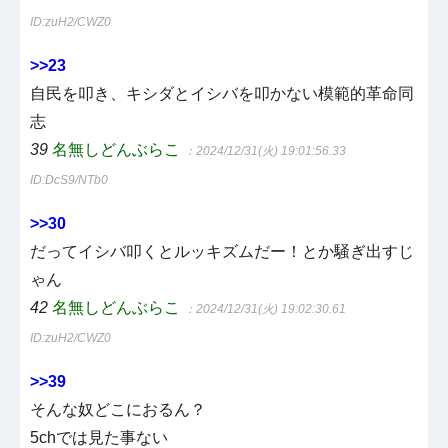
ID:zuH2/CWZ0
>>23
自民を叩き、キシダとイシバを叩かない模範的革命同
志
39
名無しどんぶらこ
：2024/12/31(火) 19:01:56.33
ID:DcS9/NTb0
>>30
だってイシバ叩くとルッキズムだー！とか騒ぎ出すじ
ゃん
42
名無しどんぶらこ
：2024/12/31(火) 19:02:30.61
ID:zuH2/CWZ0
>>39
そんな奴どこにおるん？
5chでは見た事ない