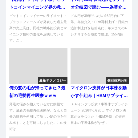
トコインマイニング界の救世
オ分岐図で読む——為替介
主やんけ！
入・FRB再利上げ・170円説
ビットコインマイナーのライオット・
ドル円が39年半ぶりの162円台に下
プラットフォームズが発表した過去最
【2026年7月】
落。為替介入・FRB再利上げ・日銀の
高の売上高は、同社の戦略的投資とマ
追加利上げを結節点に、年末までの4
イニング技術の進化を反映していま
シナリオを分岐図で整理。155円回...
す。こ...
最新テクノロジー
個別銘柄分析
俺の髪の毛が帰ってきた？最
マイクロン決算が日本株を動
新の毛髪再生医療ｗｗｗ
かす仕組み｜HBMサプライチ
ェーン伝播を初心者向けに図
薄毛の悩みを抱えている方に朗報で
📡 AIインフラ投資 / 半導体サプライチ
す。最新の毛髪再生医療が、なんと自
解
ェーン 2026年6月26日 マイクロン決
分の細胞を使用して新しい髪の毛を生
算が火をつけた「HBM連鎖」の正体
み出すことを可能にしました。この技
日本の半導体株がなぜ...
術は、...