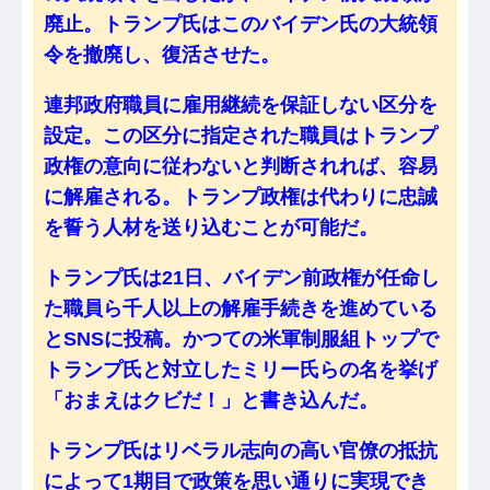
廃止。トランプ氏はこのバイデン氏の大統領
令を撤廃し、復活させた。
連邦政府職員に雇用継続を保証しない区分を
設定。この区分に指定された職員はトランプ
政権の意向に従わないと判断されれば、容易
に解雇される。トランプ政権は代わりに忠誠
を誓う人材を送り込むことが可能だ。
トランプ氏は21日、バイデン前政権が任命し
た職員ら千人以上の解雇手続きを進めている
とSNSに投稿。かつての米軍制服組トップで
トランプ氏と対立したミリー氏らの名を挙げ
「おまえはクビだ！」と書き込んだ。
トランプ氏はリベラル志向の高い官僚の抵抗
によって1期目で政策を思い通りに実現でき