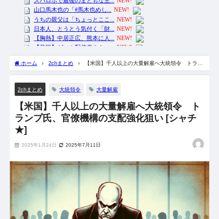
ホーム
2chまとめ
【米国】千人以上の大量解雇へ大統領令 トラン
プ氏、官僚機構の支配強化狙い [シャチ★]
大統領令
大量解雇
2chまとめ
【米国】千人以上の大量解雇へ大統領令 ト
ランプ氏、官僚機構の支配強化狙い [シャチ
★]
2025年1月24日
2025年7月11日