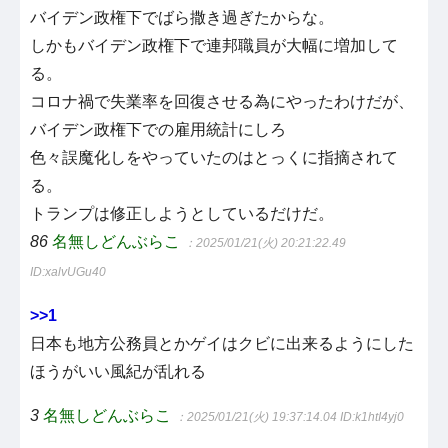
バイデン政権下でばら撒き過ぎたからな。
しかもバイデン政権下で連邦職員が大幅に増加して
る。
コロナ禍で失業率を回復させる為にやったわけだが、
バイデン政権下での雇用統計にしろ
色々誤魔化しをやっていたのはとっくに指摘されて
る。
トランプは修正しようとしているだけだ。
86
名無しどんぶらこ
：2025/01/21(火) 20:21:22.49
ID:xalvUGu40
>>1
日本も地方公務員とかゲイはクビに出来るようにした
ほうがいい風紀が乱れる
3
名無しどんぶらこ
：2025/01/21(火) 19:37:14.04
ID:k1htI4yj0