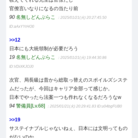
官僚言いなりになるの当たり前
90
名無しどんぶらこ
：2025/01/21(火) 20:27:45.50
ID:aAxYYrHO0
>>12
日本にも大統領制が必要だろう
19
名無しどんぶらこ
：2025/01/21(火) 19:44:30.86
ID:VDiXKJOJ0
次官、局長級は昔から総取っ替えのスポイルズシステ
ムだったが、今回はキャリア全部って感じか。
日本でやったら法案一つも作れなくなるだろうなw
94
警備員[Lv.68]
：2025/01/21(火) 20:29:41.83
ID:u04bgFUB0
>>19
サステイナブルじゃないねぇ、日本には文明ってもの
がないのか