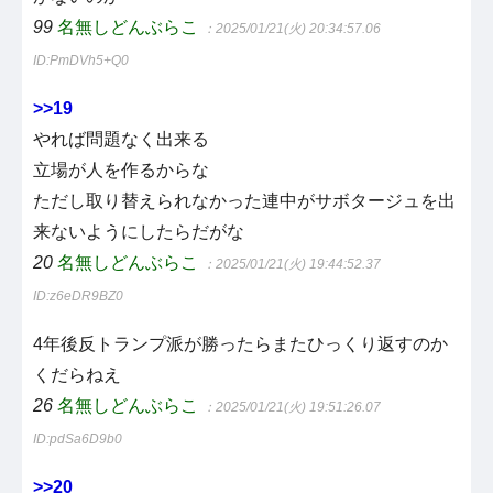
99
名無しどんぶらこ
：2025/01/21(火) 20:34:57.06
ID:PmDVh5+Q0
>>19
やれば問題なく出来る
立場が人を作るからな
ただし取り替えられなかった連中がサボタージュを出
来ないようにしたらだがな
20
名無しどんぶらこ
：2025/01/21(火) 19:44:52.37
ID:z6eDR9BZ0
4年後反トランプ派が勝ったらまたひっくり返すのか
くだらねえ
26
名無しどんぶらこ
：2025/01/21(火) 19:51:26.07
ID:pdSa6D9b0
>>20