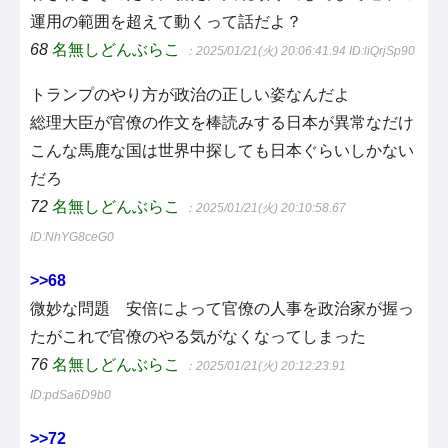
運用の範囲を超えて動くって話だよ？
68
名無しどんぶらこ
：2025/01/21(火) 20:06:41.94
ID:liQrjSp90
トランプのやり方が政治の正しい姿なんだよ
総理大臣が官僚の作文を棒読みする日本が異常なだけ
こんな馬鹿な国は世界中探しても日本ぐらいしかない
だろ
72
名無しどんぶらこ
：2025/01/21(火) 20:10:58.67
ID:NhYG8ceG0
>>68
微妙な問題 安倍によって官僚の人事を政治家が握っ
たがこれで官僚のやる気がなくなってしまった
76
名無しどんぶらこ
：2025/01/21(火) 20:12:23.91
ID:pdSa6D9b0
>>72