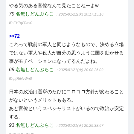
やる気のある官僚なんて見たことねーよw
79
名無しどんぶらこ
：2025/01/21(火) 20:17:15.16
ID:FYTqF0mt0
>>72
これって戦前の軍人と同じようなもので、決める立場
ではない軍人や役人が自分の思うように国を動かせる
事がモチベーションになってるんだよね。
69
名無しどんぶらこ
：2025/01/21(火) 20:08:26.02
ID:pjRiNvWn0
日本の政治は選挙のたびにコロコロ方針が変わること
がないというメリットもある。
あと官僚というスペシャリストがいるので政治が安定
する。
93
名無しどんぶらこ
：2025/01/21(火) 20:29:38.67