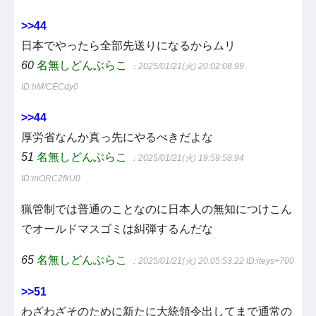
>>44
日本でやったら全部先送りになるからムリ
60
名無しどんぶらこ
：2025/01/21(火) 20:02:08.99
ID:hM/CECdy0
>>44
厚労省なんか真っ先にやるべきだよな
51
名無しどんぶらこ
：2025/01/21(火) 19:59:58.94
ID:mORC2fkU0
猟管制では普通のことなのに日本人の無知につけこん
でオールドマスゴミは糾弾するんだな
65
名無しどんぶらこ
：2025/01/21(火) 20:05:53.22
ID:iteys+700
>>51
わざわざそのために新たに大統領令出してまで通常の