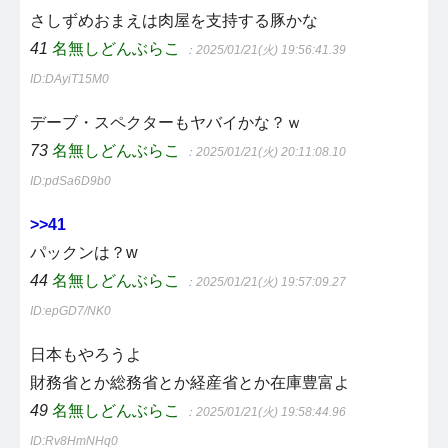
さしずめおまえは肉屋を支持する豚かな
41
名無しどんぶらこ
：2025/01/21(火) 19:56:41.39
ID:DAyiT15M0
デーブ・スペクターもヤバイかな？ｗ
73
名無しどんぶらこ
：2025/01/21(火) 20:11:08.10
ID:pdSa6D9b0
>>41
パックンは？w
44
名無しどんぶらこ
：2025/01/21(火) 19:57:09.27
ID:epGD7/NK0
日本もやろうよ
財務省とか総務省とか経産省とか在庫豊富よ
49
名無しどんぶらこ
：2025/01/21(火) 19:58:44.96
ID:Rv8HmNHq0