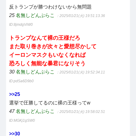
反トランプが勝つわけないから無問題
25
名無しどんぶらこ
：2025/01/21(火) 19:51:13.36
ID:8jmdgViW0
トランプなんて裸の王様だろ
また取り巻きが次々と愛想尽かして
イーロンマスクもいなくなれば
恐ろしく無能な暴君になりそう
30
名無しどんぶらこ
：2025/01/21(火) 19:52:34.11
ID:pdSa6D9b0
>>25
選挙で圧勝してるのに裸の王様ってw
47
名無しどんぶらこ
：2025/01/21(火) 19:58:02.51
ID:MGKj1gSW0
>>30