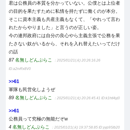
君は公務員の本質を分かっていない。公僕とは上位者
の目的を果たすために私情を持たずに働くのが本分。
そこに資本主義も共産主義もなくて、「やれって言わ
れたからやりました」と言うのが正しい姿。
今の連邦政府には自分の良心やら主義主張で公務を果
たさない奴がいるから、それを入れ替えたいってだけ
の話
87
名無しどんぶらこ
：2025/01/21(火) 20:26:16.26
ID:a2rvRx8V0
>>61
軍隊も民営化しようぜ
89
名無しどんぶらこ
：2025/01/21(火) 20:26:45.41
ID:k1htI4yj0
>>61
公務員って究極の無能だぞw
4
名無しどんぶらこ
：2025/01/21(火) 19:37:58.85
ID:yyp9Slb20