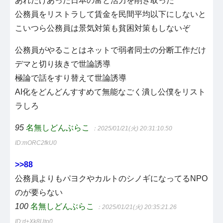
あれだけあった日本の富と活力を削ぎ取った
公務員をリストラして賃金を民間平均以下にしないと
こいつら公務員は景気対策も貧困対策もしないぞ
公務員がやることはネットで弱者同士の分断工作だけ
デマと切り抜きで世論誘導
極論で話をすり替えて世論誘導
AI化をどんどんすすめて無能なごく潰し公僕をリスト
ラしろ
95
名無しどんぶらこ
：2025/01/21(火) 20:31:10.50
ID:mORC2fkU0
>>88
公務員よりもパヨクやカルトのシノギになってるNPO
のが要らない
100
名無しどんぶらこ
：2025/01/21(火) 20:35:21.26
ID:d+Xk8Uto0