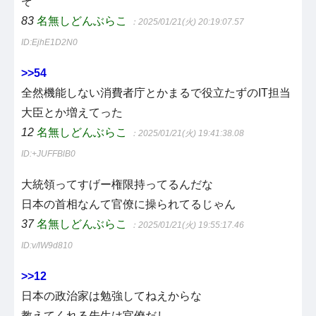
ぞ
83
名無しどんぶらこ
：2025/01/21(火) 20:19:07.57
ID:EjhE1D2N0
>>54
全然機能しない消費者庁とかまるで役立たずのIT担当
大臣とか増えてった
12
名無しどんぶらこ
：2025/01/21(火) 19:41:38.08
ID:+JUFFBlB0
大統領ってすげー権限持ってるんだな
日本の首相なんて官僚に操られてるじゃん
37
名無しどんぶらこ
：2025/01/21(火) 19:55:17.46
ID:v/lW9d810
>>12
日本の政治家は勉強してねえからな
教えてくれる先生は官僚だし