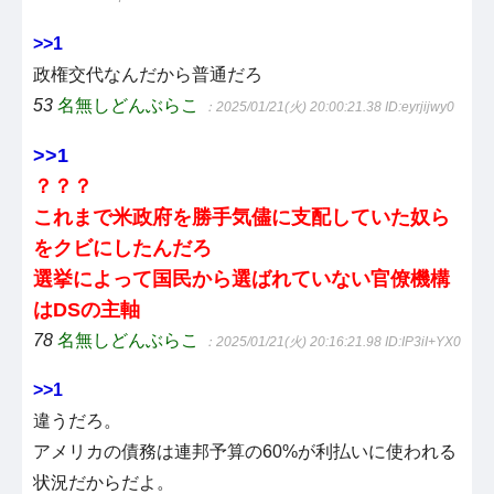
>>1
政権交代なんだから普通だろ
53
名無しどんぶらこ
：2025/01/21(火) 20:00:21.38
ID:eyrjijwy0
>>1
？？？
これまで米政府を勝手気儘に支配していた奴ら
をクビにしたんだろ
選挙によって国民から選ばれていない官僚機構
はDSの主軸
78
名無しどんぶらこ
：2025/01/21(火) 20:16:21.98
ID:IP3iI+YX0
>>1
違うだろ。
アメリカの債務は連邦予算の60%が利払いに使われる
状況だからだよ。