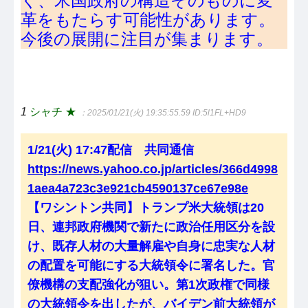
く、米国政府の構造そのものに変
革をもたらす可能性があります。
今後の展開に注目が集まります。
1
シャチ ★
：2025/01/21(火) 19:35:55.59
ID:5l1FL+HD9
1/21(火) 17:47配信 共同通信
https://news.yahoo.co.jp/articles/366d4998
1aea4a723c3e921cb4590137ce67e98e
【ワシントン共同】トランプ米大統領は20
日、連邦政府機関で新たに政治任用区分を設
け、既存人材の大量解雇や自身に忠実な人材
の配置を可能にする大統領令に署名した。官
僚機構の支配強化が狙い。第1次政権で同様
の大統領令を出したが、バイデン前大統領が