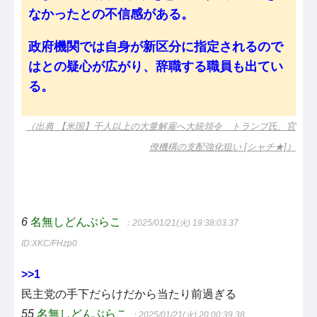
なかったとの不信感がある。
政府機関では自身が新区分に指定されるので
はとの疑心が広がり、辞職する職員も出てい
る。
（出典 【米国】千人以上の大量解雇へ大統領令 トランプ氏、官
僚機構の支配強化狙い [シャチ★]）
6
名無しどんぶらこ
：2025/01/21(火) 19:38:03.37
ID:XKC/FHzp0
>>1
民主党の手下だらけだから当たり前過ぎる
55
名無しどんぶらこ
：2025/01/21(火) 20:00:39.38