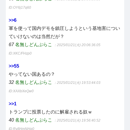
ID:OY6j17q60
>>6
軍を使って国内デモを鎮圧しようという基地害につい
ていけないのは当然だが？
67
名無しどんぶらこ
：2025/01/21(火) 20:06:36.05
ID:XKC/FHzp0
>>55
やってない国あるの？
32
名無しどんぶらこ
：2025/01/21(火) 19:53:44.03
ID:XAXbXeQw0
>>1
トランプに投票したのに解雇される奴ｗ
40
名無しどんぶらこ
：2025/01/21(火) 19:56:40.52
ID:Rv8HmNHq0