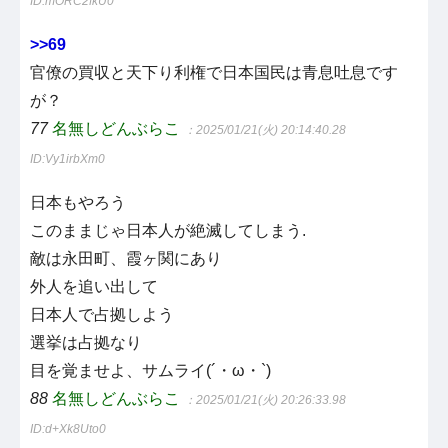
ID:mORC2fkU0
>>69
官僚の買収と天下り利権で日本国民は青息吐息です
が？
77
名無しどんぶらこ
：2025/01/21(火) 20:14:40.28
ID:Vy1irbXm0
日本もやろう
このままじゃ日本人が絶滅してしまう.
敵は永田町、霞ヶ関にあり
外人を追い出して
日本人で占拠しよう
選挙は占拠なり
目を覚ませよ、サムライ(´・ω・`)
88
名無しどんぶらこ
：2025/01/21(火) 20:26:33.98
ID:d+Xk8Uto0