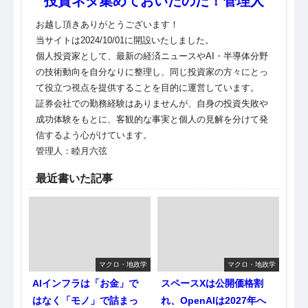
投資ネタ集めておいたのだ！管理人
お越し頂きありがとうございます！
当サイトは2024/10/01に開設いたしました。
個人投資家として、最新の経済ニュースやAI・半導体分野
の技術動向を自分なりに整理し、同じ投資家の方々にとっ
て役立つ視点を提供することを目的に運営しています。
証券会社での勤務経験はありませんが、自身の投資失敗や
成功体験をもとに、客観的な事実と個人の見解を分けて発
信するよう心がけています。
管理人：睦月六弦
最近書いた記事
マクロ・地政学
マクロ・地政学
AIインフラは「お金」で
スペースXは公開価格割
はなく「モノ」で詰まっ
れ、OpenAIは2027年へ