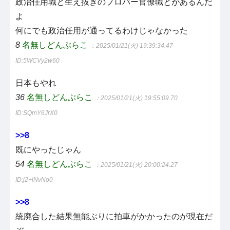
政治任用職と生え抜きのプロパー官僚職とがあるんだ
よ
何にでも政治任用が通ってるわけじゃなかった
8
名無しどんぶらこ
：2025/01/21(火) 19:39:34.47
ID:5WCVy2w60
日本もやれ
36
名無しどんぶらこ
：2025/01/21(火) 19:55:09.70
ID:SQmY6JrX0
>>8
既にやったじゃん
54
名無しどんぶらこ
：2025/01/21(火) 20:00:24.27
ID:j2+lNvNo0
>>8
統廃合した結果無能ぶりに拍車がかかったのが現在だ