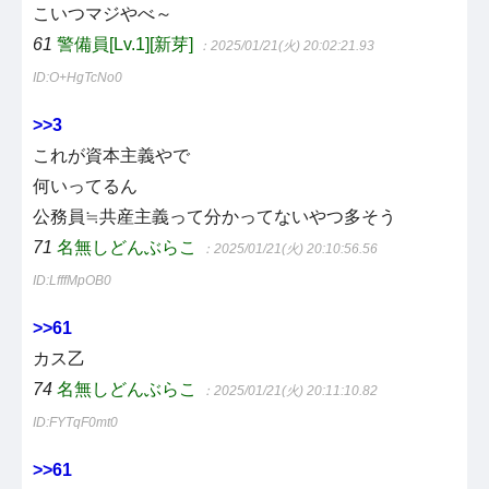
こいつマジやべ～
61
警備員[Lv.1][新芽]
：2025/01/21(火) 20:02:21.93
ID:O+HgTcNo0
>>3
これが資本主義やで
何いってるん
公務員≒共産主義って分かってないやつ多そう
71
名無しどんぶらこ
：2025/01/21(火) 20:10:56.56
ID:LfffMpOB0
>>61
カス乙
74
名無しどんぶらこ
：2025/01/21(火) 20:11:10.82
ID:FYTqF0mt0
>>61