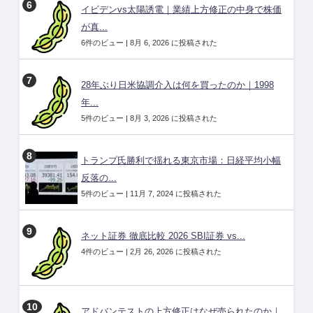
イビデンvs太陽誘電｜業績上方修正の中身で株価
が真...
6件のビュー
|
8月 6, 2026 に投稿された
28年ぶり日米協調介入は何を買ったのか｜1998
年...
5件のビュー
|
8月 3, 2026 に投稿された
トランプ氏勝利で揺れる東京市場：日経平均小幅
反落の...
5件のビュー
|
11月 7, 2024 に投稿された
ネット証券 徹底比較 2026 SBI証券 vs...
4件のビュー
|
2月 26, 2026 に投稿された
アドバンテストの上方修正はなぜ売られたのか｜