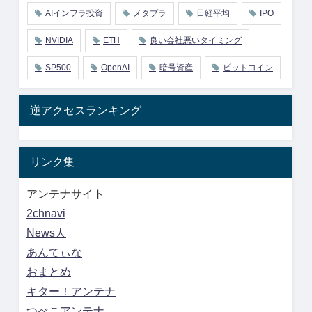
AIインフラ投資
メタプラ
日経平均
IPO
NVIDIA
ETH
良い会社悪いタイミング
SP500
OpenAI
暗号資産
ビットコイン
逆アクセスランキング
リンク集
アンテナサイト
2chnavi
News人
あんてぃな
おまとめ
キター！アンテナ
つべこアンテナ