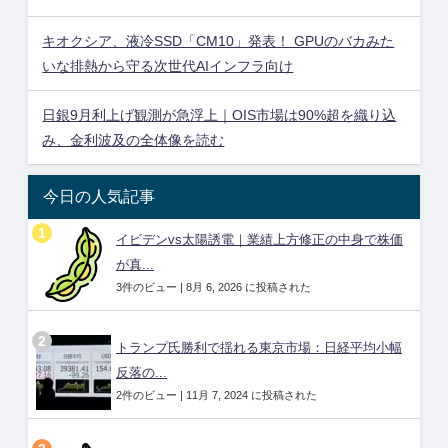
キオクシア、液冷SSD「CM10」発表！ GPUのバカみた
いな排熱から守る次世代AIインフラ向け
日銀9月利上げ観測が急浮上｜OIS市場は90%超を織り込
み、金利波及の全体像を読む
今日の人気記事
イビデンvs太陽誘電｜業績上方修正の中身で株価
が真...
3件のビュー
|
8月 6, 2026 に投稿された
トランプ氏勝利で揺れる東京市場：日経平均小幅
反落の...
2件のビュー
|
11月 7, 2024 に投稿された