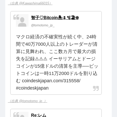
（出典 @Kawashima66015）
智子♡Bitcoin🏝️🌷🫧🏖️❄️
@tomotomo_jp_
マクロ経済の不確実性が続く中、24時
間で40万7000人以上のトレーダーが清
算に見舞われ、ここ数カ月で最大の損
失を記録⚠️⚠️⚠️ イーサリアムとドージ
コインが15億ドルの清算を主導──ビッ
トコインは一時11万2000ドルを割り込
む coindeskjapan.com/315558/
#coindeskjapan
（出典 @tomotomo_jp_）
Re:レム