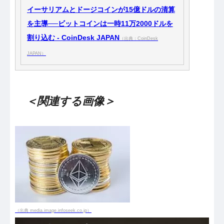
イーサリアムとドージコインが15億ドルの清算
を主導──ビットコインは一時11万2000ドルを
割り込む - CoinDesk JAPAN
（出典：CoinDesk
JAPAN）
＜関連する画像＞
（出典 media.image.infoseek.co.jp）