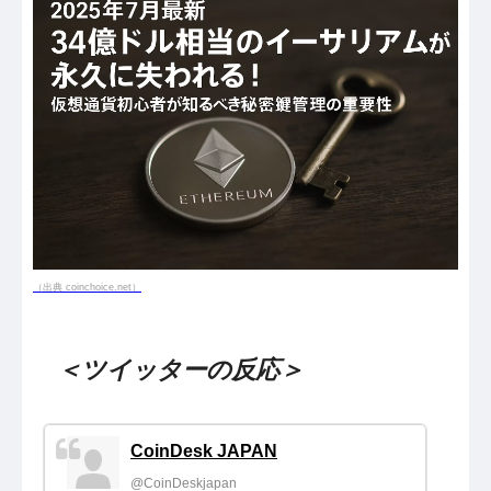
（出典 coinchoice.net）
＜ツイッターの反応＞
CoinDesk JAPAN
@CoinDeskjapan