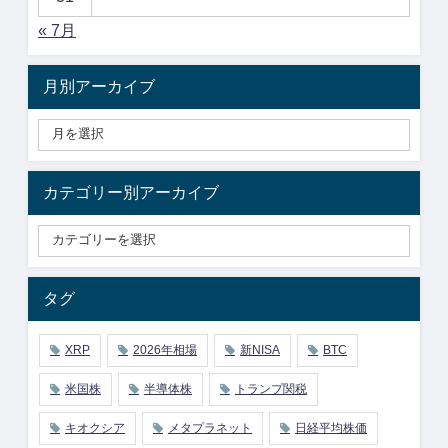
« 7月
月別アーカイブ
カテゴリー別アーカイブ
タグ
XRP
2026年相場
新NISA
BTC
米国株
半導体株
トランプ関税
キオクシア
メタプラネット
日経平均株価