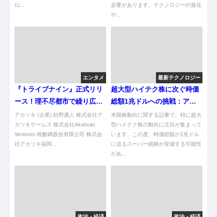
仏:...
必要があります。テクノロジーの進化
や...
エンタメ
最新テクノロジー
『トライブナイン』正式リリ
超大型ハイテク株に次ぐ時価
ース！理不尽都市で繰り広げ
総額1兆ドルへの挑戦：アメ
る新たな冒険
リカ株の最新動向
アカツキ (企業) 飴野廣人 株式会社ア
米国株動向に関する記事で、特に超大
カツキゲームス 株式会社Akatsuki
型ハイテク株の動向に注目が集まって
Ventures 曉數碼股份有限公司 株式会
います。この度、時価総額が1兆ドル
社アカツキ福岡...
に迫るスーパー銘柄が登場する可能性
があ...
政治・経済
政治・経済