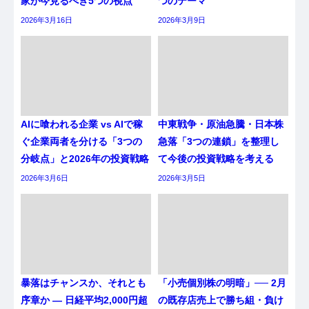
家が今見るべき5つの視点
つのテーマ
2026年3月16日
2026年3月9日
AIに喰われる企業 vs AIで稼
中東戦争・原油急騰・日本株
ぐ企業両者を分ける「3つの
急落「3つの連鎖」を整理し
分岐点」と2026年の投資戦略
て今後の投資戦略を考える
2026年3月6日
2026年3月5日
暴落はチャンスか、それとも
「小売個別株の明暗」── 2月
序章か ― 日経平均2,000円超
の既存店売上で勝ち組・負け