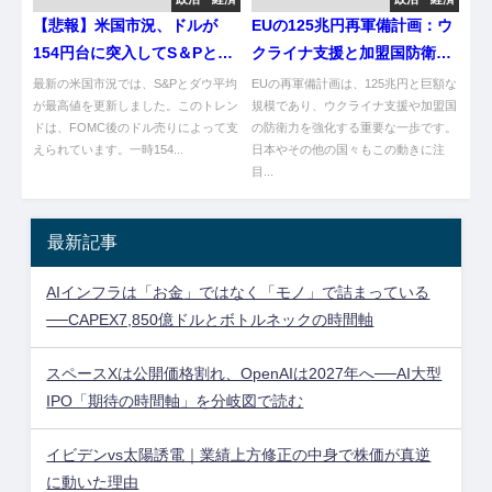
【悲報】米国市況、ドルが
EUの125兆円再軍備計画：ウ
154円台に突入してS＆Pとダ
クライナ支援と加盟国防衛力
ウが絶好調やんけ！
強化の狙い
最新の米国市況では、S&Pとダウ平均
EUの再軍備計画は、125兆円と巨額な
が最高値を更新しました。このトレン
規模であり、ウクライナ支援や加盟国
ドは、FOMC後のドル売りによって支
の防衛力を強化する重要な一歩です。
えられています。一時154...
日本やその他の国々もこの動きに注
目...
最新記事
AIインフラは「お金」ではなく「モノ」で詰まっている
──CAPEX7,850億ドルとボトルネックの時間軸
スペースXは公開価格割れ、OpenAIは2027年へ──AI大型
IPO「期待の時間軸」を分岐図で読む
イビデンvs太陽誘電｜業績上方修正の中身で株価が真逆
に動いた理由