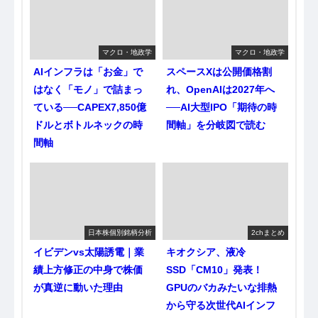
マクロ・地政学
マクロ・地政学
AIインフラは「お金」で
スペースXは公開価格割
はなく「モノ」で詰まっ
れ、OpenAIは2027年へ
ている──CAPEX7,850億
──AI大型IPO「期待の時
ドルとボトルネックの時
間軸」を分岐図で読む
間軸
日本株個別銘柄分析
2chまとめ
イビデンvs太陽誘電｜業
キオクシア、液冷
績上方修正の中身で株価
SSD「CM10」発表！
が真逆に動いた理由
GPUのバカみたいな排熱
から守る次世代AIインフ