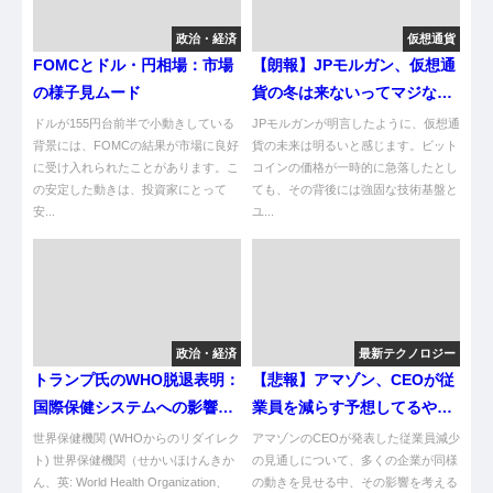
政治・経済
仮想通貨
FOMCとドル・円相場：市場
【朗報】JPモルガン、仮想通
の様子見ムード
貨の冬は来ないってマジな
ん？
ドルが155円台前半で小動きしている
JPモルガンが明言したように、仮想通
背景には、FOMCの結果が市場に良好
貨の未来は明るいと感じます。ビット
に受け入れられたことがあります。こ
コインの価格が一時的に急落したとし
の安定した動きは、投資家にとって
ても、その背後には強固な技術基盤と
安...
ユ...
政治・経済
最新テクノロジー
トランプ氏のWHO脱退表明：
【悲報】アマゾン、CEOが従
国際保健システムへの影響と
業員を減らす予想してるやん
遺憾の声
け！
世界保健機関 (WHOからのリダイレク
アマゾンのCEOが発表した従業員減少
ト) 世界保健機関（せかいほけんきか
の見通しについて、多くの企業が同様
ん、英: World Health Organization、
の動きを見せる中、その影響を考える