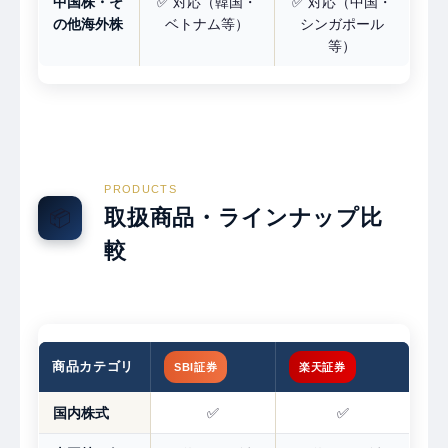
中国株・そ
✅ 対応（韓国・
✅ 対応（中国・
の他海外株
ベトナム等）
シンガポール
等）
PRODUCTS
取扱商品・ラインナップ比
📦
較
商品カテゴリ
SBI証券
楽天証券
国内株式
✅
✅