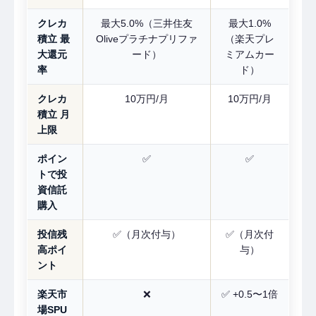
クレカ
最大5.0%（三井住友
最大1.0%
積立 最
Oliveプラチナプリファ
（楽天プレ
大還元
ード）
ミアムカー
率
ド）
クレカ
10万円/月
10万円/月
積立 月
上限
ポイン
✅
✅
トで投
資信託
購入
投信残
✅（月次付与）
✅（月次付
高ポイ
与）
ント
楽天市
❌
✅ +0.5〜1倍
場SPU