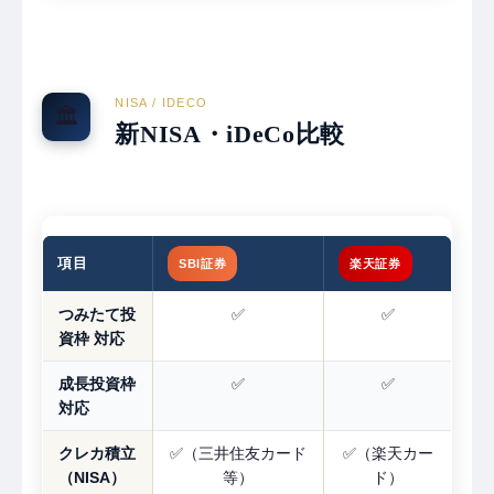
NISA / IDECO
🏛
新NISA・iDeCo比較
項目
SBI証券
楽天証券
つみたて投
✅
✅
資枠 対応
成長投資枠
✅
✅
対応
クレカ積立
✅（三井住友カード
✅（楽天カー
（NISA）
等）
ド）