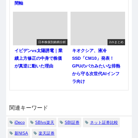
間軸
日本株個別銘柄分析
2chまとめ
イビデンvs太陽誘電｜業
キオクシア、液冷
績上方修正の中身で株価
SSD「CM10」発表！
が真逆に動いた理由
GPUのバカみたいな排熱
から守る次世代AIインフ
ラ向け
関連キーワード
iDeco
SBIvs楽天
SBI証券
ネット証券比較
新NISA
楽天証券