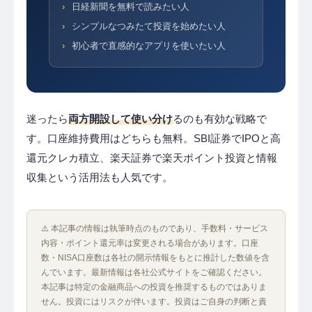
日経新聞を無料で読みたい人
シンプルなつみたて投資を始めたい人
初心者で直感的なアプリを使いたい人
迷ったら
両方開設して使い分け
るのも有効な戦略で
す。口座維持費用はどちらも無料。SBI証券でIPOと高
還元クレカ積立、楽天証券で楽天ポイント投資と情報
収集という活用法も人気です。
⚠️ 本記事の情報は執筆時点のものであり、手数料・サービス
内容・ポイント還元率は変更される場合があります。口座
数・NISA口座数は各社の開示情報をもとに推計した数値を含
んでいます。最新情報は各社公式サイトをご確認ください。
本記事は特定の金融商品への投資を推奨するものではありま
せん。投資にはリスクが伴います。投資はご自身の判断と責