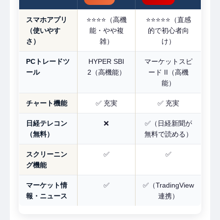
スマホアプリ
⭐⭐⭐⭐（高機
⭐⭐⭐⭐⭐（直感
（使いやす
能・やや複
的で初心者向
さ）
雑）
け）
PCトレードツ
HYPER SBI
マーケットスピ
ール
2（高機能）
ード II（高機
能）
チャート機能
✅ 充実
✅ 充実
日経テレコン
❌
✅（日経新聞が
（無料）
無料で読める）
スクリーニン
✅
✅
グ機能
マーケット情
✅
✅（TradingView
報・ニュース
連携）