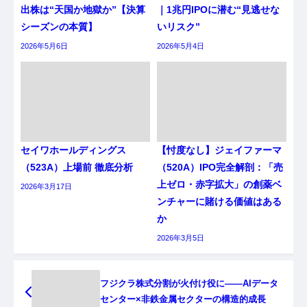
出株は“天国か地獄か”【決算
｜1兆円IPOに潜む“見逃せな
シーズンの本質】
いリスク”
2026年5月6日
2026年5月4日
セイワホールディングス
【忖度なし】ジェイファーマ
（523A）上場前 徹底分析
（520A）IPO完全解剖：「売
上ゼロ・赤字拡大」の創薬ベ
2026年3月17日
ンチャーに賭ける価値はある
か
2026年3月5日
フジクラ株式分割が火付け役に――AIデータ
センター×非鉄金属セクターの構造的成長