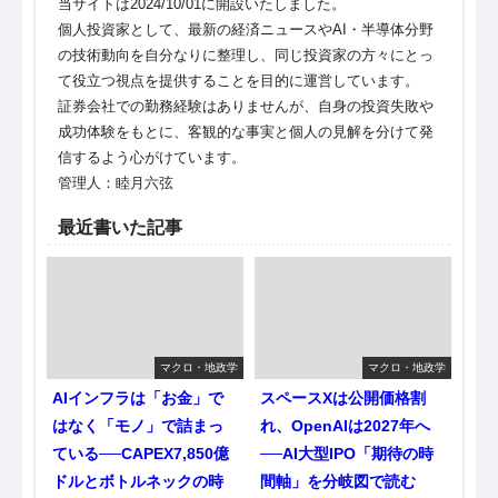
当サイトは2024/10/01に開設いたしました。
個人投資家として、最新の経済ニュースやAI・半導体分野
の技術動向を自分なりに整理し、同じ投資家の方々にとっ
て役立つ視点を提供することを目的に運営しています。
証券会社での勤務経験はありませんが、自身の投資失敗や
成功体験をもとに、客観的な事実と個人の見解を分けて発
信するよう心がけています。
管理人：睦月六弦
最近書いた記事
マクロ・地政学
マクロ・地政学
AIインフラは「お金」で
スペースXは公開価格割
はなく「モノ」で詰まっ
れ、OpenAIは2027年へ
ている──CAPEX7,850億
──AI大型IPO「期待の時
ドルとボトルネックの時
間軸」を分岐図で読む