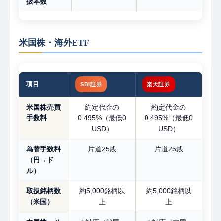
扱本数
米国株・海外ETF
項目
SBI証券
楽天証券
米国株売買
約定代金の
約定代金の
手数料
0.495%（最低0
0.495%（最低0
USD）
USD）
為替手数料
片道25銭
片道25銭
（円→ド
ル）
取扱銘柄数
約5,000銘柄以
約5,000銘柄以
（米国）
上
上