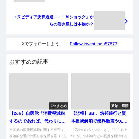
エヌビディア決算通過 ── 「AIショック」か
らの巻き戻しは本物か？
Xでフォローしよう
Follow invest_sou57873
おすすめの記事
2chまとめ
政治・経済
【2ch】自民党「消費税減税
【悲報】SBI、筑邦銀行と資
するのであれば、代わりに年
本提携解消で業界激震やん
金三割カットせざる得ない」
け！
自民党の消費税減税に関する発言は、
「第4のメガバンク」として知られる
政治的な選択の難しさを浮き彫りにし
SBIが、筑邦銀行との提携を解消する