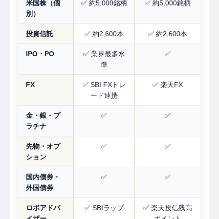
米国株（個
✅ 約5,000銘柄
✅ 約5,000銘柄
別）
投資信託
✅ 約2,600本
✅ 約2,600本
IPO・PO
✅ 業界最多水
✅
準
FX
✅ SBI FXトレ
✅ 楽天FX
ード連携
金・銀・プ
✅
✅
ラチナ
先物・オプ
✅
✅
ション
国内債券・
✅
✅
外国債券
ロボアドバ
✅ SBIラップ
✅ 楽天投信残高
イザー
ポイント