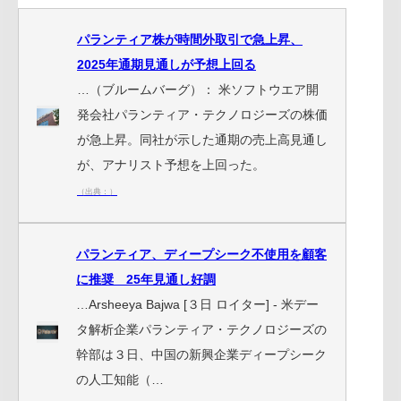
パランティア株が時間外取引で急上昇、
2025年通期見通しが予想上回る
…（ブルームバーグ）： 米ソフトウエア開
発会社パランティア・テクノロジーズの株価
が急上昇。同社が示した通期の売上高見通し
が、アナリスト予想を上回った。
（出典：）
パランティア、ディープシーク不使用を顧客
に推奨 25年見通し好調
…Arsheeya Bajwa [３日 ロイター] - 米デー
タ解析企業パランティア・テクノロジーズの
幹部は３日、中国の新興企業ディープシーク
の人工知能（…