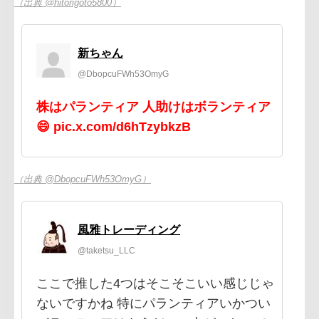
（出典 @hitorigoto5800）
新ちゃん
@DbopcuFWh53OmyG
株はパランティア 人助けはボランティア
😄 pic.x.com/d6hTzybkzB
（出典 @DbopcuFWh53OmyG）
風雅トレーディング
@taketsu_LLC
ここで推した4つはそこそこいい感じじゃ
ないですかね 特にパランティアいかつい