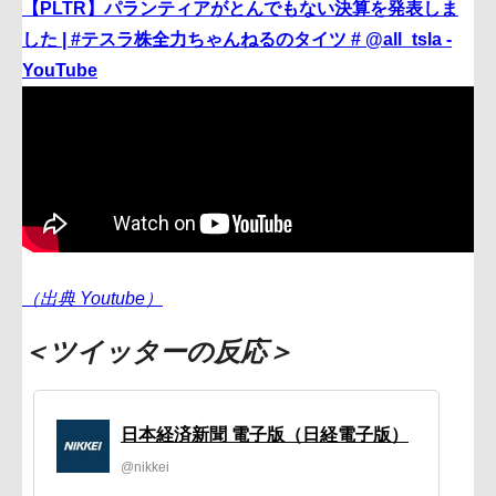
【PLTR】パランティアがとんでもない決算を発表しま
した | #テスラ株全力ちゃんねるのタイツ # @all_tsla -
YouTube
（出典 Youtube）
＜ツイッターの反応＞
日本経済新聞 電子版（日経電子版）
@nikkei