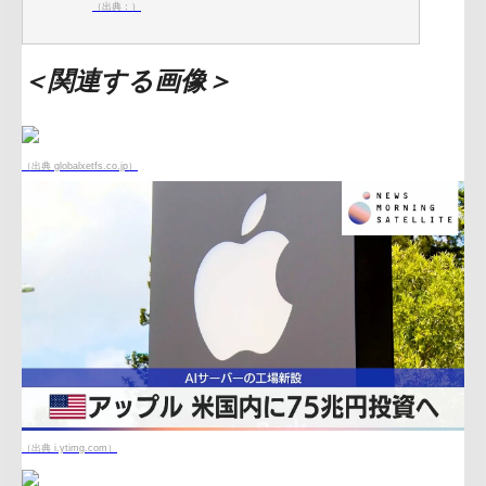
（出典：）
＜関連する画像＞
（出典 globalxetfs.co.jp）
（出典 i.ytimg.com）