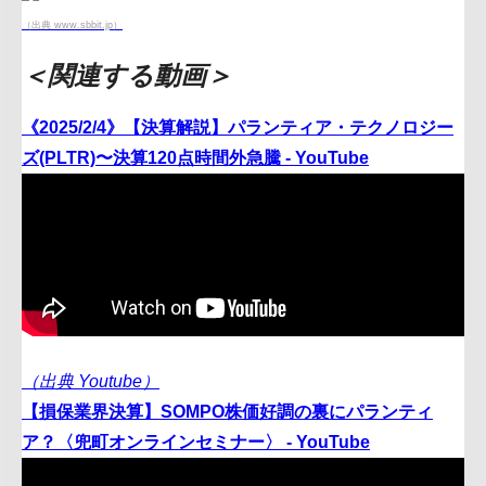
（出典 www.sbbit.jp）
＜関連する動画＞
《2025/2/4》【決算解説】パランティア・テクノロジー
ズ(PLTR)〜決算120点時間外急騰 - YouTube
（出典 Youtube）
【損保業界決算】SOMPO株価好調の裏にパランティ
ア？〈兜町オンラインセミナー〉 - YouTube