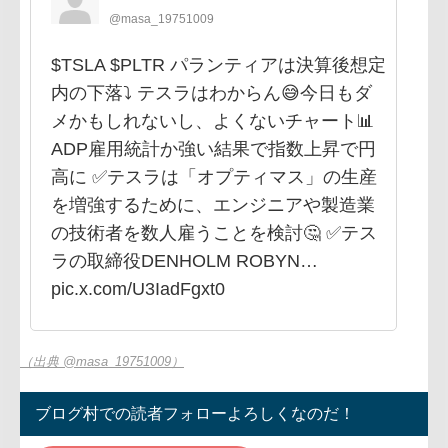
@masa_19751009
$TSLA $PLTR パランティアは決算後想定
内の下落⤵️ テスラはわからん😅今日もダ
メかもしれないし、よくないチャート📊
ADP雇用統計か強い結果で指数上昇で円
高に ✅テスラは「オプティマス」の生産
を増強するために、エンジニアや製造業
の技術者を数人雇うことを検討🤔 ✅テス
ラの取締役DENHOLM ROBYN…
pic.x.com/U3IadFgxt0
（出典 @masa_19751009）
ブログ村での読者フォローよろしくなのだ！