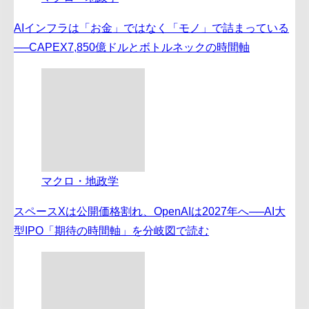
AIインフラは「お金」ではなく「モノ」で詰まっている
──CAPEX7,850億ドルとボトルネックの時間軸
マクロ・地政学
スペースXは公開価格割れ、OpenAIは2027年へ──AI大
型IPO「期待の時間軸」を分岐図で読む