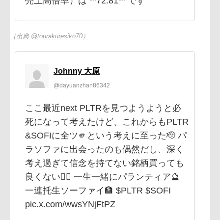
売上高倍率）は **72.81** です
（出典 @tourakuresiko70）
Johnny 大原
@dayuanzhan86342
ここ最近next PLTRを見つようようと必
死になって考えたけど、これからもPLTR
&SOFIに全ツ🫵という考えに至った🫡 パ
ラソファに出会ったのも偶然だし、深く
考え過ぎて信念を持てない銘柄買っても
良くない🙂‍↕️ 一生一緒にパランティア🔮
一連托生ソーファイ🏦 $PLTR $SOFI
pic.x.com/wwsYNjFtPZ